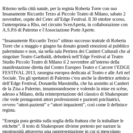
Ritorno nella città natale, per la regista Roberta Torre con suo
Insanamente Riccardo Terzo al Piccolo Teatro di Milano, sabato 2
novembre, ospite del Cetec all’Edge Festival. Il 30 ottobre scorso,
l'antemprima a Rho, nel circuito ScenAperta, in collaborazione con
A.S.P.6 di Palermo e l'Associazione Porte Aperte.
“Insanamente Riccardo Terzo” ultimo successo teatrale di Roberta
Torre che a maggio e giugno ha donato grandi emozioni al pubblico
palermitano e non, sia nella sala Perriera dei Cantieri Culturali che al
singolare Teatro Garibaldi, debutterà nell’Edge Festival al Teatro
Studio Piccolo Teatro di Milano il 2 novembre all’interno della
manifestazione diretta dal Centro Europeo Teatro e Carcere l’EDGE
FESTIVAL 2013, rassegna europea dedicata al Teatro e alle Arti nel
Sociale. Tra gli spettatori di Palermo c'era anche la direttrice artistica
dell’Edge Festival, Donatella Massimilla, che ha assistito ai Cantieri
de la Zisa a Palermo, innamorandosene e volendo la mise en scène,
adesso a Milano, della reinterpretazione del classico di Shakespeare
che vede protagonisti attori professionisti e pazienti psichiatrici,
ovvero “attori-pazienti” e “attori impazienti”, così come li definisce
regista.
“Energia pura gestita sulla soglia della frattura che fa traballare le
etichette”. Il testo di Shakespeare diviene pretesto per narrare la
mostruosità attraverso una rappresentazione in cui si mescolano