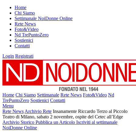
Home
Chi Siamo
Settimanale NoiDonne Online
Rete News
Foto&Video
Nd TrePuntoZero
Sostienici
Contatti
Login
Registrati
Home
Chi Siamo
Settimanale
Rete News
Foto&Video
Nd
TrePuntoZero
Sostienici
Contatti
Menu
Rete News
Archivio Rete
Insanamente Riccardo Terzo al Piccolo
Teatro di Milano, sabato 2 novembre, ospite del Cetec all’Edge
Archivio Storico
Pubblica un Articolo
Iscriviti al settimanale
NoiDonne Online