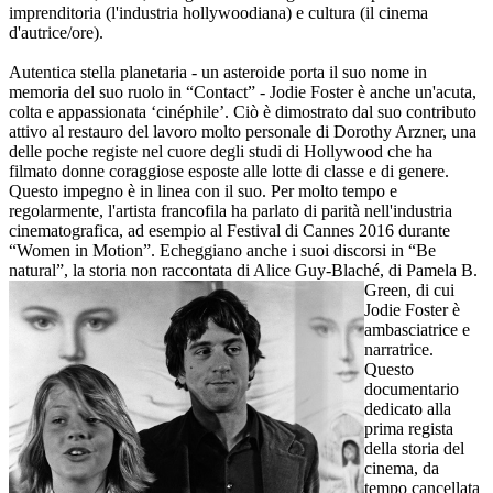
imprenditoria (l'industria hollywoodiana) e cultura (il cinema
d'autrice/ore).
Autentica stella planetaria - un asteroide porta il suo nome in
memoria del suo ruolo in “Contact” - Jodie Foster è anche un'acuta,
colta e appassionata ‘cinéphile’. Ciò è dimostrato dal suo contributo
attivo al restauro del lavoro molto personale di Dorothy Arzner, una
delle poche registe nel cuore degli studi di Hollywood che ha
filmato donne coraggiose esposte alle lotte di classe e di genere.
Questo impegno è in linea con il suo. Per molto tempo e
regolarmente, l'artista francofila ha parlato di parità nell'industria
cinematografica, ad esempio al Festival di Cannes 2016 durante
“Women in Motion”. Echeggiano anche i suoi discorsi in “Be
natural”, la storia non raccontata
di Alice Guy-Blaché, di Pamela B.
Green, di cui
Jodie Foster è
ambasciatrice e
narratrice.
Questo
documentario
dedicato alla
prima regista
della storia del
cinema, da
tempo cancellata