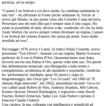
preziosa, ad un tempo.
"Cannes è un festival a cui devo molto, ha cambiato totalmente la
mia vita" - ha affermato la Foster poche settimane fa. Anche se
avevo già filmato, la mia prima visita alla Croisette è stata decisiva.
Presentare uno dei miei film qui è sempre stato il mio sogno. Ho
avuto la possibilità di farlo, diverse volte, condivido ciò che ha detto
Andy Warhol che aveva sempre voluto diventare un regista. Cannes
è un festival del cinema d'autore che onora gli artisti. Sono molto
sensibile ad esso".
Nel maggio 1976 aveva 13 anni. Al mitico Palais Croisette, aveva
presentato “Taxi Driver”, insieme col suo regista, Martin Scorsese:
partirono da lì con la Palma d'Oro. Quarantacinque anni dopo,
riceverà ancora una Palma d’Oro, questa volta tutta sua. Tra queste
due delimitazioni temporali, una filmografia a tutto tondo e
variegatissima, un'alleanza di alti standards e popolarità, condivisa
tra ‘performances’ (multipla, quasi 50 opere) e regia (4
lungometraggi), due Oscar (per “Les Accusés” nel 1989 ed “Il
silenzio degli innocenti”, nel 1992), straordinari incontri ‘vis-a-vis’
con calibri quali Robert de Niro, Anthony Hopkins, Mel Gibson,
Kristen Stewart, Denzel Washington, e regisseurs come David
Fincher, Robert Zemeckis, Spike Lee, Alan Parker e persino il
francese Claude Chabrol.
Una carriera, la sua, collegata con intelligenza e semplicità ad