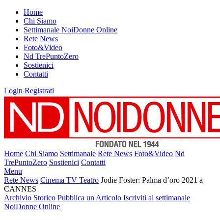
Home
Chi Siamo
Settimanale NoiDonne Online
Rete News
Foto&Video
Nd TrePuntoZero
Sostienici
Contatti
Login
Registrati
Home
Chi Siamo
Settimanale
Rete News
Foto&Video
Nd
TrePuntoZero
Sostienici
Contatti
Menu
Rete News
Cinema TV Teatro
Jodie Foster: Palma d’oro 2021 a
CANNES
Archivio Storico
Pubblica un Articolo
Iscriviti al settimanale
NoiDonne Online