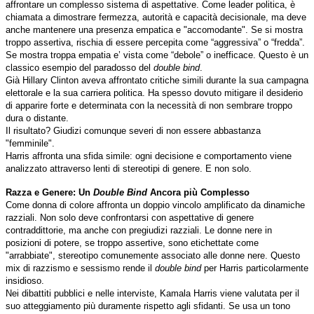
affrontare un complesso sistema di aspettative. Come leader politica, è
chiamata a dimostrare fermezza, autorità e capacità decisionale, ma deve
anche mantenere una presenza empatica e "accomodante". Se si mostra
troppo assertiva, rischia di essere percepita come “aggressiva” o “fredda”.
Se mostra troppa empatia e’ vista come “debole” o inefficace. Questo è un
classico esempio del paradosso del
double bind
.
Già Hillary Clinton aveva affrontato critiche simili durante la sua campagna
elettorale e la sua carriera politica. Ha spesso dovuto mitigare il desiderio
di apparire forte e determinata con la necessità di non sembrare troppo
dura o distante.
Il risultato? Giudizi comunque severi di non essere abbastanza
"femminile".
Harris affronta una sfida simile: ogni decisione e comportamento viene
analizzato attraverso lenti di stereotipi di genere. E non solo.
Razza e Genere: Un
Double Bind
Ancora più Complesso
Come donna di colore affronta un doppio vincolo amplificato da dinamiche
razziali. Non solo deve confrontarsi con aspettative di genere
contraddittorie, ma anche con pregiudizi razziali. Le donne nere in
posizioni di potere, se troppo assertive, sono etichettate come
"arrabbiate", stereotipo comunemente associato alle donne nere. Questo
mix di razzismo e sessismo rende il
double bind
per Harris particolarmente
insidioso.
Nei dibattiti pubblici e nelle interviste, Kamala Harris viene valutata per il
suo atteggiamento più duramente rispetto agli sfidanti. Se usa un tono