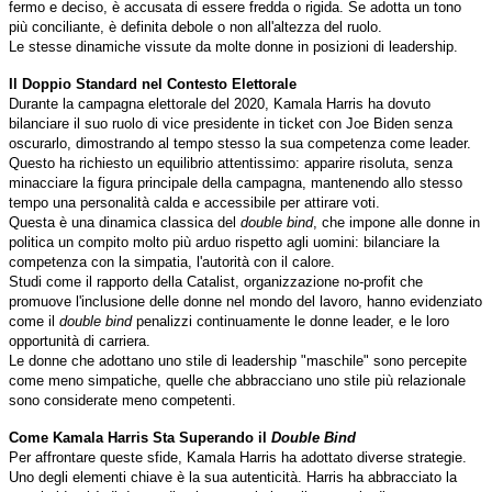
fermo e deciso, è accusata di essere fredda o rigida. Se adotta un tono
più conciliante, è definita debole o non all'altezza del ruolo.
Le stesse dinamiche vissute da molte donne in posizioni di leadership.
Il Doppio Standard nel Contesto Elettorale
Durante la campagna elettorale del 2020, Kamala Harris ha dovuto
bilanciare il suo ruolo di vice presidente in ticket con Joe Biden senza
oscurarlo, dimostrando al tempo stesso la sua competenza come leader.
Questo ha richiesto un equilibrio attentissimo: apparire risoluta, senza
minacciare la figura principale della campagna, mantenendo allo stesso
tempo una personalità calda e accessibile per attirare voti.
Questa è una dinamica classica del
double bind
, che impone alle donne in
politica un compito molto più arduo rispetto agli uomini: bilanciare la
competenza con la simpatia, l'autorità con il calore.
Studi come il rapporto della Catalist, organizzazione no-profit che
promuove l'inclusione delle donne nel mondo del lavoro, hanno evidenziato
come il
double bind
penalizzi continuamente le donne leader, e le loro
opportunità di carriera.
Le donne che adottano uno stile di leadership "maschile" sono percepite
come meno simpatiche, quelle che abbracciano uno stile più relazionale
sono considerate meno competenti.
Come Kamala Harris Sta Superando il
Double Bind
Per affrontare queste sfide, Kamala Harris ha adottato diverse strategie.
Uno degli elementi chiave è la sua autenticità. Harris ha abbracciato la