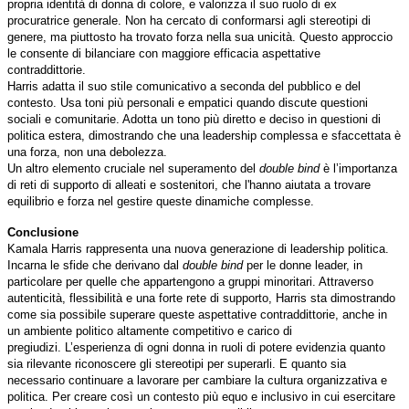
propria identità di donna di colore, e valorizza il suo ruolo di ex
procuratrice generale. Non ha cercato di conformarsi agli stereotipi di
genere, ma piuttosto ha trovato forza nella sua unicità. Questo approccio
le consente di bilanciare con maggiore efficacia aspettative
contraddittorie.
Harris adatta il suo stile comunicativo a seconda del pubblico e del
contesto. Usa toni più personali e empatici quando discute questioni
sociali e comunitarie. Adotta un tono più diretto e deciso in questioni di
politica estera, dimostrando che una leadership complessa e sfaccettata è
una forza, non una debolezza.
Un altro elemento cruciale nel superamento del
double bind
è l’importanza
di reti di supporto di alleati e sostenitori, che l'hanno aiutata a trovare
equilibrio e forza nel gestire queste dinamiche complesse.
Conclusione
Kamala Harris rappresenta una nuova generazione di leadership politica.
Incarna le sfide che derivano dal
double bind
per le donne leader, in
particolare per quelle che appartengono a gruppi minoritari. Attraverso
autenticità, flessibilità e una forte rete di supporto, Harris sta dimostrando
come sia possibile superare queste aspettative contraddittorie, anche in
un ambiente politico altamente competitivo e carico di
pregiudizi. L’esperienza di ogni donna in ruoli di potere evidenzia quanto
sia rilevante riconoscere gli stereotipi per superarli. E quanto sia
necessario continuare a lavorare per cambiare la cultura organizzativa e
politica. Per creare così un contesto più equo e inclusivo in cui esercitare