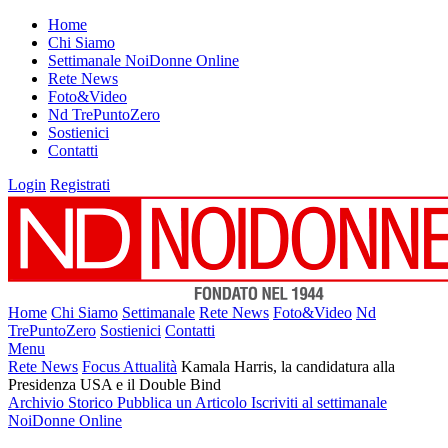
Home
Chi Siamo
Settimanale NoiDonne Online
Rete News
Foto&Video
Nd TrePuntoZero
Sostienici
Contatti
Login
Registrati
Home
Chi Siamo
Settimanale
Rete News
Foto&Video
Nd
TrePuntoZero
Sostienici
Contatti
Menu
Rete News
Focus Attualità
Kamala Harris, la candidatura alla
Presidenza USA e il Double Bind
Archivio Storico
Pubblica un Articolo
Iscriviti al settimanale
NoiDonne Online