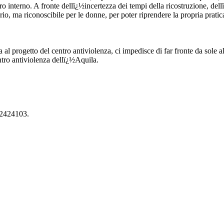
oro interno. A fronte dellï¿½incertezza dei tempi della ricostruzione, dellï
rio, ma riconoscibile per le donne, per poter riprendere la propria prati
 al progetto del centro antiviolenza, ci impedisce di far fronte da sole 
ntro antiviolenza dellï¿½Aquila.
/2424103.