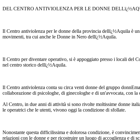
DEL CENTRO ANTIVIOLENZA PER LE DONNE DELLï¿½AQ
Il Centro antiviolenza per le donne della provincia dellï¿½Aquila è un
movimenti, tra cui anche le Donne in Nero dellï¿½Aquila.
Il Centro per diventare operativo, si è appoggiato presso i locali del 
nel centro storico dellï¿½Aquila.
Il Centro antiviolenza conta su circa venti donne del gruppo donnEmani
collaborazione di psicologhe, di ginecologhe e di un'avvocata, con la 
Al Centro, in due anni di attività si sono rivolte moltissime donne ital
le operatrici che le utenti, vivono oggi la condizione di sfollate.
Nonostante questa difficilissima e dolorosa condizione, è convincimento 
relazioni con le donne e per ricostruire un luogo di accoglienza e di 