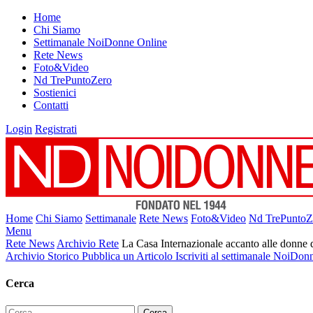
Home
Chi Siamo
Settimanale NoiDonne Online
Rete News
Foto&Video
Nd TrePuntoZero
Sostienici
Contatti
Login
Registrati
Home
Chi Siamo
Settimanale
Rete News
Foto&Video
Nd TrePuntoZ
Menu
Rete News
Archivio Rete
La Casa Internazionale accanto alle donne 
Archivio Storico
Pubblica un Articolo
Iscriviti al settimanale NoiDon
Cerca