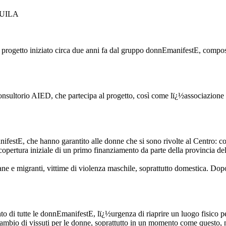
UILA
 progetto iniziato circa due anni fa dal gruppo donnEmanifestE, composto
Consultorio AIED, che partecipa al progetto, così come lï¿½associazione B
festE, che hanno garantito alle donne che si sono rivolte al Centro: co
copertura iniziale di un primo finanziamento da parte della provincia de
iane e migranti, vittime di violenza maschile, soprattutto domestica. Dopo
di tutte le donnEmanifestE, lï¿½urgenza di riaprire un luogo fisico per r
scambio di vissuti per le donne, soprattutto in un momento come questo, n