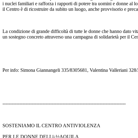
i nuclei familiari e rafforza i rapporti di potere tra uomini e donne al l
il Centro è di ricostruire da subito un luogo, anche provvisorio e preca
La condizione di grande difficoltà di tutte le donne che hanno dato vita
un sostegno concreto attraverso una campagna di solidarietà per il Ce
Per info: Simona Giannangeli 335/8305681, Valentina Valleriani 328
--------------------------------------------------------------------------------
SOSTENIAMO IL CENTRO ANTIVIOLENZA
PER LE DONNE DELLï¿½AQUILA