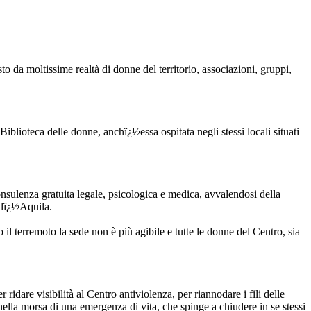
 da moltissime realtà di donne del territorio, associazioni, gruppi,
iblioteca delle donne, anchï¿½essa ospitata negli stessi locali situati
nsulenza gratuita legale, psicologica e medica, avvalendosi della
llï¿½Aquila.
 il terremoto la sede non è più agibile e tutte le donne del Centro, sia
idare visibilità al Centro antiviolenza, per riannodare i fili delle
ella morsa di una emergenza di vita, che spinge a chiudere in se stessi