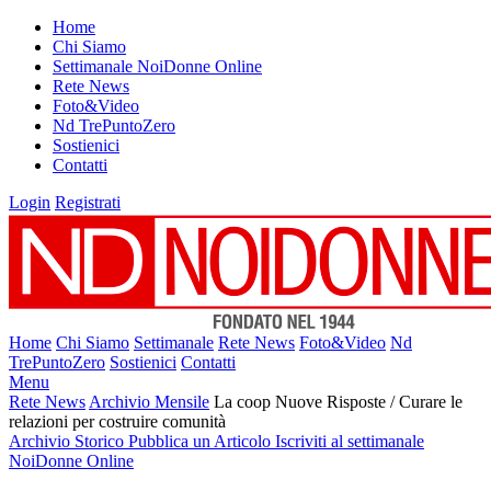
Home
Chi Siamo
Settimanale NoiDonne Online
Rete News
Foto&Video
Nd TrePuntoZero
Sostienici
Contatti
Login
Registrati
Home
Chi Siamo
Settimanale
Rete News
Foto&Video
Nd
TrePuntoZero
Sostienici
Contatti
Menu
Rete News
Archivio Mensile
La coop Nuove Risposte / Curare le
relazioni per costruire comunità
Archivio Storico
Pubblica un Articolo
Iscriviti al settimanale
NoiDonne Online