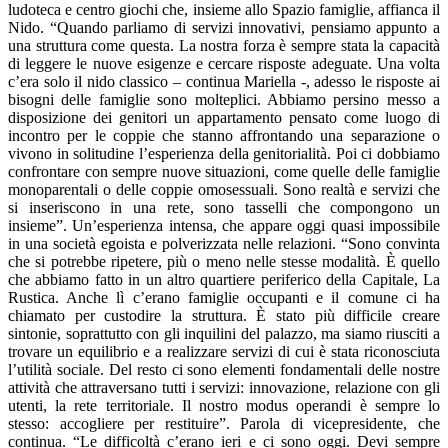
ludoteca e centro giochi che, insieme allo Spazio famiglie, affianca il
Nido. “Quando parliamo di servizi innovativi, pensiamo appunto a
una struttura come questa. La nostra forza è sempre stata la capacità
di leggere le nuove esigenze e cercare risposte adeguate. Una volta
c’era solo il nido classico – continua Mariella -, adesso le risposte ai
bisogni delle famiglie sono molteplici. Abbiamo persino messo a
disposizione dei genitori un appartamento pensato come luogo di
incontro per le coppie che stanno affrontando una separazione o
vivono in solitudine l’esperienza della genitorialità. Poi ci dobbiamo
confrontare con sempre nuove situazioni, come quelle delle famiglie
monoparentali o delle coppie omosessuali. Sono realtà e servizi che
si inseriscono in una rete, sono tasselli che compongono un
insieme”. Un’esperienza intensa, che appare oggi quasi impossibile
in una società egoista e polverizzata nelle relazioni. “Sono convinta
che si potrebbe ripetere, più o meno nelle stesse modalità. È quello
che abbiamo fatto in un altro quartiere periferico della Capitale, La
Rustica. Anche lì c’erano famiglie occupanti e il comune ci ha
chiamato per custodire la struttura. È stato più difficile creare
sintonie, soprattutto con gli inquilini del palazzo, ma siamo riusciti a
trovare un equilibrio e a realizzare servizi di cui è stata riconosciuta
l’utilità sociale. Del resto ci sono elementi fondamentali delle nostre
attività che attraversano tutti i servizi: innovazione, relazione con gli
utenti, la rete territoriale. Il nostro modus operandi è sempre lo
stesso: accogliere per restituire”. Parola di vicepresidente, che
continua. “Le difficoltà c’erano ieri e ci sono oggi. Devi sempre