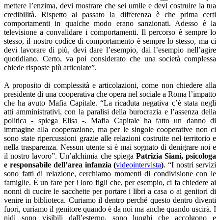
mettere l’enzima, devi mostrare che sei umile e devi costruire la tua
credibilità. Rispetto al passato la differenza è che prima certi
comportamenti in qualche modo erano sanzionati. Adesso è la
televisione a convalidare i comportamenti. Il percorso è sempre lo
stesso, il nostro codice di comportamento è sempre lo stesso, ma ci
devi lavorare di più, devi dare l’esempio, dai l’esempio nell’agire
quotidiano. Certo, va poi considerato che una società complessa
chiede risposte più articolate”.
A proposito di complessità e articolazioni, come non chiedere alla
presidente di una cooperativa che opera nel sociale a Roma l’impatto
che ha avuto Mafia Capitale. “La ricaduta negativa c’è stata negli
atti amministrativi, con la paralisi della burocrazia e l’assenza della
politica - spiega Elisa -. Mafia Capitale ha fatto un danno di
immagine alla cooperazione, ma per le singole cooperative non ci
sono state ripercussioni grazie alle relazioni costruite nel territorio e
nella trasparenza. Nessun utente si è mai sognato di denigrare noi e
il nostro lavoro”. Un’alchimia che spiega
Patrizia Siani, psicologa
e responsabile dell’area infanzia (
videointervista
)
. “I nostri servizi
sono fatti di relazione, cerchiamo momenti di condivisione con le
famiglie. È un fare per i loro figli che, per esempio, ci fa chiedere ai
nonni di cucire le sacchette per portare i libri a casa o ai genitori di
venire in biblioteca. Curiamo il dentro perché questo dentro diventi
fuori, curiamo il genitore quando è da noi ma anche quando uscirà. I
nidi sono visibili dall’esterno, sono luoghi che accolgono e