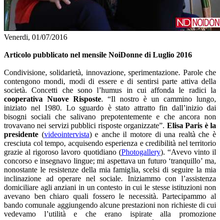
Venerdi, 01/07/2016
Articolo pubblicato nel mensile NoiDonne di Luglio 2016
Condivisione, solidarietà, innovazione, sperimentazione. Parole che
contengono mondi, modi di essere e di sentirsi parte attiva della
società. Concetti che sono l’humus in cui affonda le radici la
cooperativa Nuove Risposte
. “Il nostro è un cammino lungo,
iniziato nel 1980. Lo sguardo è stato attratto fin dall’inizio dai
bisogni sociali che salivano prepotentemente e che ancora non
trovavano nei servizi pubblici risposte organizzate”.
Elisa Paris è la
presidente
(
videointervista
) e anche il motore di una realtà che è
cresciuta col tempo, acquisendo esperienza e credibilità nel territorio
grazie al rigoroso lavoro quotidiano (
Photogallery
). “Avevo vinto il
concorso e insegnavo lingue; mi aspettava un futuro ‘tranquillo’ ma,
nonostante le resistenze della mia famiglia, scelsi di seguire la mia
inclinazione ad operare nel sociale. Iniziammo con l’assistenza
domiciliare agli anziani in un contesto in cui le stesse istituzioni non
avevano ben chiaro quali fossero le necessità. Partecipammo al
bando comunale aggiungendo alcune prestazioni non richieste di cui
vedevamo l’utilità e che erano ispirate alla promozione