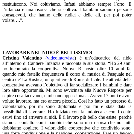
restituiscono. Noi coltiviamo. Infatti abbiamo sempre l’orto. E
l’infanzia è una risorsa che si coltiva. I bambini saranno persone
consapevoli, che hanno delle radici e delle ali, per poi poter
volare….”.
LAVORARE NEL NIDO È BELLISSIMO!
Cristina Valentino
(
videointervista
) è un’educatrice del nido
all’interno di Cantiere Infanzia e racconta la sua storia. “Ho 29 anni
ho incontrato la cooperativa Nuove Risposte oltre 10 anni fa,
quando mio fratello frequentava il corso di musica di Pasquale nel
centro de’ La Rustica, un quartiere di Roma difficile. Le attività della
cooperativa avevano l’obiettivo di far socializzare i bambini e dare
loro altre opportunità. Mi sono avvicinata alla Nuove Risposte per
capire cosa facevano, e mi sono appassionata. Avevo 17 anni e avrei
voluto lavorare, ma ero ancora piccola. Così ho fatto un percorso di
volontariato, poi mi sono diplomata e poi mi è stata data la
possibilità di lavorare. Ho iniziato con la ludoteca e con i centri
estivi fino ad arrivare ai nidi. È il lavoro più bello che esiste, perché
siamo a contatto con i bambini che sono una risorsa che noi tutti
dobbiamo cogliere. I valori della cooperativa che condivido sono:
una forte condivisione e la passione, cooperazione. Fare un lavoro