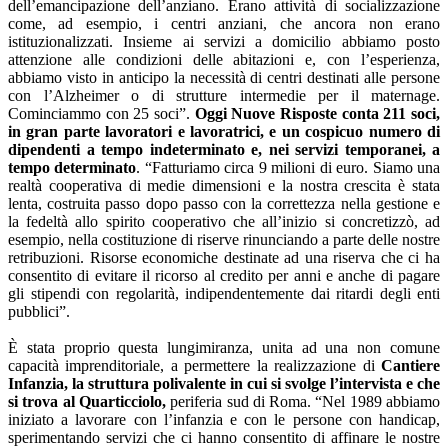
dell’emancipazione dell’anziano. Erano attività di socializzazione
come, ad esempio, i centri anziani, che ancora non erano
istituzionalizzati. Insieme ai servizi a domicilio abbiamo posto
attenzione alle condizioni delle abitazioni e, con l’esperienza,
abbiamo visto in anticipo la necessità di centri destinati alle persone
con l’Alzheimer o di strutture intermedie per il maternage.
Cominciammo con 25 soci”.
Oggi Nuove Risposte conta 211 soci,
in gran parte lavoratori e lavoratrici, e un cospicuo numero di
dipendenti a tempo indeterminato e, nei servizi temporanei, a
tempo determinato
. “Fatturiamo circa 9 milioni di euro. Siamo una
realtà cooperativa di medie dimensioni e la nostra crescita è stata
lenta, costruita passo dopo passo con la correttezza nella gestione e
la fedeltà allo spirito cooperativo che all’inizio si concretizzò, ad
esempio, nella costituzione di riserve rinunciando a parte delle nostre
retribuzioni. Risorse economiche destinate ad una riserva che ci ha
consentito di evitare il ricorso al credito per anni e anche di pagare
gli stipendi con regolarità, indipendentemente dai ritardi degli enti
pubblici”.
È stata proprio questa lungimiranza, unita ad una non comune
capacità imprenditoriale, a permettere la realizzazione di
Cantiere
Infanzia, la struttura polivalente in cui si svolge l’intervista e che
si trova al Quarticciolo,
periferia sud di Roma. “Nel 1989 abbiamo
iniziato a lavorare con l’infanzia e con le persone con handicap,
sperimentando servizi che ci hanno consentito di affinare le nostre