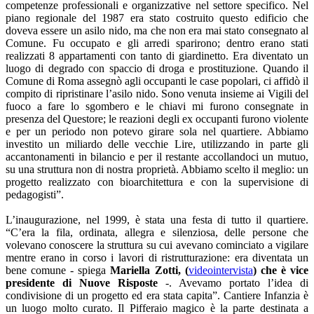
competenze professionali e organizzative nel settore specifico. Nel
piano regionale del 1987 era stato costruito questo edificio che
doveva essere un asilo nido, ma che non era mai stato consegnato al
Comune. Fu occupato e gli arredi sparirono; dentro erano stati
realizzati 8 appartamenti con tanto di giardinetto. Era diventato un
luogo di degrado con spaccio di droga e prostituzione. Quando il
Comune di Roma assegnò agli occupanti le case popolari, ci affidò il
compito di ripristinare l’asilo nido. Sono venuta insieme ai Vigili del
fuoco a fare lo sgombero e le chiavi mi furono consegnate in
presenza del Questore; le reazioni degli ex occupanti furono violente
e per un periodo non potevo girare sola nel quartiere. Abbiamo
investito un miliardo delle vecchie Lire, utilizzando in parte gli
accantonamenti in bilancio e per il restante accollandoci un mutuo,
su una struttura non di nostra proprietà. Abbiamo scelto il meglio: un
progetto realizzato con bioarchitettura e con la supervisione di
pedagogisti”.
L’inaugurazione, nel 1999, è stata una festa di tutto il quartiere.
“C’era la fila, ordinata, allegra e silenziosa, delle persone che
volevano conoscere la struttura su cui avevano cominciato a vigilare
mentre erano in corso i lavori di ristrutturazione: era diventata un
bene comune - spiega
Mariella Zotti, (
videointervista
) che è vice
presidente di Nuove Risposte
-. Avevamo portato l’idea di
condivisione di un progetto ed era stata capita”. Cantiere Infanzia è
un luogo molto curato. Il Pifferaio magico è la parte destinata a