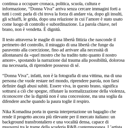
continua a occupare cronaca, politica, scuola, cultura e
informazione, “Donna Viva” arriva senza cercare immagini forti a
tutti i costi: parla di chi trova la forza di andare via, dopo gli insulti,
gli schiaffi, le grida, dopo una relazione in cui l’amore è stato usato
come luogo di controllo e subordinazione. La parola chiave, nel
brano, non è vendetta. È dignità.
Il testo attraversa le maglie di una libertà fittizia che nasconde il
perimetro del controllo, il miraggio di una libertà che funge da
paravento alla coercizione, fino ad arrivare alla necessità di
allontanarsi da «quel mostro che ha tradito tutto quanto il nostro
amore», spostando la narrazione dal trauma alla possibilità, dolorosa
ma necessaria, di riprendere possesso di sé.
“Donna Viva”, infatti, non è la fotografia di una vittima, ma di una
persona che vuole restare nel mondo, riprendere parola, non farsi
definire dagli abusi subiti. Essere viva, in questo brano, significa
sottrarsi a ciò che spegne, rifiutare la normalizzazione della violenza,
riconoscere che la dignità non è una concessione, ma una soglia da
difendere anche quando la paura toglie il respiro.
Nika Komadina porta in questa interpretazione un bagaglio che
rende il progetto ancora più rilevante per il mercato italiano: un
background transfrontaliero e una vocalità densa, capace di
muoversi tra le trame della scuderia R&B contemporanea. L’artista,