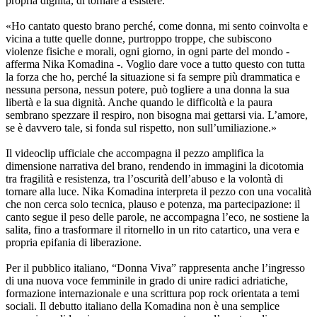
propria dignità, di tornare a esistere.
«Ho cantato questo brano perché, come donna, mi sento coinvolta e
vicina a tutte quelle donne, purtroppo troppe, che subiscono
violenze fisiche e morali, ogni giorno, in ogni parte del mondo -
afferma Nika Komadina -. Voglio dare voce a tutto questo con tutta
la forza che ho, perché la situazione si fa sempre più drammatica e
nessuna persona, nessun potere, può togliere a una donna la sua
libertà e la sua dignità. Anche quando le difficoltà e la paura
sembrano spezzare il respiro, non bisogna mai gettarsi via. L’amore,
se è davvero tale, si fonda sul rispetto, non sull’umiliazione.»
Il videoclip ufficiale che accompagna il pezzo amplifica la
dimensione narrativa del brano, rendendo in immagini la dicotomia
tra fragilità e resistenza, tra l’oscurità dell’abuso e la volontà di
tornare alla luce. Nika Komadina interpreta il pezzo con una vocalità
che non cerca solo tecnica, plauso e potenza, ma partecipazione: il
canto segue il peso delle parole, ne accompagna l’eco, ne sostiene la
salita, fino a trasformare il ritornello in un rito catartico, una vera e
propria epifania di liberazione.
Per il pubblico italiano, “Donna Viva” rappresenta anche l’ingresso
di una nuova voce femminile in grado di unire radici adriatiche,
formazione internazionale e una scrittura pop rock orientata a temi
sociali. Il debutto italiano della Komadina non è una semplice