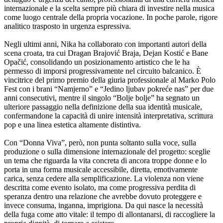
internazionale e la scelta sempre più chiara di investire nella musica
come luogo centrale della propria vocazione. In poche parole, rigore
analitico trasposto in urgenza espressiva.
Negli ultimi anni, Nika ha collaborato con importanti autori della
scena croata, tra cui Dragan Brajović Braja, Dejan Kostić e Bane
Opačić, consolidando un posizionamento artistico che le ha
permesso di imporsi progressivamente nel circuito balcanico. È
vincitrice del primo premio della giuria professionale al Marko Polo
Fest con i brani “Namjerno” e “Jedino ljubav pokreće nas” per due
anni consecutivi, mentre il singolo “Bolje bolje” ha segnato un
ulteriore passaggio nella definizione della sua identità musicale,
confermandone la capacità di unire intensità interpretativa, scrittura
pop e una linea estetica altamente distintiva.
Con “Donna Viva”, però, non punta soltanto sulla voce, sulla
produzione o sulla dimensione internazionale del progetto: sceglie
un tema che riguarda la vita concreta di ancora troppe donne e lo
porta in una forma musicale accessibile, diretta, emotivamente
carica, senza cedere alla semplificazione. La violenza non viene
descritta come evento isolato, ma come progressiva perdita di
speranza dentro una relazione che avrebbe dovuto proteggere e
invece consuma, inganna, imprigiona. Da qui nasce la necessità
della fuga come atto vitale: il tempo di allontanarsi, di raccogliere la