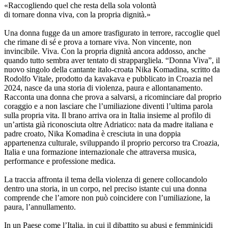
«Raccogliendo quel che resta della sola volontà
di tornare donna viva, con la propria dignità.»
Una donna fugge da un amore trasfigurato in terrore, raccoglie quel
che rimane di sé e prova a tornare viva. Non vincente, non
invincibile. Viva. Con la propria dignità ancora addosso, anche
quando tutto sembra aver tentato di strappargliela. “Donna Viva”, il
nuovo singolo della cantante italo-croata Nika Komadina, scritto da
Rodolfo Vitale, prodotto da kavakava e pubblicato in Croazia nel
2024, nasce da una storia di violenza, paura e allontanamento.
Racconta una donna che prova a salvarsi, a ricominciare dal proprio
coraggio e a non lasciare che l’umiliazione diventi l’ultima parola
sulla propria vita. Il brano arriva ora in Italia insieme al profilo di
un’artista già riconosciuta oltre Adriatico: nata da madre italiana e
padre croato, Nika Komadina è cresciuta in una doppia
appartenenza culturale, sviluppando il proprio percorso tra Croazia,
Italia e una formazione internazionale che attraversa musica,
performance e professione medica.
La traccia affronta il tema della violenza di genere collocandolo
dentro una storia, in un corpo, nel preciso istante cui una donna
comprende che l’amore non può coincidere con l’umiliazione, la
paura, l’annullamento.
In un Paese come l’Italia, in cui il dibattito su abusi e femminicidi