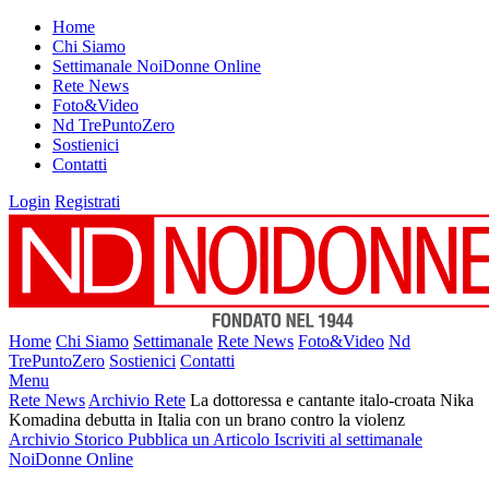
Home
Chi Siamo
Settimanale NoiDonne Online
Rete News
Foto&Video
Nd TrePuntoZero
Sostienici
Contatti
Login
Registrati
Home
Chi Siamo
Settimanale
Rete News
Foto&Video
Nd
TrePuntoZero
Sostienici
Contatti
Menu
Rete News
Archivio Rete
La dottoressa e cantante italo-croata Nika
Komadina debutta in Italia con un brano contro la violenz
Archivio Storico
Pubblica un Articolo
Iscriviti al settimanale
NoiDonne Online