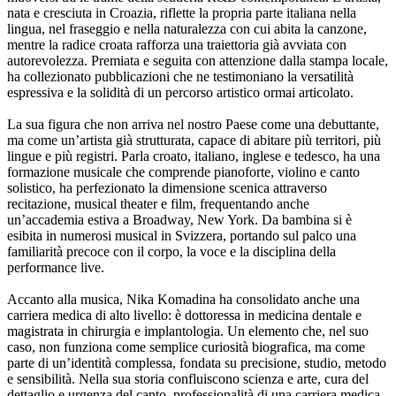
nata e cresciuta in Croazia, riflette la propria parte italiana nella
lingua, nel fraseggio e nella naturalezza con cui abita la canzone,
mentre la radice croata rafforza una traiettoria già avviata con
autorevolezza. Premiata e seguita con attenzione dalla stampa locale,
ha collezionato pubblicazioni che ne testimoniano la versatilità
espressiva e la solidità di un percorso artistico ormai articolato.
La sua figura che non arriva nel nostro Paese come una debuttante,
ma come un’artista già strutturata, capace di abitare più territori, più
lingue e più registri. Parla croato, italiano, inglese e tedesco, ha una
formazione musicale che comprende pianoforte, violino e canto
solistico, ha perfezionato la dimensione scenica attraverso
recitazione, musical theater e film, frequentando anche
un’accademia estiva a Broadway, New York. Da bambina si è
esibita in numerosi musical in Svizzera, portando sul palco una
familiarità precoce con il corpo, la voce e la disciplina della
performance live.
Accanto alla musica, Nika Komadina ha consolidato anche una
carriera medica di alto livello: è dottoressa in medicina dentale e
magistrata in chirurgia e implantologia. Un elemento che, nel suo
caso, non funziona come semplice curiosità biografica, ma come
parte di un’identità complessa, fondata su precisione, studio, metodo
e sensibilità. Nella sua storia confluiscono scienza e arte, cura del
dettaglio e urgenza del canto, professionalità di una carriera medica