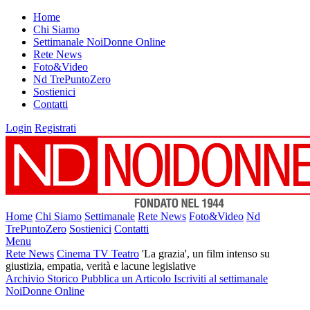
Home
Chi Siamo
Settimanale NoiDonne Online
Rete News
Foto&Video
Nd TrePuntoZero
Sostienici
Contatti
Login
Registrati
Home
Chi Siamo
Settimanale
Rete News
Foto&Video
Nd
TrePuntoZero
Sostienici
Contatti
Menu
Rete News
Cinema TV Teatro
'La grazia', un film intenso su
giustizia, empatia, verità e lacune legislative
Archivio Storico
Pubblica un Articolo
Iscriviti al settimanale
NoiDonne Online