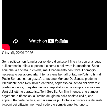
Giovedi, 22/01/2026
Se la politica non fa nulla per rendere dignitoso il fine vita con una legge
sull’eutanasia, allora ci pensa il cinema a sollevare la questione. Sono
anni che la società lo chiede, ma il Parlamento non trova il coraggio
necessario per approvarla. Il tema viene ben affrontato nell’ultimo film di
Paolo Sorrentino, ‘La grazia’, attraverso Mariano De Santis, prudente
Presidente della Repubblica cattolico, oppresso dal senso del dovere e
preda dei dubbi, magistralmente interpretato (come sempre,
ca va sans
dire
) dall’ottimo caratterista Toni Servillo. Un film intenso, che stimola
argomenti e riflessioni all’ordine del giorno della società civile, che
soprattutto certa politica, ormai sempre più lontana e distaccata dai reali
bisogni dei cittadini, non vuol vedere o semplicemente, ignora.