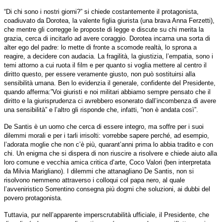
“Di chi sono i nostri giorni?” si chiede costantemente il protagonista,
coadiuvato da Dorotea, la valente figlia giurista (una brava Anna Ferzetti),
che mentre gli corregge le proposte di legge e discute su chi merita la
grazia, cerca di incitarlo ad avere coraggio. Dorotea incarna una sorta di
alter ego del padre: lo mette di fronte a scomode realtà, lo sprona a
reagire, a decidere con audacia. La fragilità, la giustizia, l’empatia, sono i
temi attorno a cui ruota il film e per quanto si voglia mettere al centro il
diritto questo, per essere veramente giusto, non può sostituirsi alla
sensibilità umana. Ben lo evidenzia il generale, confidente del Presidente,
quando afferma:”Voi giuristi e noi militari abbiamo sempre pensato che il
diritto e la giurisprudenza ci avrebbero esonerato dall’incombenza di avere
una sensibilità” e l’altro gli risponde che, infatti, “non è andata così”.
De Santis è un uomo che cerca di essere integro, ma soffre per i suoi
dilemmi morali e per i tarli irrisolti: vorrebbe sapere perché, ad esempio,
l’adorata moglie che non c’è più, quarant’anni prima lo abbia tradito e con
chi. Un enigma che si dispera di non riuscire a risolvere e chiede aiuto alla
loro comune e vecchia amica critica d’arte, Coco Valori (ben interpretata
da Milvia Marigliano). I dilemmi che attanagliano De Santis, non si
risolvono nemmeno attraverso i colloqui col papa nero, al quale
l’avveniristico Sorrentino consegna più dogmi che soluzioni, ai dubbi del
povero protagonista.
Tuttavia, pur nell’apparente imperscrutabilità ufficiale, il Presidente, che