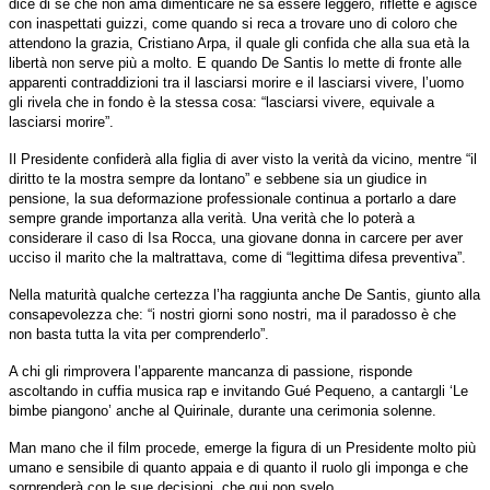
dice di sé che non ama dimenticare né sa essere leggero, riflette e agisce
con inaspettati guizzi, come quando si reca a trovare uno di coloro che
attendono la grazia, Cristiano Arpa, il quale gli confida che alla sua età la
libertà non serve più a molto. E quando De Santis lo mette di fronte alle
apparenti contraddizioni tra il lasciarsi morire e il lasciarsi vivere, l’uomo
gli rivela che in fondo è la stessa cosa: “lasciarsi vivere, equivale a
lasciarsi morire”.
Il Presidente confiderà alla figlia di aver visto la verità da vicino, mentre “il
diritto te la mostra sempre da lontano” e sebbene sia un giudice in
pensione, la sua deformazione professionale continua a portarlo a dare
sempre grande importanza alla verità. Una verità che lo poterà a
considerare il caso di Isa Rocca, una giovane donna in carcere per aver
ucciso il marito che la maltrattava, come di “legittima difesa preventiva”.
Nella maturità qualche certezza l’ha raggiunta anche De Santis, giunto alla
consapevolezza che: “i nostri giorni sono nostri, ma il paradosso è che
non basta tutta la vita per comprenderlo”.
A chi gli rimprovera l’apparente mancanza di passione, risponde
ascoltando in cuffia musica rap e invitando Gué Pequeno, a cantargli ‘Le
bimbe piangono’ anche al Quirinale, durante una cerimonia solenne.
Man mano che il film procede, emerge la figura di un Presidente molto più
umano e sensibile di quanto appaia e di quanto il ruolo gli imponga e che
sorprenderà con le sue decisioni, che qui non svelo.