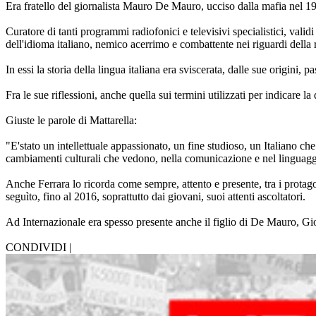
Era fratello del giornalista Mauro De Mauro, ucciso dalla mafia nel 1
Curatore di tanti programmi radiofonici e televisivi specialistici, vali
dell'idioma italiano, nemico acerrimo e combattente nei riguardi della 
In essi la storia della lingua italiana era sviscerata, dalle sue origini
Fra le sue riflessioni, anche quella sui termini utilizzati per indicare 
Giuste le parole di Mattarella:
"E'stato un intellettuale appassionato, un fine studioso, un Italiano che
cambiamenti culturali che vedono, nella comunicazione e nel linguaggio, 
Anche Ferrara lo ricorda come sempre, attento e presente, tra i protagon
seguìto, fino al 2016, soprattutto dai giovani, suoi attenti ascoltatori.
Ad Internazionale era spesso presente anche il figlio di De Mauro, Gio
CONDIVIDI |