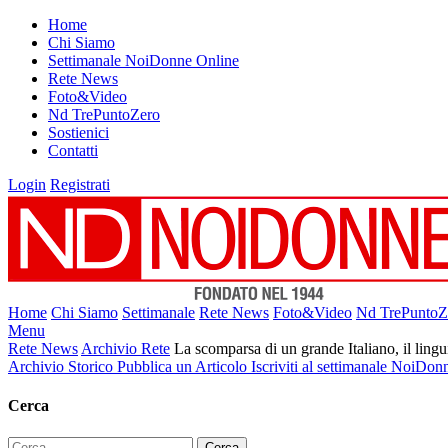
Home
Chi Siamo
Settimanale NoiDonne Online
Rete News
Foto&Video
Nd TrePuntoZero
Sostienici
Contatti
Login
Registrati
Home
Chi Siamo
Settimanale
Rete News
Foto&Video
Nd TrePuntoZ
Menu
Rete News
Archivio Rete
La scomparsa di un grande Italiano, il
Archivio Storico
Pubblica un Articolo
Iscriviti al settimanale NoiDon
Cerca