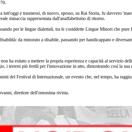
970.
di a tutt'oggi e trasmessi, di nuovo, spesso, su Rai Storia, fu davvero 'ma
reale minaccia rappresentata dall'analfabetismo di ritorno.
, passando per le lingue dialettali, tra le cosiddette Lingue Minori che pu
la disabilità: da minorato a disabile, passando per handicappato e diversam
 non ha esitato a mettere la propria esperienza e capacità al servizio dell
i terreni più fertili per l'innovazione in atto, dimostrando così la sua m
isti del Festival di Internazionale, un evento che, nel tempo, ha raggiunt
vanni, direttore dell'omonima rivista.