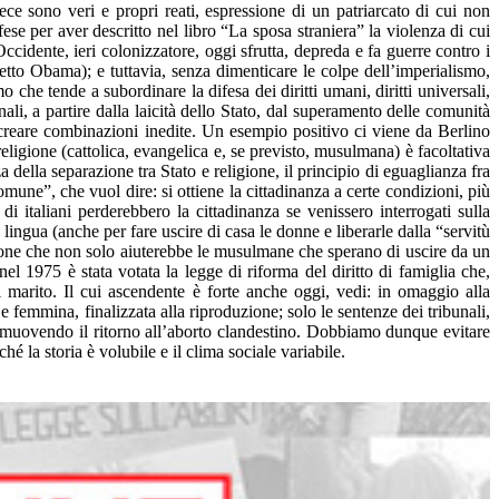
e sono veri e propri reati, espressione di un patriarcato di cui non
se per aver descritto nel libro “La sposa straniera” la violenza di cui
cidente, ieri colonizzatore, oggi sfrutta, depreda e fa guerre contro i
 detto Obama); e tuttavia, senza dimenticare le colpe dell’imperialismo,
che tende a subordinare la difesa dei diritti umani, diritti universali,
ali, a partire dalla laicità dello Stato, dal superamento delle comunità
di creare combinazioni inedite. Un esempio positivo ci viene da Berlino
religione (cattolica, evangelica e, se previsto, musulmana) è facoltativa
 della separazione tra Stato e religione, il principio di eguaglianza fra
omune”, che vuol dire: si ottiene la cittadinanza a certe condizioni, più
i italiani perderebbero la cittadinanza se venissero interrogati sulla
lingua (anche per fare uscire di casa le donne e liberarle dalla “servitù
luzione che non solo aiuterebbe le musulmane che sperano di uscire da un
el 1975 è stata votata la legge di riforma del diritto di famiglia che,
 marito. Il cui ascendente è forte anche oggi, vedi: in omaggio alla
e femmina, finalizzata alla riproduzione; solo le sentenze dei tribunali,
 promuovendo il ritorno all’aborto clandestino. Dobbiamo dunque evitare
hé la storia è volubile e il clima sociale variabile.