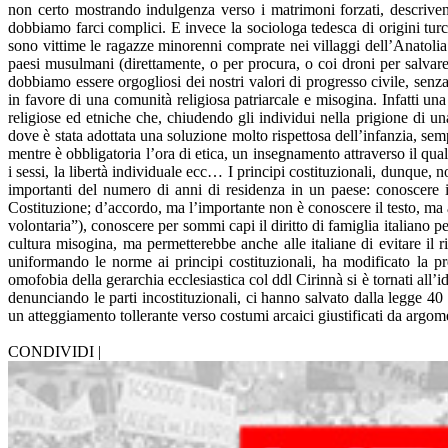
non certo mostrando indulgenza verso i matrimoni forzati, descriven
dobbiamo farci complici. E invece la sociologa tedesca di origini turc
sono vittime le ragazze minorenni comprate nei villaggi dell’Anatolia 
paesi musulmani (direttamente, o per procura, o coi droni per salvare l
dobbiamo essere orgogliosi dei nostri valori di progresso civile, senza
in favore di una comunità religiosa patriarcale e misogina. Infatti una
religiose ed etniche che, chiudendo gli individui nella prigione di un
dove è stata adottata una soluzione molto rispettosa dell’infanzia, semp
mentre è obbligatoria l’ora di etica, un insegnamento attraverso il qual
i sessi, la libertà individuale ecc… I principi costituzionali, dunque, 
importanti del numero di anni di residenza in un paese: conoscere i v
Costituzione; d’accordo, ma l’importante non è conoscere il testo, ma av
volontaria”), conoscere per sommi capi il diritto di famiglia italiano 
cultura misogina, ma permetterebbe anche alle italiane di evitare il r
uniformando le norme ai principi costituzionali, ha modificato la p
omofobia della gerarchia ecclesiastica col ddl Cirinnà si è tornati all’
denunciando le parti incostituzionali, ci hanno salvato dalla legge 40
un atteggiamento tollerante verso costumi arcaici giustificati da argoment
CONDIVIDI |