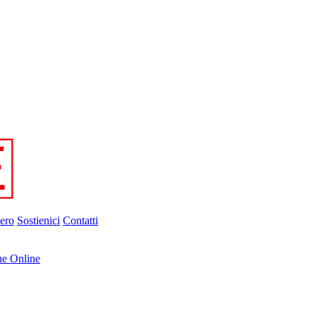
ero
Sostienici
Contatti
ne Online