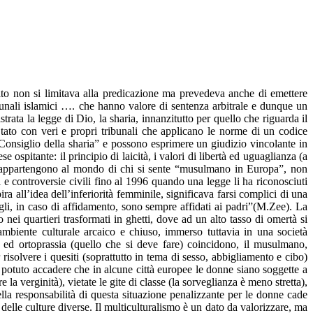
to non si limitava alla predicazione ma prevedeva anche di emettere
ribunali islamici …. che hanno valore di sentenza arbitrale e dunque un
rata la legge di Dio, la sharia, innanzitutto per quello che riguarda il
 Stato con veri e propri tribunali che applicano le norme di un codice
“Consiglio della sharia” e possono esprimere un giudizio vincolante in
e ospitante: il principio di laicità, i valori di libertà ed uguaglianza (a
 non appartengono al mondo di chi si sente “musulmano in Europa”, non
 e controversie civili fino al 1996 quando una legge li ha riconosciuti
a all’idea dell’inferiorità femminile, significava farsi complici di una
gli, in caso di affidamento, sono sempre affidati ai padri”(M.Zee). La
 nei quartieri trasformati in ghetti, dove ad un alto tasso di omertà si
mbiente culturale arcaico e chiuso, immerso tuttavia in una società
e) ed ortoprassia (quello che si deve fare) coincidono, il musulmano,
 risolvere i quesiti (soprattutto in tema di sesso, abbigliamento e cibo)
potuto accadere che in alcune città europee le donne siano soggette a
a verginità), vietate le gite di classe (la sorveglianza è meno stretta),
lla responsabilità di questa situazione penalizzante per le donne cade
 delle culture diverse. Il multiculturalismo è un dato da valorizzare, ma