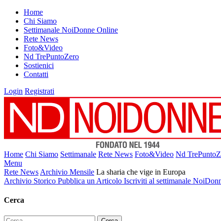
Home
Chi Siamo
Settimanale NoiDonne Online
Rete News
Foto&Video
Nd TrePuntoZero
Sostienici
Contatti
Login
Registrati
Home
Chi Siamo
Settimanale
Rete News
Foto&Video
Nd TrePuntoZ
Menu
Rete News
Archivio Mensile
La sharia che vige in Europa
Archivio Storico
Pubblica un Articolo
Iscriviti al settimanale NoiDon
Cerca