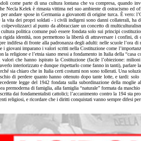
doli come parte di una cultura lontana che va compresa, quando invec
he Necla Kelek è rimasta vittima nel suo ambiente di ostracismo ed offe
per andare spose in Germania a giovanotti di origine turca. È vero: l’Oc
a vita dei propri soldati - i civili indigeni sono danni collaterali, ha
 colpevolizzarci al punto da abbracciare un concetto di multiculturalismo 
 cultura politica comune può essere fondata solo sui principi costituzion
a rigida identità, non permettono la libertà di attraversare i confini, 
re indifesa di fronte alla padronanza degli adulti: nelle scuole l’ora di 
e i giovani imparano i valori scritti nella Costituzione come l’importanza
non la religione e l’etnia siano messi a fondamento in Italia della “casa c
alori che hanno ispirato la Costituzione (facile l’obiezione: milioni d
erlo interiorizzato e dunque rispettarlo come fanno in tanti), parlare la 
perché sia chiaro che in Italia certi costumi non sono tollerati. Una so
ischio di perdere quanto hanno ottenuto dopo tante lotte, e tardi: solo n
recedente legge del 1942 fondata sulla subordinazione della moglie al
idea premoderna di famiglia, alla famiglia “naturale” formata da maschio 
 scritta dai fondamentalisti cattolici; l’accanimento contro la 194 sta
i religiosi, e ricordare che i diritti conquistati vanno sempre difesi perc