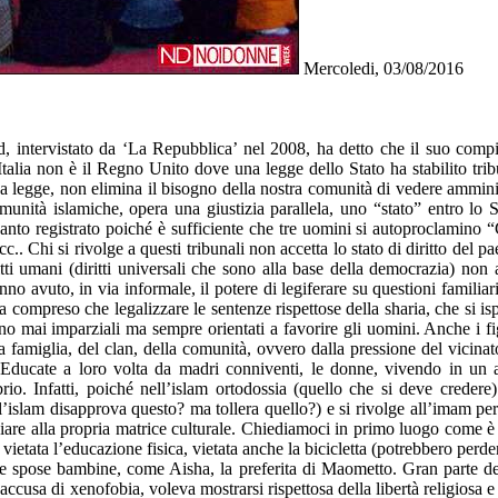
Mercoledi, 03/08/2016
, intervistato da ‘La Repubblica’ nel 2008, ha detto che il suo compi
L’Italia non è il Regno Unito dove una legge dello Stato ha stabilito t
na legge, non elimina il bisogno della nostra comunità di vedere amminist
omunità islamiche, opera una giustizia parallela, uno “stato” entro lo
quanto registrato poiché è sufficiente che tre uomini si autoproclamino 
. Chi si rivolge a questi tribunali non accetta lo stato di diritto del paes
 diritti umani (diritti universali che sono alla base della democrazia)
avuto, in via informale, il potere di legiferare su questioni familiari
compreso che legalizzare le sentenze rispettose della sharia, che si ispir
ono mai imparziali ma sempre orientati a favorire gli uomini. Anche i fi
a famiglia, del clan, della comunità, ovvero dalla pressione del vicinato
 Educate a loro volta da madri conniventi, le donne, vivendo in un a
rio. Infatti, poiché nell’islam ortodossia (quello che si deve creder
 (l’islam disapprova questo? ma tollera quello?) e si rivolge all’imam per
iare alla propria matrice culturale. Chiediamoci in primo luogo come è 
tata l’educazione fisica, vietata anche la bicicletta (potrebbero perdere l
lle spose bambine, come Aisha, la preferita di Maometto. Gran parte de
’accusa di xenofobia, voleva mostrarsi rispettosa della libertà religiosa e