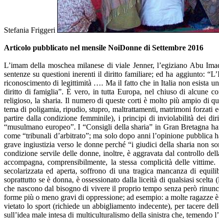
Stefania Friggeri
Articolo pubblicato nel mensile NoiDonne di Settembre 2016
L’imam della moschea milanese di viale Jenner, l’egiziano Abu Imad
sentenze su questioni inerenti il diritto familiare; ed ha aggiunto: “
riconoscimento di legittimità …. Ma il fatto che in Italia non esista u
diritto di famiglia”. È vero, in tutta Europa, nel chiuso di alcune c
religioso, la sharia. Il numero di queste corti è molto più ampio di 
tema di poligamia, ripudio, stupro, maltrattamenti, matrimoni forzati ecc.
partire dalla condizione femminile), i principi di inviolabilità dei
“musulmano europeo”. I “Consigli della sharia” in Gran Bretagna hanno 
come “tribunali d’arbitrato”; ma solo dopo anni l’opinione pubblica ha 
grave ingiustizia verso le donne perché “i giudici della sharia non s
condizione servile delle donne, inoltre, è aggravata dal controllo dell
accompagna, comprensibilmente, la stessa complicità delle vittime.
secolarizzata ed aperta, soffrono di una tragica mancanza di equilib
soprattutto se è donna, è ossessionato dalla liceità di qualsiasi scelta
che nascono dal bisogno di vivere il proprio tempo senza però rinunc
forme più o meno gravi di oppressione; ad esempio: a molte ragazze è vie
vietato lo sport (richiede un abbigliamento indecente), per tacere de
sull’idea male intesa di multiculturalismo della sinistra che, temendo l