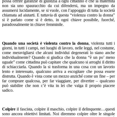
possa offrire garanzie di giustizia a ogni cittadino e che la maternità
non sia uno spauracchio da cui difendersi, ma un impegno da
assumersi lucidamente, se si vuole, con l’appoggio di tutta la società
chiamata ad aiutarti. E tuttavia di questa “violenza contro la donna”
si è parlato come si è detto, in ogni chiave possibile, fuorché,
paradossalmente in chiave femminile.
Quando una società è violenta contro la donna
, violenta tutti i
giorni, in tutti i campi, nei luoghi di lavoro, nelle leggi, nel costume,
come meravigliarsi che alcuni individui degenerati lo siano anche
individualmente? Quando si giudica che la donna “è un po’ meno
uguale” come cittadina può capitare che qualcuno si arroghi il diritto
di schiacciarla. Quando la si trasforma in una cosa con un lavorio
lento e interessato, qualcuno arriva a escogitare che possa essere
distrutta. Quando è vista come un mezzo anziché come un fine – per
far comprare qualcosa, per far viaggiare, per divertire – qualcuno
può stabilire che non c’è vita in lei che valga il proprio piacere
sadico.
Colpire
il fascista, colpire il maschio, colpire il delinquente…questi
sono ancora obiettivi limitati. Noi diremmo colpire oltre le singole