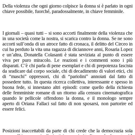
Della violenza che ogni giorno colpisce la donna si è parlato in ogni
chiave possibile, fuorché, paradossalmente, in chiave femminile.
I giornali – quasi tutti – si sono accorti finalmente della violenza che
in una società come la nostra, si scarica contro la donna. Se ne sono
accorti sull’onda di un atroce fatto di cronaca, il delitto del Circeo in
cui ha perduto la vita una ragazza di diciannove anni, Rosaria Lopez
e un’altra, Donatella Colasanti è stata seviziata al punto di essere
viva per puro miracolo. Le reazioni e i commenti sono i più
disparati. C’è chi parla di pene esemplari e chi di prepotenza fascista
da sradicare dal corpo sociale, chi di decadimento di valori etici, chi
di “maschi” oppressori, chi di “pariolini” annoiati dal fatto di
possedere tutto. In questa ricerca collettiva, interessante e spesso in
buona fede, si innestano altri episodi: come quello della richiesta
delle femministe romane di un ritorno alla censura cinematografica
quando le pellicole offendono la donna, e il monologo sempre
aperto di Oriana Fallaci sul fatto di non sposarsi, non partorire ed
essere felici.
Posizioni inaccettabili da parte di chi crede che la democrazia sola