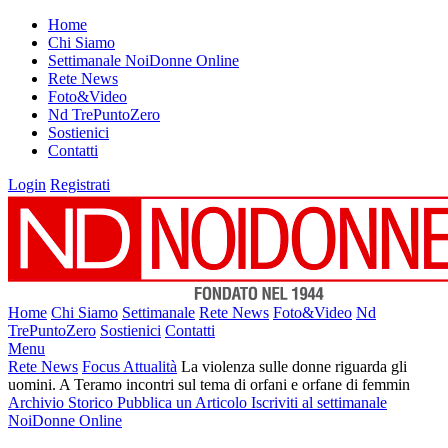
Home
Chi Siamo
Settimanale NoiDonne Online
Rete News
Foto&Video
Nd TrePuntoZero
Sostienici
Contatti
Login
Registrati
Home
Chi Siamo
Settimanale
Rete News
Foto&Video
Nd
TrePuntoZero
Sostienici
Contatti
Menu
Rete News
Focus Attualità
La violenza sulle donne riguarda gli
uomini. A Teramo incontri sul tema di orfani e orfane di femmin
Archivio Storico
Pubblica un Articolo
Iscriviti al settimanale
NoiDonne Online