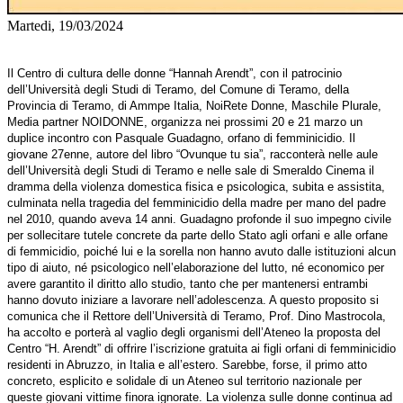
Martedi, 19/03/2024
Il Centro di cultura delle donne “Hannah Arendt”, con il patrocinio
dell’Università degli Studi di Teramo, del Comune di Teramo, della
Provincia di Teramo, di Ammpe Italia, NoiRete Donne, Maschile Plurale,
Media partner NOIDONNE, organizza nei prossimi 20 e 21 marzo un
duplice incontro con Pasquale Guadagno, orfano di femminicidio. Il
giovane 27enne, autore del libro “Ovunque tu sia”, racconterà nelle aule
dell’Università degli Studi di Teramo e nelle sale di Smeraldo Cinema il
dramma della violenza domestica fisica e psicologica, subita e assistita,
culminata nella tragedia del femminicidio della madre per mano del padre
nel 2010, quando aveva 14 anni. Guadagno profonde il suo impegno civile
per sollecitare tutele concrete da parte dello Stato agli orfani e alle orfane
di femmicidio, poiché lui e la sorella non hanno avuto dalle istituzioni alcun
tipo di aiuto, né psicologico nell’elaborazione del lutto, né economico per
avere garantito il diritto allo studio, tanto che per mantenersi entrambi
hanno dovuto iniziare a lavorare nell’adolescenza. A questo proposito si
comunica che il Rettore dell’Università di Teramo, Prof. Dino Mastrocola,
ha accolto e porterà al vaglio degli organismi dell’Ateneo la proposta del
Centro “H. Arendt” di offrire l’iscrizione gratuita ai figli orfani di femminicidio
residenti in Abruzzo, in Italia e all’estero. Sarebbe, forse, il primo atto
concreto, esplicito e solidale di un Ateneo sul territorio nazionale per
queste giovani vittime finora ignorate. La violenza sulle donne continua ad