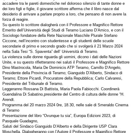
accadere tra le pareti domestiche nel doloroso silenzio di tante donne e
dei loro figli e figlie, il giovane scrittore afferma che il libro nasce dal
desiderio di arrivare a parlare proprio a loro, che pensano di non avere la
forza di reagire.
Su questo lo scrittore dialogherà con il Professore e Magnifico Rettore
Emerito dell’Università degli Studi di Teramo Luciano D’Amico, e con il
Sociologo fondatore della Rete Nazionale Maschile Plurale Stefano
Ciccone, nell’incontro con studentesse e gli studenti delle scuole
secondarie di primo e secondo grado che si svolgerà il 21 Marzo 2024
nella Sala Tesi “S. Spaventa” dell’ Università di Teramo.
La violenza sulle donne riguarda gli uomini, dicono i dati delle Nazioni
Unite, e su questo rifletteranno nei saluti il Professore e Magnifico Rettore
Dino Mastrocola, Maria De Dominicis ATP Teramo, Camillo D’Angelo,
Presidente della Provincia di Teramo; Gianguido D’Alberto, Sindaco di
Teramo; Ettore Picardi, Procuratore della Repubblica; Carlo Calvaresi,
Presidente del Tribunale di Teramo.
Leggeranno Rossana Di Battista, Maria Paola Fabiocchi. Coordinerà
Guendalina Di Sabatino,presidente del Centro di cultura delle donne “H.
Arendt.
Programma del 20 marzo 2024 0re, 18.30, nelle sale di Smeraldo Cinema
di Teramo
Presentazione del libro “Ovunque tu sia”, Europa Edizioni 2023, di
Pasquale Guadagno,
Saluti del Sindaco Gianguido D’Alberto e della Dirigente USP Clara
Moschella. Dialogheranno con l’Autore il Professore e Magnifico Rettore