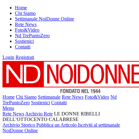
Home
Chi Siamo
Settimanale NoiDonne Online
Rete News
Foto&Video
Nd TrePuntoZero
Sostienici
Contatti
Login
Registrati
Home
Chi Siamo
Settimanale
Rete News
Foto&Video
Nd
TrePuntoZero
Sostienici
Contatti
Menu
Rete News
Archivio Rete
LE DONNE RIBELLI
DELL’OTTOCENTO CALABRESE
Archivio Storico
Pubblica un Articolo
Iscriviti al settimanale
NoiDonne Online