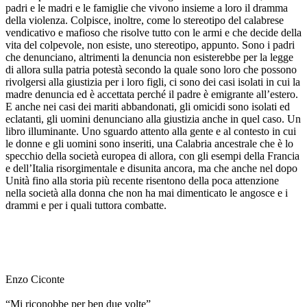
padri e le madri e le famiglie che vivono insieme a loro il dramma
della violenza. Colpisce, inoltre, come lo stereotipo del calabrese
vendicativo e mafioso che risolve tutto con le armi e che decide della
vita del colpevole, non esiste, uno stereotipo, appunto. Sono i padri
che denunciano, altrimenti la denuncia non esisterebbe per la legge
di allora sulla patria potestà secondo la quale sono loro che possono
rivolgersi alla giustizia per i loro figli, ci sono dei casi isolati in cui la
madre denuncia ed è accettata perché il padre è emigrante all’estero.
E anche nei casi dei mariti abbandonati, gli omicidi sono isolati ed
eclatanti, gli uomini denunciano alla giustizia anche in quel caso. Un
libro illuminante. Uno sguardo attento alla gente e al contesto in cui
le donne e gli uomini sono inseriti, una Calabria ancestrale che è lo
specchio della società europea di allora, con gli esempi della Francia
e dell’Italia risorgimentale e disunita ancora, ma che anche nel dopo
Unità fino alla storia più recente risentono della poca attenzione
nella società alla donna che non ha mai dimenticato le angosce e i
drammi e per i quali tuttora combatte.
Enzo Ciconte
“Mi riconobbe per ben due volte”