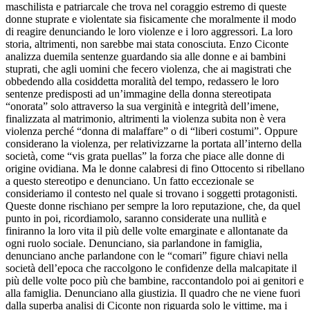
maschilista e patriarcale che trova nel coraggio estremo di queste
donne stuprate e violentate sia fisicamente che moralmente il modo
di reagire denunciando le loro violenze e i loro aggressori. La loro
storia, altrimenti, non sarebbe mai stata conosciuta. Enzo Ciconte
analizza duemila sentenze guardando sia alle donne e ai bambini
stuprati, che agli uomini che fecero violenza, che ai magistrati che
obbedendo alla cosiddetta moralità del tempo, redassero le loro
sentenze predisposti ad un’immagine della donna stereotipata
“onorata” solo attraverso la sua verginità e integrità dell’imene,
finalizzata al matrimonio, altrimenti la violenza subita non è vera
violenza perché “donna di malaffare” o di “liberi costumi”. Oppure
considerano la violenza, per relativizzarne la portata all’interno della
società, come “vis grata puellas” la forza che piace alle donne di
origine ovidiana. Ma le donne calabresi di fino Ottocento si ribellano
a questo stereotipo e denunciano. Un fatto eccezionale se
consideriamo il contesto nel quale si trovano i soggetti protagonisti.
Queste donne rischiano per sempre la loro reputazione, che, da quel
punto in poi, ricordiamolo, saranno considerate una nullità e
finiranno la loro vita il più delle volte emarginate e allontanate da
ogni ruolo sociale. Denunciano, sia parlandone in famiglia,
denunciano anche parlandone con le “comari” figure chiavi nella
società dell’epoca che raccolgono le confidenze della malcapitate il
più delle volte poco più che bambine, raccontandolo poi ai genitori e
alla famiglia. Denunciano alla giustizia. Il quadro che ne viene fuori
dalla superba analisi di Ciconte non riguarda solo le vittime, ma i