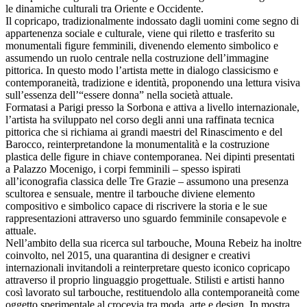
le dinamiche culturali tra Oriente e Occidente.
Il copricapo, tradizionalmente indossato dagli uomini come segno di
appartenenza sociale e culturale, viene qui riletto e trasferito su
monumentali figure femminili, divenendo elemento simbolico e
assumendo un ruolo centrale nella costruzione dell’immagine
pittorica. In questo modo l’artista mette in dialogo classicismo e
contemporaneità, tradizione e identità, proponendo una lettura visiva
sull’essenza dell’“essere donna” nella società attuale.
Formatasi a Parigi presso la Sorbona e attiva a livello internazionale,
l’artista ha sviluppato nel corso degli anni una raffinata tecnica
pittorica che si richiama ai grandi maestri del Rinascimento e del
Barocco, reinterpretandone la monumentalità e la costruzione
plastica delle figure in chiave contemporanea. Nei dipinti presentati
a Palazzo Mocenigo, i corpi femminili – spesso ispirati
all’iconografia classica delle Tre Grazie – assumono una presenza
scultorea e sensuale, mentre il tarbouche diviene elemento
compositivo e simbolico capace di riscrivere la storia e le sue
rappresentazioni attraverso uno sguardo femminile consapevole e
attuale.
Nell’ambito della sua ricerca sul tarbouche, Mouna Rebeiz ha inoltre
coinvolto, nel 2015, una quarantina di designer e creativi
internazionali invitandoli a reinterpretare questo iconico copricapo
attraverso il proprio linguaggio progettuale. Stilisti e artisti hanno
così lavorato sul tarbouche, restituendolo alla contemporaneità come
oggetto sperimentale al crocevia tra moda, arte e design. In mostra