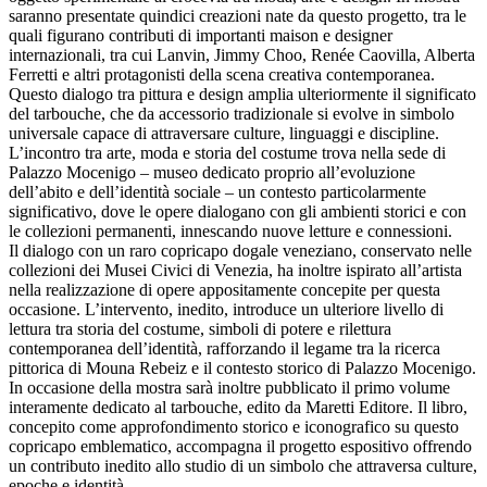
saranno presentate quindici creazioni nate da questo progetto, tra le
quali figurano contributi di importanti maison e designer
internazionali, tra cui Lanvin, Jimmy Choo, Renée Caovilla, Alberta
Ferretti e altri protagonisti della scena creativa contemporanea.
Questo dialogo tra pittura e design amplia ulteriormente il significato
del tarbouche, che da accessorio tradizionale si evolve in simbolo
universale capace di attraversare culture, linguaggi e discipline.
L’incontro tra arte, moda e storia del costume trova nella sede di
Palazzo Mocenigo – museo dedicato proprio all’evoluzione
dell’abito e dell’identità sociale – un contesto particolarmente
significativo, dove le opere dialogano con gli ambienti storici e con
le collezioni permanenti, innescando nuove letture e connessioni.
Il dialogo con un raro copricapo dogale veneziano, conservato nelle
collezioni dei Musei Civici di Venezia, ha inoltre ispirato all’artista
nella realizzazione di opere appositamente concepite per questa
occasione. L’intervento, inedito, introduce un ulteriore livello di
lettura tra storia del costume, simboli di potere e rilettura
contemporanea dell’identità, rafforzando il legame tra la ricerca
pittorica di Mouna Rebeiz e il contesto storico di Palazzo Mocenigo.
In occasione della mostra sarà inoltre pubblicato il primo volume
interamente dedicato al tarbouche, edito da Maretti Editore. Il libro,
concepito come approfondimento storico e iconografico su questo
copricapo emblematico, accompagna il progetto espositivo offrendo
un contributo inedito allo studio di un simbolo che attraversa culture,
epoche e identità.