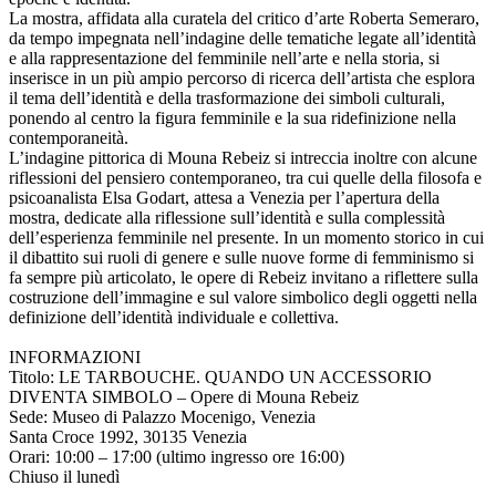
La mostra, affidata alla curatela del critico d’arte Roberta Semeraro,
da tempo impegnata nell’indagine delle tematiche legate all’identità
e alla rappresentazione del femminile nell’arte e nella storia, si
inserisce in un più ampio percorso di ricerca dell’artista che esplora
il tema dell’identità e della trasformazione dei simboli culturali,
ponendo al centro la figura femminile e la sua ridefinizione nella
contemporaneità.
L’indagine pittorica di Mouna Rebeiz si intreccia inoltre con alcune
riflessioni del pensiero contemporaneo, tra cui quelle della filosofa e
psicoanalista Elsa Godart, attesa a Venezia per l’apertura della
mostra, dedicate alla riflessione sull’identità e sulla complessità
dell’esperienza femminile nel presente. In un momento storico in cui
il dibattito sui ruoli di genere e sulle nuove forme di femminismo si
fa sempre più articolato, le opere di Rebeiz invitano a riflettere sulla
costruzione dell’immagine e sul valore simbolico degli oggetti nella
definizione dell’identità individuale e collettiva.
INFORMAZIONI
Titolo: LE TARBOUCHE. QUANDO UN ACCESSORIO
DIVENTA SIMBOLO – Opere di Mouna Rebeiz
Sede: Museo di Palazzo Mocenigo, Venezia
Santa Croce 1992, 30135 Venezia
Orari: 10:00 – 17:00 (ultimo ingresso ore 16:00)
Chiuso il lunedì