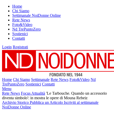
Home
Chi Siamo
Settimanale NoiDonne Online
Rete News
Foto&Video
Nd TrePuntoZero
Sostienici
Contatti
Login
Registrati
Home
Chi Siamo
Settimanale
Rete News
Foto&Video
Nd
TrePuntoZero
Sostienici
Contatti
Menu
Rete News
Focus Attualità
'Le Tarbouche. Quando un accessorio
diventa simbolo': in mostra le opere di Mouna Rebeiz
Archivio Storico
Pubblica un Articolo
Iscriviti al settimanale
NoiDonne Online