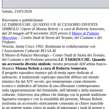
Sabato, 23/05/2026
Riceviamo e pubblichiamo
LE TARBOUCHE. QUANDO UN ACCESSORIO DIVENTA
SIMBOLO / Opere di Mouna Rebeiz / a cura di Roberta Semeraro,
dal 20 maggio all’8 novembre 2026 presso il
Museo di Palazzo
Mocenigo
– Centro Studi di Storia del Tessuto, del Costume e del
Profumo
Venezia, Santa Croce 1992. Realizzata in collaborazione con
l’Associazione Culturale RO.SA.M.
Il Museo di Palazzo Mocenigo – Centro Studi di Storia del Tessuto,
del Costume e del Profumo presenta
LE TARBOUCHE. Quando
un accessorio diventa simbolo
, mostra personale dell’artista franco-
libanese
Mouna Rebeiz a cura di Roberta Semeraro
.
Il progetto espositivo riunisce più di trenta opere dedicate al
tarbouche, il tradizionale copricapo maschile diffuso nel mondo
islamico fin dal XIV secolo, qui reinterpretato come elemento
iconico e simbolico all’interno di una riflessione contemporanea
sulla rappresentazione del femminile, dell’identità e della memoria
culturale. Attraverso una pittura che dialoga con la grande tradizione
figurativa europea e con la sensibilità del presente, Mouna Rebeiz
trasforma un accessorio storicamente connotato in chiave maschile
in un potente segno visivo in grado di interrogare i ruoli di genere e