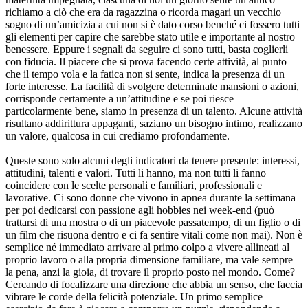
richiamo a ciò che era da ragazzina o ricorda magari un vecchio
sogno di un’amicizia a cui non si è dato corso benché ci fossero tutti
gli elementi per capire che sarebbe stato utile e importante al nostro
benessere. Eppure i segnali da seguire ci sono tutti, basta coglierli
con fiducia. Il piacere che si prova facendo certe attività, al punto
che il tempo vola e la fatica non si sente, indica la presenza di un
forte interesse. La facilità di svolgere determinate mansioni o azioni,
corrisponde certamente a un’attitudine e se poi riesce
particolarmente bene, siamo in presenza di un talento. Alcune attività
risultano addirittura appaganti, saziano un bisogno intimo, realizzano
un valore, qualcosa in cui crediamo profondamente.
Queste sono solo alcuni degli indicatori da tenere presente: interessi,
attitudini, talenti e valori. Tutti li hanno, ma non tutti li fanno
coincidere con le scelte personali e familiari, professionali e
lavorative. Ci sono donne che vivono in apnea durante la settimana
per poi dedicarsi con passione agli hobbies nei week-end (può
trattarsi di una mostra o di un piacevole passatempo, di un figlio o di
un film che risuona dentro e ci fa sentire vitali come non mai). Non è
semplice né immediato arrivare al primo colpo a vivere allineati al
proprio lavoro o alla propria dimensione familiare, ma vale sempre
la pena, anzi la gioia, di trovare il proprio posto nel mondo. Come?
Cercando di focalizzare una direzione che abbia un senso, che faccia
vibrare le corde della felicità potenziale. Un primo semplice