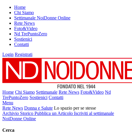
Home
Chi Siamo
Settimanale NoiDonne Online
Rete News
Foto&Video
Nd TrePuntoZero
Sostienici
Contatti
Login
Registrati
Home
Chi Siamo
Settimanale
Rete News
Foto&Video
Nd
TrePuntoZero
Sostienici
Contatti
Menu
Rete News
Donna e Salute
Lo spazio per se stesse
Archivio Storico
Pubblica un Articolo
Iscriviti al settimanale
NoiDonne Online
Cerca