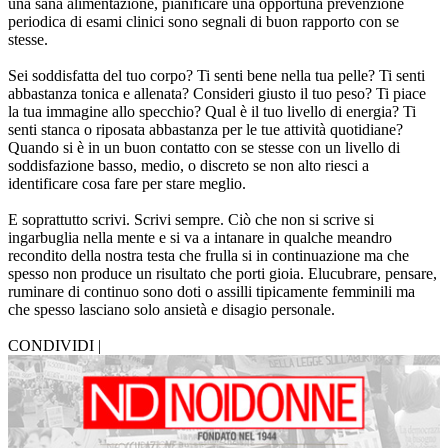
una sana alimentazione, pianificare una opportuna prevenzione
periodica di esami clinici sono segnali di buon rapporto con se
stesse.
Sei soddisfatta del tuo corpo? Ti senti bene nella tua pelle? Ti senti
abbastanza tonica e allenata? Consideri giusto il tuo peso? Ti piace
la tua immagine allo specchio? Qual è il tuo livello di energia? Ti
senti stanca o riposata abbastanza per le tue attività quotidiane?
Quando si è in un buon contatto con se stesse con un livello di
soddisfazione basso, medio, o discreto se non alto riesci a
identificare cosa fare per stare meglio.
E soprattutto scrivi. Scrivi sempre. Ciò che non si scrive si
ingarbuglia nella mente e si va a intanare in qualche meandro
recondito della nostra testa che frulla si in continuazione ma che
spesso non produce un risultato che porti gioia. Elucubrare, pensare,
ruminare di continuo sono doti o assilli tipicamente femminili ma
che spesso lasciano solo ansietà e disagio personale.
CONDIVIDI |