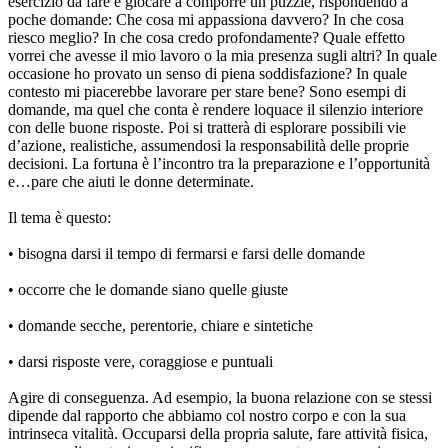
esercizio da fare è giocare a comporre un puzzle, rispondendo a
poche domande: Che cosa mi appassiona davvero? In che cosa
riesco meglio? In che cosa credo profondamente? Quale effetto
vorrei che avesse il mio lavoro o la mia presenza sugli altri? In quale
occasione ho provato un senso di piena soddisfazione? In quale
contesto mi piacerebbe lavorare per stare bene? Sono esempi di
domande, ma quel che conta è rendere loquace il silenzio interiore
con delle buone risposte. Poi si tratterà di esplorare possibili vie
d’azione, realistiche, assumendosi la responsabilità delle proprie
decisioni. La fortuna è l’incontro tra la preparazione e l’opportunità
e…pare che aiuti le donne determinate.
Il tema è questo:
• bisogna darsi il tempo di fermarsi e farsi delle domande
• occorre che le domande siano quelle giuste
• domande secche, perentorie, chiare e sintetiche
• darsi risposte vere, coraggiose e puntuali
Agire di conseguenza. Ad esempio, la buona relazione con se stessi
dipende dal rapporto che abbiamo col nostro corpo e con la sua
intrinseca vitalità. Occuparsi della propria salute, fare attività fisica,