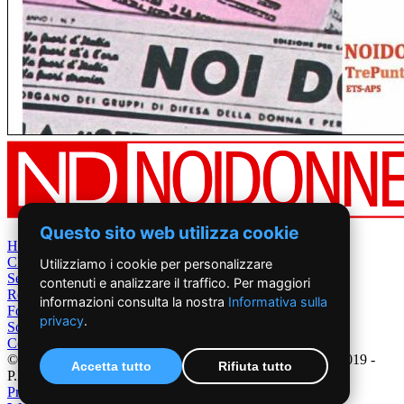
Questo sito web utilizza cookie
Home
Chi Siamo
Utilizziamo i cookie per personalizzare
Settimanale
contenuti e analizzare il traffico. Per maggiori
Rete News
informazioni consulta la nostra
Informativa sulla
Foto&Video
privacy
.
Sostienici
Contatti
©2019 - NoiDonne - Iscrizione ROC n.33421 del 23 /09/ 2019 -
Accetta tutto
Rifiuta tutto
P.IVA 00878931005
Privacy Policy
-
Cookie Policy
|
Creazione Siti Internet