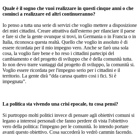
Quale è il sogno che vuoi realizzare in questi cinque anni o che
cominci a realizzare ed altri continueranno?
Io penso a tutta una serie di servizi che voglio mettere a disposizione
dei miei cittadini. Creare attrattiva dall'esterno per rilanciare il paese
e fare si che la gente ovunque si trovi, in Germania o in Francia o in
Italia, riconosca questa realtà. Quello che voglio in assoluto è di
essere ricordata per il mio impegno vero. Anche se farò una sola
cosa, la voglio fare bene e ho reso i cittadini partecipi del
cambiamento e del progetto di sviluppo che è della comunità tutta.
Io non devo trarre vantaggi dal progetto di sviluppo, la comunità si.
Voglio essere ricordata per l'impegno serio per i cittadini e il
territorio. La gente dirà “dda carusa quattro cosi i fici. Si è
impegnata”.
La politica sta vivendo una crisi epocale, tu cosa pensi?
Si purtroppo molti politici invece di pensare agli obiettivi comuni si
legano a interessi personali che fanno perdere di vista l'obiettivo
vero della politica: l'impegno per le comunità. Io intendo portare
avanti questo obiettivo. Cosa succederà lo vedrò cammin facendo.