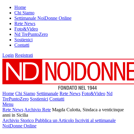
Home
Chi Siamo
Settimanale NoiDonne Online
Rete News
Foto&Video
Nd TrePuntoZero
Sostienici
Contatti
Login
Registrati
Home
Chi Siamo
Settimanale
Rete News
Foto&Video
Nd
TrePuntoZero
Sostienici
Contatti
Menu
Rete News
Archivio Rete
Magda Culotta, Sindaca a venticinque
anni in Sicilia
Archivio Storico
Pubblica un Articolo
Iscriviti al settimanale
NoiDonne Online