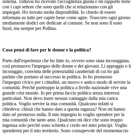
sistema. Tuttavia ho ricevuto l'accoglienza giusta e mi rapporto bene
con i capi settore che sono quelli che si relazionano con gli
impiegati. Ho trovato molta disponibilità. Io chiedo di essere
informata su tutto per capire bene come agire. Trascorro ogni giorno
mediamente dodici ore dedicate al comune. Se non sono lì sono
fuori, ma sempre per Pollina.
Cosa pensi di fare per le donne e la politica?
Parto dall'esperienza che ho fatto io, ovvero sono stata incoraggiata,
così promuovo l'impegno delle donne e dei giovani. Li appoggio e li
incoraggio, convinta delle potenzialità caratteriali di cui ho già
parlato che portano al successo in politica. Io ho promosso
l'impegno civico per i cittadini, un nuovo e antico modo di servire la
comunità. Perchè purtroppo la politica a livello nazionale vive una
grande crisi morale. Io per prima faccio politica senza interessi
particolari. Non devo trarre nessun vantaggio dalla mia carica
politica. Voglio servire la mia comunità. Qualcuno infatti si
chiedeva: chissà che hanno dato a questa ragazza? Non mi hanno
dato né promesso nulla. Il mio impegno lo voglio spendere per la
mia comunità che tanto amo. Qualcuno mi dice che sono troppo
ingenua solo perchè sono schietta e credo nei miei principi. Voglio
spendermi per il mio territorio. Sono consapevole del momentaccio