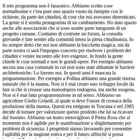
Il mio programma non è faraonico. Abbiamo scritto cose
normalissime e c'era pure uno spazio vuoto da riempire con le
richieste, da parte dei cittadini, di cose che noi avevamo dimenticato.
La gente si è sentita protagonista di un cambiamento. Ho dato spazio
anche alle associazioni che si sono sentite parte integrante di un
progetto comune. Contiamo di costruire un forum, la consulta
giovanile e fare sentire alla comunità intera la piena cittadinanza. Io
ho sempre detto che noi non abbiamo la bacchetta magica, ma da
parte nostra ci sarà l'impegno concreto per risolvere i problemi dei
cittadini e venire incontro alle loro esigenze. In fondo la gente
chiede le cose normali e non le grandi opere. Per esempio abbiamo
ancora una casa comunale in cui non sono state abbattute le barriere
architettoniche. Lo faremo noi. In questi anni è mancata la
programmazione. Per esempio a Pollina abbiamo una grande risorsa
naturale che è la manna. Non si è mai creato uno sviluppo locale da
fare si che si creasse una manodopera endogena, ma anche esogena.
Non si è mai fatta programmazione in tal senso. Abbiamo un
agricoltore Giulio Gelardi, al quale si deve l'onore di cronaca della
produzione della manna. Questi era emigrato in Toscana e nel 1985
decide di tornare per valorizzare questo prodotto che lui sa ricavare
dal frassino. Abbiamo un teatro meraviglioso il Pietra Rosa che al
momento non è agibile per le manifestazione a sbigliettamento per
problemi di sicurezza. I progettisti stanno lavorando per consentire
l'agibilità per la stagione estiva e per il futuro affinchè si possa