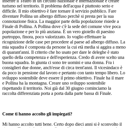
inserire il Teatro in un circuito nazionale e internazionale e creare
turismo nel territorio. Il problema dell'acqua è piuttosto serio e
difficile. Il mio obiettivo è fare tornare il servizio pubblico. Fare
diventare Pollina un albergo diffuso perchè si presta per la sua
connotazione fisica. La maggior parte della popolazione risiede a
Finale di Pollina. A Pollina dove c'è la sede del comune vive poca
popolazione e per lo più anziana. È un vero gioiello di paesino
purtroppo, finora, poco valorizzato. Io voglio effettuare la
ricognizione delle case per procedere al paese ad albergo diffuso. La
mia squadra è composta da persone la cui età media si aggira a meno
di quarant'anni. Il criterio che ho usato per dare le deleghe è stato
quello della competenza e dell'esperienza. Credo di avere scelto una
buona squadra. In giunta ci sono tre uomini e una donna. Fra i
consiglieri due donne, anch'esse di circa trent'anni. Il vicesindaco è
da poco in pensione dal lavoro e pertanto con tanto tempo libero. Lo
sviluppo sostenibile deve essere il primo obiettivo. Finale ha il mare
e Pollina ha la montagna. Creare uno sviluppo sostenibile
rispettando il territorio. Noi già dal 30 giugno cominciamo la
raccolta differenziata porta a porta dalla parte bassa di Finale.
Come ti hanno accolto gli impiegati?
Mi hanno accolto tutti bene. Certo dopo dieci anni si è sconvolto il