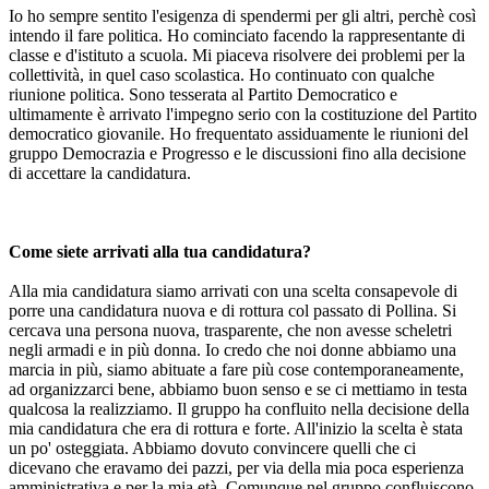
Io ho sempre sentito l'esigenza di spendermi per gli altri, perchè così
intendo il fare politica. Ho cominciato facendo la rappresentante di
classe e d'istituto a scuola. Mi piaceva risolvere dei problemi per la
collettività, in quel caso scolastica. Ho continuato con qualche
riunione politica. Sono tesserata al Partito Democratico e
ultimamente è arrivato l'impegno serio con la costituzione del Partito
democratico giovanile. Ho frequentato assiduamente le riunioni del
gruppo Democrazia e Progresso e le discussioni fino alla decisione
di accettare la candidatura.
Come siete arrivati alla tua candidatura?
Alla mia candidatura siamo arrivati con una scelta consapevole di
porre una candidatura nuova e di rottura col passato di Pollina. Si
cercava una persona nuova, trasparente, che non avesse scheletri
negli armadi e in più donna. Io credo che noi donne abbiamo una
marcia in più, siamo abituate a fare più cose contemporaneamente,
ad organizzarci bene, abbiamo buon senso e se ci mettiamo in testa
qualcosa la realizziamo. Il gruppo ha confluito nella decisione della
mia candidatura che era di rottura e forte. All'inizio la scelta è stata
un po' osteggiata. Abbiamo dovuto convincere quelli che ci
dicevano che eravamo dei pazzi, per via della mia poca esperienza
amministrativa e per la mia età. Comunque nel gruppo confluiscono