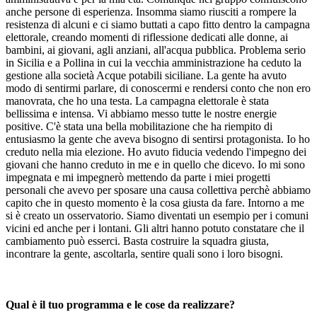
anche persone di esperienza. Insomma siamo riusciti a rompere la
resistenza di alcuni e ci siamo buttati a capo fitto dentro la campagna
elettorale, creando momenti di riflessione dedicati alle donne, ai
bambini, ai giovani, agli anziani, all'acqua pubblica. Problema serio
in Sicilia e a Pollina in cui la vecchia amministrazione ha ceduto la
gestione alla società Acque potabili siciliane. La gente ha avuto
modo di sentirmi parlare, di conoscermi e rendersi conto che non ero
manovrata, che ho una testa. La campagna elettorale è stata
bellissima e intensa. Vi abbiamo messo tutte le nostre energie
positive. C'è stata una bella mobilitazione che ha riempito di
entusiasmo la gente che aveva bisogno di sentirsi protagonista. Io ho
creduto nella mia elezione. Ho avuto fiducia vedendo l'impegno dei
giovani che hanno creduto in me e in quello che dicevo. Io mi sono
impegnata e mi impegnerò mettendo da parte i miei progetti
personali che avevo per sposare una causa collettiva perchè abbiamo
capito che in questo momento è la cosa giusta da fare. Intorno a me
si è creato un osservatorio. Siamo diventati un esempio per i comuni
vicini ed anche per i lontani. Gli altri hanno potuto constatare che il
cambiamento può esserci. Basta costruire la squadra giusta,
incontrare la gente, ascoltarla, sentire quali sono i loro bisogni.
Qual è il tuo programma e le cose da realizzare?