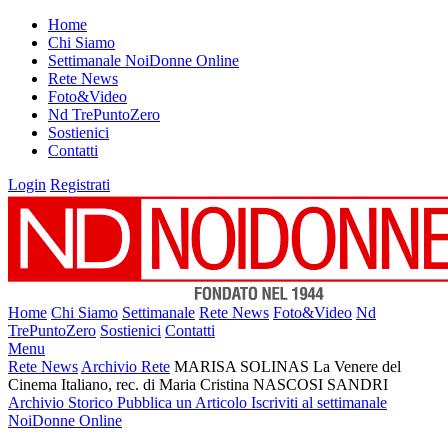
Home
Chi Siamo
Settimanale NoiDonne Online
Rete News
Foto&Video
Nd TrePuntoZero
Sostienici
Contatti
Login
Registrati
Home
Chi Siamo
Settimanale
Rete News
Foto&Video
Nd
TrePuntoZero
Sostienici
Contatti
Menu
Rete News
Archivio Rete
MARISA SOLINAS La Venere del
Cinema Italiano, rec. di Maria Cristina NASCOSI SANDRI
Archivio Storico
Pubblica un Articolo
Iscriviti al settimanale
NoiDonne Online