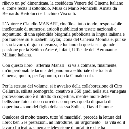
rilievo un po' dimenticata, la cosiddetta Venere del Cinema Italiano
e, come recita il sottotitolo, Musa di Mario Monicelli. Amata da
Bernardo Bertolucci e Luchino Visconti.
L'Autore è Claudio MANARI, cinefilo a tutto tondo, responsabile
intellettuale di numerosi articoli pubblicati su testate nazionali e,
soprattutto, di una splendida biografia pubblicata in lingua italiana e
poi francese su Elizabeth Taylor, icona del Cinema Mondiale, pur se
il suo lavoro, di gran rilevanza, è lontano da questa sua grande
passione per la Settima Arte: è, infatti, Ufficiale dell'Aeronautica
Militare Italiana.
Con questo libro - afferma Manari - si va a colmare, finalmente,
un'imperdonabile lacuna del panorama editoriale che tratta di
Cinema, quello, per l'appunto, con la C maiuscola.
Per la stesura del volume, si è avvalso della collaborazione di Ciro
Cellurale, stilista scenografo, creativo a 360 gradi nella sua variegata
professione: suo è il ritratto di copertina, mentre molte delle
bellissime foto a ricco corredo - compresa quella di quarta di
copertina - sono del figlio della stessa Solinas, David Panone.
Qualcosa di molto tenero, tutto 'al maschile', precede la lettura del
libro: ben 5 le prefazioni, ad introdurre, un 'argomento' - la vita ed il
lavoro fra teatro, cinema e televisione di un'attrice che ha