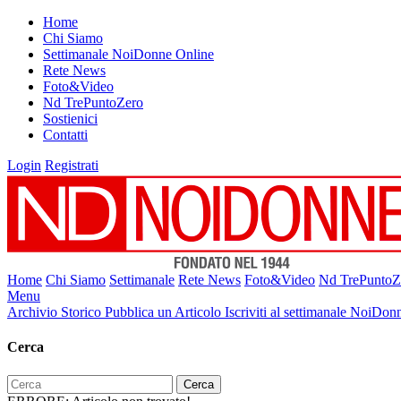
Home
Chi Siamo
Settimanale NoiDonne Online
Rete News
Foto&Video
Nd TrePuntoZero
Sostienici
Contatti
Login
Registrati
Home
Chi Siamo
Settimanale
Rete News
Foto&Video
Nd TrePuntoZ
Menu
Archivio Storico
Pubblica un Articolo
Iscriviti al settimanale NoiDon
Cerca