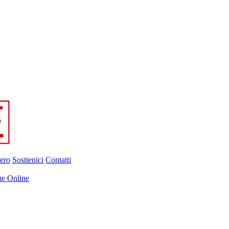
ero
Sostienici
Contatti
ne Online