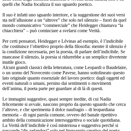
quelli che Nadia focalizza il suo sguardo poetico.
Il suo è infatti uno sguardo interiore, e la suggestione dei suoi versi
sta nell’allusione a un “altrove” che solo nel silenzio – fuori da quel
mondo comunicativo “commerciale” che Heidegger chiamava “la
chiacchiera” – può cominciare a svelarsi come Verità.
Per certi pensatori, Heidegger e Lévinas ad esempio, è l’indicibile
che costituisce l’obiettivo proprio della filosofia: mentre il silenzio è
la condizione necessaria, per la poesia, di parlare dell’indicibile. Se
mancasse il silenzio, la poesia si ridurrebbe a un semplice divertente
inutile gioco.
Alcuni grandi classici della letteratura, come Leopardi o Baudelaire,
o un uomo del Novecento come Pavese, hanno sottolineato questo
lato originale quanto essenziale del lavoro poetico: dagli oggetti ed
eventi naturali o umani, persino dai sentimenti o movimenti
dell’anima, il poeta parte per guardare al di là di questi.
Le immagini suggestive, quasi sempre inedite, di cui Nadia
felicemente si avvale, nascono proprio da questo sguardo che cerca
l’altrove, e che sperimenta il dolce naufragio – di leopardiana
memoria – di ogni parola comune, ovvero del banale ripetitivo
ambito della comunicazione intersoggettiva o sociale quotidiana.
La Verità dell’indicibile è così misteriosa e suggestiva perché si
nasconde “dis-velandosi” solo nel linguaggio creativo del poeta: