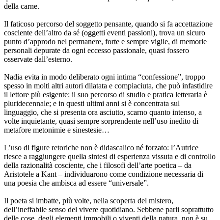
della carne.
Il faticoso percorso del soggetto pensante, quando si fa accettazione
cosciente dell’altro da sé (oggetti eventi passioni), trova un sicuro
punto d’approdo nel permanere, forte e sempre vigile, di memorie
personali depurate da ogni eccesso passionale, quasi fossero
osservate dall’esterno.
Nadia evita in modo deliberato ogni intima “confessione”, troppo
spesso in molti altri autori dilatata e compiaciuta, che può infastidire
il lettore più esigente: il suo percorso di studio e pratica letteraria è
pluridecennale; e in questi ultimi anni si è concentrata sul
linguaggio, che si presenta ora asciutto, scarno quanto intenso, a
volte inquietante, quasi sempre sorprendente nell’uso inedito di
metafore metonimie e sinestesie…
L’uso di figure retoriche non è didascalico né forzato: l’Autrice
riesce a raggiungere quella sintesi di esperienza vissuta e di controllo
della razionalità cosciente, che i filosofi dell’arte poetica – da
Aristotele a Kant – individuarono come condizione necessaria di
una poesia che ambisca ad essere “universale”.
Il poeta si imbatte, più volte, nella scoperta del mistero,
dell’ineffabile senso del vivere quotidiano. Sebbene parli soprattutto
delle cose, degli elementi immobili o viventi della natura, non è su