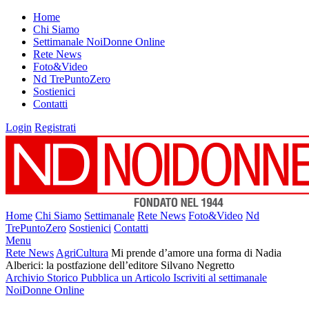
Home
Chi Siamo
Settimanale NoiDonne Online
Rete News
Foto&Video
Nd TrePuntoZero
Sostienici
Contatti
Login
Registrati
Home
Chi Siamo
Settimanale
Rete News
Foto&Video
Nd
TrePuntoZero
Sostienici
Contatti
Menu
Rete News
AgriCultura
Mi prende d’amore una forma di Nadia
Alberici: la postfazione dell’editore Silvano Negretto
Archivio Storico
Pubblica un Articolo
Iscriviti al settimanale
NoiDonne Online