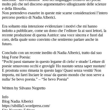
molto più che nel discorso argomentativo sillogizzante delle scienze
e della filosofia.
Non pretendevo esaurire in queste mie scarne considerazioni l’intero
percorso poetico di Nadia Alberici.
Era soltanto mia intenzione evidenziare i motivi che mi hanno
indotto a pubblicare, come un dono che l’editore fa ai suoi lettori, la
recente produzione di questa Autrice: una voce sincera e fuori dal
coro, della quale sono convinto che sentiremo parlare anche in
futuro.
Concludo con un recente inedito di Nadia Alberici, tratto dal suo
blog Forse Poesia:
“Pochi passi stamane in questo legame di cielo/ e strade/ Letture di
poesie smuovono occhi e grovigli/ Ho nuotato senza saper nuotare/
E prostrata sono rimasta in questo lago/ Quasi senza vestiti/ Non
importa, mi farei lisciare le ossa/ da questo mondo che non serve a
nulla/ Se bevo poesia.” ‒ “Se bevo Poesia”
Written by Silvano Negretto
Info
Blog Nadia Alberici
https://sibillla5.wordpress.com/