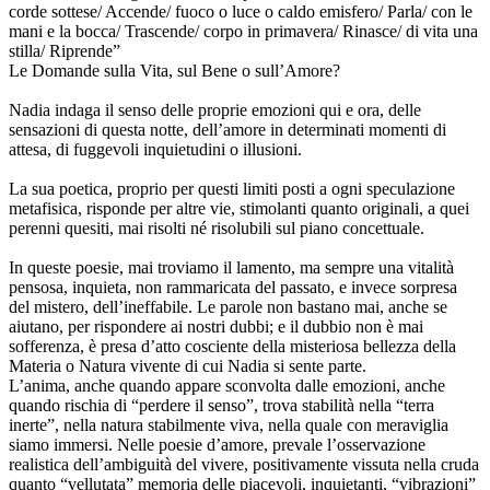
corde sottese/ Accende/ fuoco o luce o caldo emisfero/ Parla/ con le
mani e la bocca/ Trascende/ corpo in primavera/ Rinasce/ di vita una
stilla/ Riprende”
Le Domande sulla Vita, sul Bene o sull’Amore?
Nadia indaga il senso delle proprie emozioni qui e ora, delle
sensazioni di questa notte, dell’amore in determinati momenti di
attesa, di fuggevoli inquietudini o illusioni.
La sua poetica, proprio per questi limiti posti a ogni speculazione
metafisica, risponde per altre vie, stimolanti quanto originali, a quei
perenni quesiti, mai risolti né risolubili sul piano concettuale.
In queste poesie, mai troviamo il lamento, ma sempre una vitalità
pensosa, inquieta, non rammaricata del passato, e invece sorpresa
del mistero, dell’ineffabile. Le parole non bastano mai, anche se
aiutano, per rispondere ai nostri dubbi; e il dubbio non è mai
sofferenza, è presa d’atto cosciente della misteriosa bellezza della
Materia o Natura vivente di cui Nadia si sente parte.
L’anima, anche quando appare sconvolta dalle emozioni, anche
quando rischia di “perdere il senso”, trova stabilità nella “terra
inerte”, nella natura stabilmente viva, nella quale con meraviglia
siamo immersi. Nelle poesie d’amore, prevale l’osservazione
realistica dell’ambiguità del vivere, positivamente vissuta nella cruda
quanto “vellutata” memoria delle piacevoli, inquietanti, “vibrazioni”