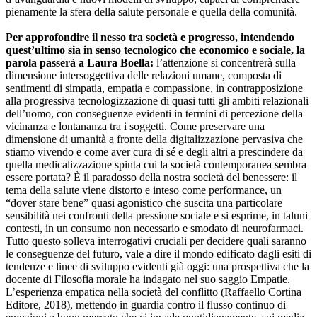
pienamente la sfera della salute personale e quella della comunità.
Per approfondire il nesso tra società e progresso, intendendo
quest’ultimo sia in senso tecnologico che economico e sociale, la
parola passerà a Laura Boella:
l’attenzione si concentrerà sulla
dimensione intersoggettiva delle relazioni umane, composta di
sentimenti di simpatia, empatia e compassione, in contrapposizione
alla progressiva tecnologizzazione di quasi tutti gli ambiti relazionali
dell’uomo, con conseguenze evidenti in termini di percezione della
vicinanza e lontananza tra i soggetti. Come preservare una
dimensione di umanità a fronte della digitalizzazione pervasiva che
stiamo vivendo e come aver cura di sé e degli altri a prescindere da
quella medicalizzazione spinta cui la società contemporanea sembra
essere portata? È il paradosso della nostra società del benessere: il
tema della salute viene distorto e inteso come performance, un
“dover stare bene” quasi agonistico che suscita una particolare
sensibilità nei confronti della pressione sociale e si esprime, in taluni
contesti, in un consumo non necessario e smodato di neurofarmaci.
Tutto questo solleva interrogativi cruciali per decidere quali saranno
le conseguenze del futuro, vale a dire il mondo edificato dagli esiti di
tendenze e linee di sviluppo evidenti già oggi: una prospettiva che la
docente di Filosofia morale ha indagato nel suo saggio Empatie.
L’esperienza empatica nella società del conflitto (Raffaello Cortina
Editore, 2018), mettendo in guardia contro il flusso continuo di