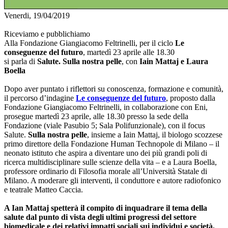
Venerdi, 19/04/2019
Riceviamo e pubblichiamo
Alla Fondazione Giangiacomo Feltrinelli, per il ciclo
Le
conseguenze del futuro
, martedì 23 aprile alle 18.30
si parla di
Salute. Sulla nostra pelle
, con
Iain Mattaj e Laura
Boella
Dopo aver puntato i riflettori su conoscenza, formazione e comunità,
il percorso d’indagine
Le conseguenze del futuro
, proposto dalla
Fondazione Giangiacomo Feltrinelli, in collaborazione con Eni,
prosegue martedì 23 aprile, alle 18.30 presso la sede della
Fondazione (viale Pasubio 5; Sala Polifunzionale), con il focus
Salute.
Sulla nostra pelle
, insieme a Iain Mattaj, il biologo scozzese
primo direttore della Fondazione Human Technopole di Milano – il
neonato istituto che aspira a diventare uno dei più grandi poli di
ricerca multidisciplinare sulle scienze della vita – e a Laura Boella,
professore ordinario di Filosofia morale all’Università Statale di
Milano. A moderare gli interventi, il conduttore e autore radiofonico
e teatrale Matteo Caccia.
A Ian Mattaj spetterà il compito di inquadrare il tema della
salute dal punto di vista degli ultimi progressi del settore
biomedicale e dei relativi impatti sociali sui individui e società,