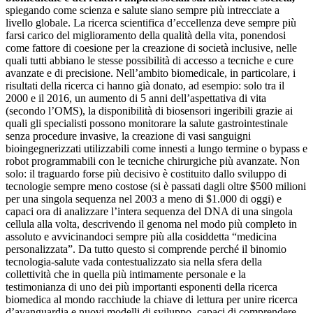
spiegando come scienza e salute siano sempre più intrecciate a
livello globale. La ricerca scientifica d’eccellenza deve sempre più
farsi carico del miglioramento della qualità della vita, ponendosi
come fattore di coesione per la creazione di società inclusive, nelle
quali tutti abbiano le stesse possibilità di accesso a tecniche e cure
avanzate e di precisione. Nell’ambito biomedicale, in particolare, i
risultati della ricerca ci hanno già donato, ad esempio: solo tra il
2000 e il 2016, un aumento di 5 anni dell’aspettativa di vita
(secondo l’OMS), la disponibilità di biosensori ingeribili grazie ai
quali gli specialisti possono monitorare la salute gastrointestinale
senza procedure invasive, la creazione di vasi sanguigni
bioingegnerizzati utilizzabili come innesti a lungo termine o bypass e
robot programmabili con le tecniche chirurgiche più avanzate. Non
solo: il traguardo forse più decisivo è costituito dallo sviluppo di
tecnologie sempre meno costose (si è passati dagli oltre $500 milioni
per una singola sequenza nel 2003 a meno di $1.000 di oggi) e
capaci ora di analizzare l’intera sequenza del DNA di una singola
cellula alla volta, descrivendo il genoma nel modo più completo in
assoluto e avvicinandoci sempre più alla cosiddetta “medicina
personalizzata”. Da tutto questo si comprende perché il binomio
tecnologia-salute vada contestualizzato sia nella sfera della
collettività che in quella più intimamente personale e la
testimonianza di uno dei più importanti esponenti della ricerca
biomedica al mondo racchiude la chiave di lettura per unire ricerca
d’avanguardia e nuovi modelli di sviluppo, capaci di comprendere