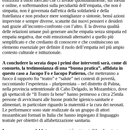
emozioni a buon mercato che ci invade quotidianamente, sui media
e online, e soffermandosi sulla peculiarità dell’empatia, che non è
simpatia, non è governata dall'etica della solidarietà e della
fratellanza e non produce mere somiglianze o sintonie, bensì azioni
impreviste e sempre diverse, scaturite dai nuovi pensieri e desideri
nati grazie all’incontro-confronto con l’altro. E la diversa qualità
delle relazioni umane può generare anche empatia senza simpatia ed
empatia negativa, due esiti emozionali alternativi a quello più
semplificato e che crediamo di conoscere e che costituiscono un
elemento essenziale per definire il ruolo dell’empatia nel più ampio
contesto culturale e istituzionale.
A concludere la serata dopo i primi due interventi sarà, come di
consueto, la testimonianza di una “buona pratica”, affidata in
questo caso a Jacopo Fo e Iacopo Patierno,
che metteranno a
fuoco il rapporto fra “teatro” e “salute” nei contesti di povertà,
raccontando l’esperienza – pluripremiata – nel distretto di Palma,
nella provincia settentrionale di Cabo Delgado, in Mozambico, dove
gli spettacoli de “Il Teatro fa bene” hanno permesso a circa 25mila
persone di avvicinarsi alle buone pratiche igienico-sanitarie e
alimentari, in particolare riguardo la maternità e la cura dei neonati.
Le performance sono state realizzate da un gruppo di attori
mozambicani formati in Italia che hanno impiegato il linguaggio
teatrale per obiettivi di alfabetizzazione sanitaria.