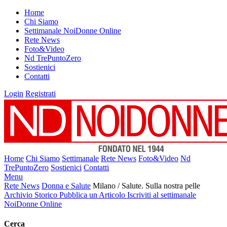
Home
Chi Siamo
Settimanale NoiDonne Online
Rete News
Foto&Video
Nd TrePuntoZero
Sostienici
Contatti
Login
Registrati
Home
Chi Siamo
Settimanale
Rete News
Foto&Video
Nd
TrePuntoZero
Sostienici
Contatti
Menu
Rete News
Donna e Salute
Milano / Salute. Sulla nostra pelle
Archivio Storico
Pubblica un Articolo
Iscriviti al settimanale
NoiDonne Online
Cerca