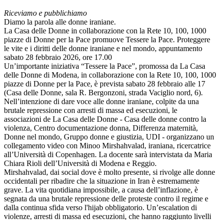
Riceviamo e pubblichiamo
Diamo la parola alle donne iraniane.
La Casa delle Donne in collaborazione con la Rete 10, 100, 1000
piazze di Donne per la Pace promuove Tessere la Pace. Proteggere
le vite e i diritti delle donne iraniane e nel mondo, appuntamento
sabato 28 febbraio 2026, ore 17.00
Un’importante iniziativa “Tessere la Pace”, promossa da La Casa
delle Donne di Modena, in collaborazione con la Rete 10, 100, 1000
piazze di Donne per la Pace, è prevista sabato 28 febbraio alle 17
(Casa delle Donne, sala R. Bergonzoni, strada Vaciglio nord, 6).
Nell’intenzione di dare voce alle donne iraniane, colpite da una
brutale repressione con arresti di massa ed esecuzioni, le
associazioni de La Casa delle Donne - Casa delle donne contro la
violenza, Centro documentazione donna, Differenza maternità,
Donne nel mondo, Gruppo donne e giustizia, UDI - organizzano un
collegamento video con Minoo Mirshahvalad, iraniana, ricercatrice
all’Università di Copenhagen. La docente sarà intervistata da Maria
Chiara Rioli dell’Università di Modena e Reggio.
Mirshahvalad, dai social dove è molto presente, si rivolge alle donne
occidentali per ribadire che la situazione in Iran è estremamente
grave. La vita quotidiana impossibile, a causa dell’inflazione, è
segnata da una brutale repressione delle proteste contro il regime e
dalla continua sfida verso l'hijab obbligatorio. Un’escalation di
violenze, arresti di massa ed esecuzioni, che hanno raggiunto livelli