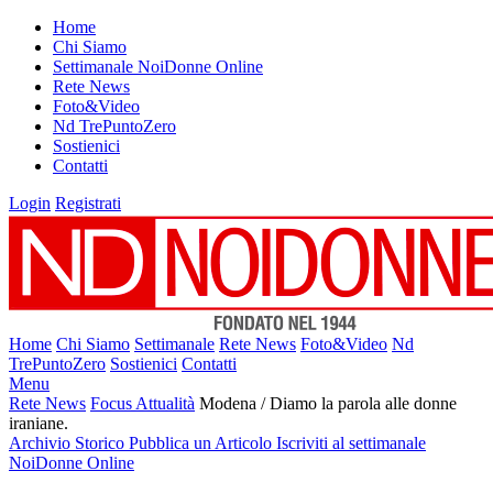
Home
Chi Siamo
Settimanale NoiDonne Online
Rete News
Foto&Video
Nd TrePuntoZero
Sostienici
Contatti
Login
Registrati
Home
Chi Siamo
Settimanale
Rete News
Foto&Video
Nd
TrePuntoZero
Sostienici
Contatti
Menu
Rete News
Focus Attualità
Modena / Diamo la parola alle donne
iraniane.
Archivio Storico
Pubblica un Articolo
Iscriviti al settimanale
NoiDonne Online