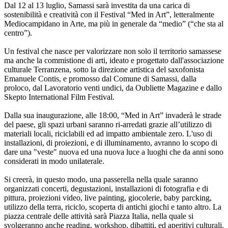
Dal 12 al 13 luglio, Samassi sarà investita da una carica di
sostenibilità e creatività con il Festival “Med in Art”, letteralmente
Mediocampidano in Arte, ma più in generale da “medio” (“che sta al
centro”).
Un festival che nasce per valorizzare non solo il territorio samassese
ma anche la commistione di arti, ideato e progettato dall'associazione
culturale Terranzena, sotto la direzione artistica del saxofonista
Emanuele Contis, e promosso dal Comune di Samassi, dalla
proloco, dal Lavoratorio venti undici, da Oubliette Magazine e dallo
Skepto International Film Festival.
Dalla sua inaugurazione, alle 18:00, “Med in Art” invaderà le strade
del paese, gli spazi urbani saranno ri-arredati grazie all’utilizzo di
materiali locali, riciclabili ed ad impatto ambientale zero. L'uso di
installazioni, di proiezioni, e di illuminamento, avranno lo scopo di
dare una "veste" nuova ed una nuova luce a luoghi che da anni sono
considerati in modo unilaterale.
Si creerà, in questo modo, una passerella nella quale saranno
organizzati concerti, degustazioni, installazioni di fotografia e di
pittura, proiezioni video, live painting, giocolerie, baby parcking,
utilizzo della terra, riciclo, scoperta di antichi giochi e tanto altro. La
piazza centrale delle attività sarà Piazza Italia, nella quale si
svolgeranno anche reading, workshop, dibattiti, ed aperitivi culturali.