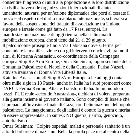
consentire l’ingresso di aiuti alla popolazione e la loro distribuzione
ai civili attraverso le organizzazioni internazionali di aiuto
umanitario; attivarsi per un’azione diplomatica che porti al cessate il
fuoco e al rispetto del diritto umanitario internazionale; schierarsi a
favore della sospensione del trattato di associazione tra Unione
europea e Israele come già fatto da 17 Paesi europei. La
manifestazione nazionale di oggi rientra nella settimana di
mobilitazione europea, che si tiene dal 21 al 29 giugno.
Il palco mobile prosegue fino a Via Labicana dove si ferma per
concludere la manifestazione con gli interventi conclusivi, tra molti
altri, di Katerina Anastasiou, co-coordinatrice della Campagna
europea Stop Re-Arm Europe, Omar Suleiman, rappresentante della
Comunità Palestinese di Napoli e della Campania, Parisa Nazari,
attivista iraniana di Donna Vita Libertà Italia.
Katerina Anastasiou, di Stop ReArm Europe -che ad oggi conta
oltre mille sigle in 18 Paesi-, anche in Italia ha i suoi promotori come
l’ARCI, Ferma Riarmo, Attac e Transform Italia. In un mondo a
pezzi, l’UE reale -secondo Anastasiou-, dichiara di volersi preparare
alla guerra insieme al governo italiano. Sono complici di Israele che
si prepara all’invasione finale di Gaza, con l’eliminazione del popolo
palestinese. La maggioranza degli italiani è contro la guerra e merita
di essere rappresentata. In sintesi: NO guerra, riarmo, genocidio,
autoritarismo.
Omar Suleiman: “Colpire ospedali, malati e personale sanitario è un
atto di barbarie e di nazismo. Bella la parola pace ma al centro della