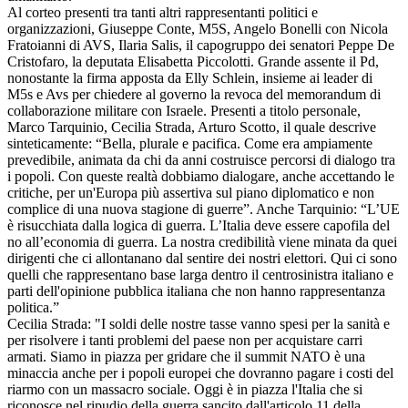
Al corteo presenti tra tanti altri rappresentanti politici e
organizzazioni, Giuseppe Conte, M5S, Angelo Bonelli con Nicola
Fratoianni di AVS, Ilaria Salis, il capogruppo dei senatori Peppe De
Cristofaro, la deputata Elisabetta Piccolotti. Grande assente il Pd,
nonostante la firma apposta da Elly Schlein, insieme ai leader di
M5s e Avs per chiedere al governo la revoca del memorandum di
collaborazione militare con Israele. Presenti a titolo personale,
Marco Tarquinio, Cecilia Strada, Arturo Scotto, il quale descrive
sinteticamente: “Bella, plurale e pacifica. Come era ampiamente
prevedibile, animata da chi da anni costruisce percorsi di dialogo tra
i popoli. Con queste realtà dobbiamo dialogare, anche accettando le
critiche, per un'Europa più assertiva sul piano diplomatico e non
complice di una nuova stagione di guerre”. Anche Tarquinio: “L’UE
è risucchiata dalla logica di guerra. L’Italia deve essere capofila del
no all’economia di guerra. La nostra credibilità viene minata da quei
dirigenti che ci allontanano dal sentire dei nostri elettori. Qui ci sono
quelli che rappresentano base larga dentro il centrosinistra italiano e
parti dell'opinione pubblica italiana che non hanno rappresentanza
politica.”
Cecilia Strada: "I soldi delle nostre tasse vanno spesi per la sanità e
per risolvere i tanti problemi del paese non per acquistare carri
armati. Siamo in piazza per gridare che il summit NATO è una
minaccia anche per i popoli europei che dovranno pagare i costi del
riarmo con un massacro sociale. Oggi è in piazza l'Italia che si
riconosce nel ripudio della guerra sancito dall'articolo 11 della