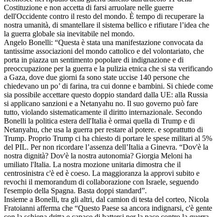
Costituzione e non accetta di farsi arruolare nelle guerre
dell'Occidente contro il resto del mondo. È tempo di recuperare la
nostra umanità, di smantellare il sistema bellico e rifiutare l’idea che
la guerra globale sia inevitabile nel mondo.
Angelo Bonelli: “Questa è stata una manifestazione convocata da
tantissime associazioni del mondo cattolico e del volontariato, che
porta in piazza un sentimento popolare di indignazione e di
preoccupazione per la guerra e la pulizia etnica che si sta verificando
a Gaza, dove due giorni fa sono state uccise 140 persone che
chiedevano un po’ di farina, tra cui donne e bambini. Si chiede come
sia possibile accettare questo doppio standard dalla UE: alla Russia
si applicano sanzioni e a Netanyahu no. Il suo governo può fare
tutto, violando sistematicamente il diritto internazionale. Secondo
Bonelli la politica estera dell'Italia è ormai quella di Trump e di
Netanyahu, che usa la guerra per restare al potere. e soprattutto di
Trump. Proprio Trump ci ha chiesto di portare le spese militari al 5%
del PIL. Per non ricordare l’assenza dell’Italia a Ginevra. “Dov'è la
nostra dignità? Dov'è la nostra autonomia? Giorgia Meloni ha
umiliato l'Italia. La nostra mozione unitaria dimostra che il
centrosinistra c'è ed è coeso. La maggioranza la approvi subito e
revochi il memorandum di collaborazione con Israele, seguendo
l'esempio della Spagna. Basta doppi standard”.
Insieme a Bonelli, tra gli altri, dal camion di testa del corteo, Nicola
Fratoianni afferma che “Questo Paese sa ancora indignarsi, c'è gente
con la schiena dritta e capace di battersi per la pace contro la guerra.