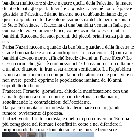
bandiera multicolore si deve mettere quella della Palestina, la madre
di tutte le battaglie per la libertà e la giustizia, perché non c’è pace e
giustizia in Palestina. Stiamo insieme non ci abbandoniamo dopo
questo appuntamento. Le colonie vanno smantellate per ripristinare
lo Stato Palestinese”. Racconta di una bambina venuta in Italia per
curarsi e lei era veramente felice, come dovrebbero essere tutti i
bambini. Racconta dei suoi parenti, dei piccoli orfani senza più una
casa.
Parisa Nazari racconta quando da bambina guardava dalla finestra le
strade bombardate e ancora purtroppo sta riaccadendo: “Quanti altri
bambini devono morire affinché Israele diventi un Paese libero? Lo
stesso errore che già si è commesso nel ’79 passando da un dittatore
a un altro dittatore, in Iran si sta ancora verificando. La Repubblica
islamica è un cancro, ma non per la bomba atomica che può avere o
non avere, perché opprime la popolazione iraniana da 46 anni,
soprattutto le donne”.
Francesca Fornario, giornalista, chiude la manifestazione con una
satira tragicomica su una immaginaria telefonata della madre,
sottolineando le contraddizioni dell’occidente.
Dal palco si invitano i manifestanti a terminare con un grande
rumore, ovviamente di protesta.
L’obiettivo del fronte pacifista, è quello di promuovere un’Europa
più coraggiosa nel fermare i conflitti in corso e nel difendere il
proprio modello sociale fondato su uguaglianza e benessere.