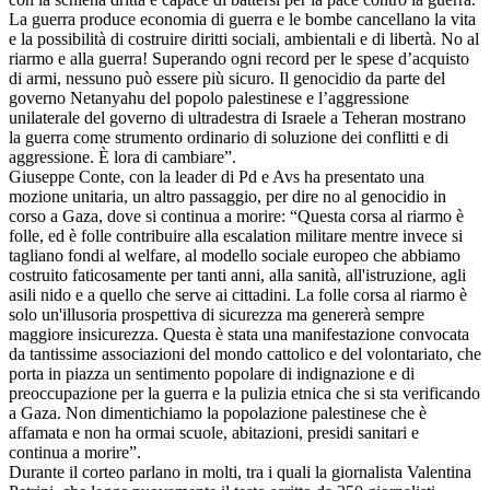
La guerra produce economia di guerra e le bombe cancellano la vita
e la possibilità di costruire diritti sociali, ambientali e di libertà. No al
riarmo e alla guerra! Superando ogni record per le spese d’acquisto
di armi, nessuno può essere più sicuro. Il genocidio da parte del
governo Netanyahu del popolo palestinese e l’aggressione
unilaterale del governo di ultradestra di Israele a Teheran mostrano
la guerra come strumento ordinario di soluzione dei conflitti e di
aggressione. È lora di cambiare”.
Giuseppe Conte, con la leader di Pd e Avs ha presentato una
mozione unitaria, un altro passaggio, per dire no al genocidio in
corso a Gaza, dove si continua a morire: “Questa corsa al riarmo è
folle, ed è folle contribuire alla escalation militare mentre invece si
tagliano fondi al welfare, al modello sociale europeo che abbiamo
costruito faticosamente per tanti anni, alla sanità, all'istruzione, agli
asili nido e a quello che serve ai cittadini. La folle corsa al riarmo è
solo un'illusoria prospettiva di sicurezza ma genererà sempre
maggiore insicurezza. Questa è stata una manifestazione convocata
da tantissime associazioni del mondo cattolico e del volontariato, che
porta in piazza un sentimento popolare di indignazione e di
preoccupazione per la guerra e la pulizia etnica che si sta verificando
a Gaza. Non dimentichiamo la popolazione palestinese che è
affamata e non ha ormai scuole, abitazioni, presidi sanitari e
continua a morire”.
Durante il corteo parlano in molti, tra i quali la giornalista Valentina