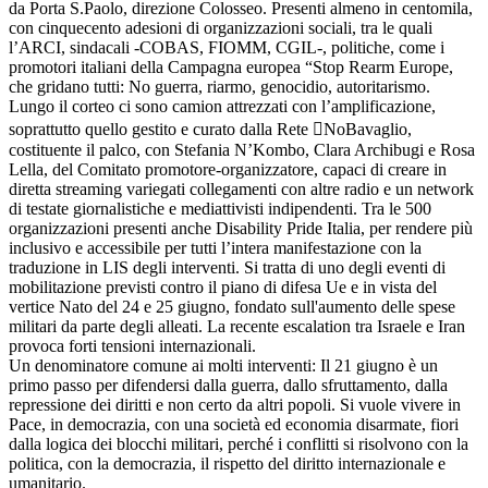
da Porta S.Paolo, direzione Colosseo. Presenti almeno in centomila,
con cinquecento adesioni di organizzazioni sociali, tra le quali
l’ARCI, sindacali -COBAS, FIOMM, CGIL-, politiche, come i
promotori italiani della Campagna europea “Stop Rearm Europe,
che gridano tutti: No guerra, riarmo, genocidio, autoritarismo.
Lungo il corteo ci sono camion attrezzati con l’amplificazione,
soprattutto quello gestito e curato dalla Rete NoBavaglio,
costituente il palco, con Stefania N’Kombo, Clara Archibugi e Rosa
Lella, del Comitato promotore-organizzatore, capaci di creare in
diretta streaming variegati collegamenti con altre radio e un network
di testate giornalistiche e mediattivisti indipendenti. Tra le 500
organizzazioni presenti anche Disability Pride Italia, per rendere più
inclusivo e accessibile per tutti l’intera manifestazione con la
traduzione in LIS degli interventi. Si tratta di uno degli eventi di
mobilitazione previsti contro il piano di difesa Ue e in vista del
vertice Nato del 24 e 25 giugno, fondato sull'aumento delle spese
militari da parte degli alleati. La recente escalation tra Israele e Iran
provoca forti tensioni internazionali.
Un denominatore comune ai molti interventi: Il 21 giugno è un
primo passo per difendersi dalla guerra, dallo sfruttamento, dalla
repressione dei diritti e non certo da altri popoli. Si vuole vivere in
Pace, in democrazia, con una società ed economia disarmate, fiori
dalla logica dei blocchi militari, perché i conflitti si risolvono con la
politica, con la democrazia, il rispetto del diritto internazionale e
umanitario.