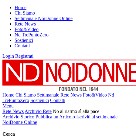
Home
Chi Siamo
Settimanale NoiDonne Online
Rete News
Foto&Video
Nd TrePuntoZero
Sostienici
Contatti
Login
Registrati
Home
Chi Siamo
Settimanale
Rete News
Foto&Video
Nd
TrePuntoZero
Sostienici
Contatti
Menu
Rete News
Archivio Rete
No al riarmo sì alla pace
Archivio Storico
Pubblica un Articolo
Iscriviti al settimanale
NoiDonne Online
Cerca