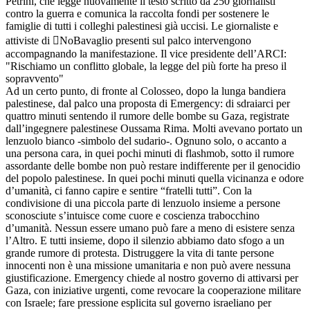
Petrini, che legge nuovamente il testo scritto da 250 giornalisti
contro la guerra e comunica la raccolta fondi per sostenere le
famiglie di tutti i colleghi palestinesi già uccisi. Le giornaliste e
attiviste di NoBavaglio presenti sul palco intervengono
accompagnando la manifestazione. Il vice presidente dell’ARCI:
"Rischiamo un conflitto globale, la legge del più forte ha preso il
sopravvento"
Ad un certo punto, di fronte al Colosseo, dopo la lunga bandiera
palestinese, dal palco una proposta di Emergency: di sdraiarci per
quattro minuti sentendo il rumore delle bombe su Gaza, registrate
dall’ingegnere palestinese Oussama Rima. Molti avevano portato un
lenzuolo bianco -simbolo del sudario-. Ognuno solo, o accanto a
una persona cara, in quei pochi minuti di flashmob, sotto il rumore
assordante delle bombe non può restare indifferente per il genocidio
del popolo palestinese. In quei pochi minuti quella vicinanza e odore
d’umanità, ci fanno capire e sentire “fratelli tutti”. Con la
condivisione di una piccola parte di lenzuolo insieme a persone
sconosciute s’intuisce come cuore e coscienza trabocchino
d’umanità. Nessun essere umano può fare a meno di esistere senza
l’Altro. E tutti insieme, dopo il silenzio abbiamo dato sfogo a un
grande rumore di protesta. Distruggere la vita di tante persone
innocenti non è una missione umanitaria e non può avere nessuna
giustificazione. Emergency chiede al nostro governo di attivarsi per
Gaza, con iniziative urgenti, come revocare la cooperazione militare
con Israele; fare pressione esplicita sul governo israeliano per