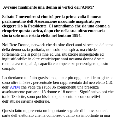
Avremo finalmente una donna ai vertici dell’ANM?
Sabato 7 novembre si riunirà per la prima volta il nuovo
parlamentino dell’Associazione nazionale magistrati per
eleggere il o la Presidente. Ci attendiamo che sia una donna a
ricoprire questa carica, dopo che nella sua ultracentenaria
storia solo una è stata eletta nel lontano 1994.
Noi Rete Donne, network che da oltre dieci anni si occupa del tema
della democrazia paritaria, non solo lo auspica, ma chiede
fortemente che si ponga fine ad una situazione inspiegabile ed
ingiustificabile: in oltre venticinque anni nessuna donna è stata
ritenuta avere qualità, capacità e competenze per svolgere questo
compito.
Lo riteniamo un fatto gravissimo, ancor più oggi in cui le magistrate
sono oltre il 53% , percentuale ben rappresentata dal neo eletto CdC
dell’
ANM
che vede tra i suoi 36 componenti una presenza
assolutamente paritaria: 18 donne e 18 uomini. Significativo poi che
tra le 18 elette, sono pochissime quelle entrate con correttivi
dell’attuale sistema elettorale.
Questo fatto rappresenta un importante segnale di innovazione da
parte dell’elettorato che ha compreso quanto sia importante in una