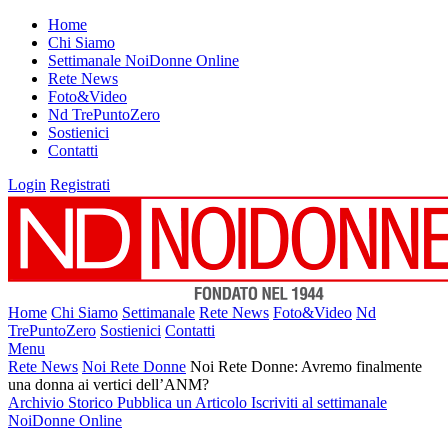
Home
Chi Siamo
Settimanale NoiDonne Online
Rete News
Foto&Video
Nd TrePuntoZero
Sostienici
Contatti
Login
Registrati
Home
Chi Siamo
Settimanale
Rete News
Foto&Video
Nd
TrePuntoZero
Sostienici
Contatti
Menu
Rete News
Noi Rete Donne
Noi Rete Donne: Avremo finalmente
una donna ai vertici dell’ANM?
Archivio Storico
Pubblica un Articolo
Iscriviti al settimanale
NoiDonne Online