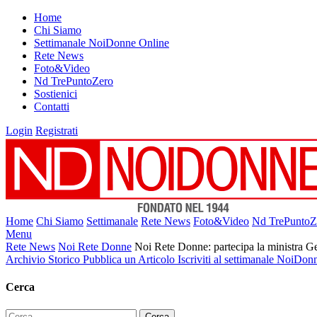
Home
Chi Siamo
Settimanale NoiDonne Online
Rete News
Foto&Video
Nd TrePuntoZero
Sostienici
Contatti
Login
Registrati
Home
Chi Siamo
Settimanale
Rete News
Foto&Video
Nd TrePuntoZ
Menu
Rete News
Noi Rete Donne
Noi Rete Donne: partecipa la ministra Gel
Archivio Storico
Pubblica un Articolo
Iscriviti al settimanale NoiDon
Cerca