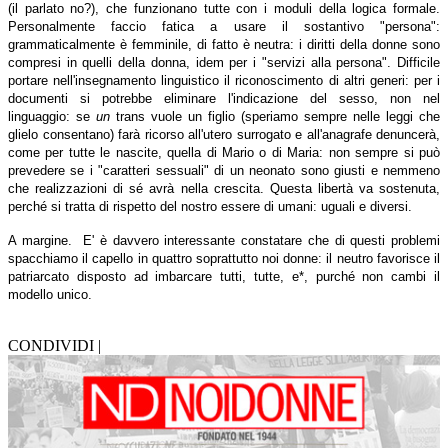
(il parlato no?), che funzionano tutte con i moduli della logica formale.
Personalmente faccio fatica a usare il sostantivo "persona":
grammaticalmente è femminile, di fatto è neutra: i diritti della donne sono
compresi in quelli della donna, idem per i "servizi alla persona". Difficile
portare nell'insegnamento linguistico il riconoscimento di altri generi: per i
documenti si potrebbe eliminare l'indicazione del sesso, non nel
linguaggio: se
un
trans vuole un figlio (speriamo sempre nelle leggi che
glielo consentano) farà ricorso all'utero surrogato e all'anagrafe denuncerà,
come per tutte le nascite, quella di Mario o di Maria: non sempre si può
prevedere se i "caratteri sessuali" di un neonato sono giusti e nemmeno
che realizzazioni di sé avrà nella crescita. Questa libertà va sostenuta,
perché si tratta di rispetto del nostro essere di umani: uguali e diversi.
A margine. E' è davvero interessante constatare che di questi problemi
spacchiamo il capello in quattro soprattutto noi donne: il neutro favorisce il
patriarcato disposto ad imbarcare tutti, tutte, e*, purché non cambi il
modello unico.
CONDIVIDI |