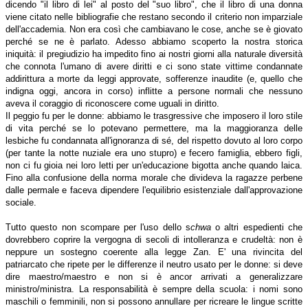
dicendo "il libro di lei" al posto del "suo libro", che il libro di una donna
viene citato nelle bibliografie che restano secondo il criterio non imparziale
dell'accademia. Non era così che cambiavano le cose, anche se è giovato
perché se ne è parlato. Adesso abbiamo scoperto la nostra storica
iniquità: il pregiudizio ha impedito fino ai nostri giorni alla naturale diversità
che connota l'umano di avere diritti e ci sono state vittime condannate
addirittura a morte da leggi approvate, sofferenze inaudite (e, quello che
indigna oggi, ancora in corso) inflitte a persone normali che nessuno
aveva il coraggio di riconoscere come uguali in diritto.
Il peggio fu per le donne: abbiamo le trasgressive che imposero il loro stile
di vita perché se lo potevano permettere, ma la maggioranza delle
lesbiche fu condannata all'ignoranza di sé, del rispetto dovuto al loro corpo
(per tante la notte nuziale era uno stupro) e fecero famiglia, ebbero figli,
non ci fu gioia nei loro letti per un'educazione bigotta anche quando laica.
Fino alla confusione della norma morale che divideva la ragazze perbene
dalle permale e faceva dipendere l'equilibrio esistenziale dall'approvazione
sociale.
Tutto questo non scompare per l'uso dello s
chwa
o altri espedienti che
dovrebbero coprire la vergogna di secoli di intolleranza e crudeltà: non è
neppure un sostegno coerente alla legge Zan. E' una rivincita del
patriarcato che ripete per le differenze il neutro usato per le donne: si deve
dire maestro/maestro e non si è ancor arrivati a generalizzare
ministro/ministra. La responsabilità è sempre della scuola: i nomi sono
maschili o femminili, non si possono annullare per ricreare le lingue scritte