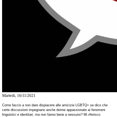
Martedi, 16/11/2021
Come faccio a non dare dispiacere alle amicizie LGBTQ+ se dico che
certe discussioni impegnano anche donne appassionate ai fenomeni
linguistici e identitari, ma non fanno bene a nessuno? Mi riferisco