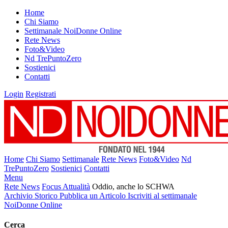
Home
Chi Siamo
Settimanale NoiDonne Online
Rete News
Foto&Video
Nd TrePuntoZero
Sostienici
Contatti
Login
Registrati
Home
Chi Siamo
Settimanale
Rete News
Foto&Video
Nd
TrePuntoZero
Sostienici
Contatti
Menu
Rete News
Focus Attualità
Oddio, anche lo SCHWA
Archivio Storico
Pubblica un Articolo
Iscriviti al settimanale
NoiDonne Online
Cerca