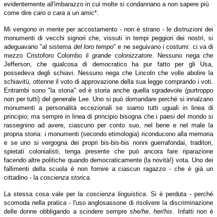
evidentemente all'imbarazzo in cui molte si condannano a non sapere più
come dire
caro
o
cara
a un amic*.
Mi vengono in mente per accostamento - non è strano - le distruzioni dei
monumenti di vecchi signori che, vissuti in tempi peggiori dei nostri, si
adeguavano "al sistema
del loro tempo
" e ne seguivano i costumi: ci va di
mezzo Cristoforo Colombo il
grande colonizzatore
. Nessuno nega che
Jefferson, che qualcosa di democratico ha pur fatto per gli Usa,
possedeva degli schiavi. Nessuno nega che Lincoln che volle abolire la
schiavitù, ottenne il voto di approvazione della sua legge comprando i voti.
Entrambi sono "la storia" ed è storia anche quella sgradevole (purtroppo
non per tutti) del generale Lee. Uno si può domandare perché si innalzano
monumenti a personalità eccezionali se siamo tutti uguali in linea di
principio; ma sempre in linea di principio bisogna che i paesi del mondo si
rassegnino ad avere, ciascuno per conto suo, nel bene e nel male la
propria storia: i monumenti (secondo etimologia) riconducono alla memoria
e se uno si vergogna dei propri bis-bis-bis nonni guerrafondai, traditori,
spietati colonialisti, tenga presente che può ancora fare riparazione
facendo altre politiche quando democraticamente (la novità!) vota. Uno dei
fallimenti della scuola è non fornire a ciascun ragazzo - che è già un
cittadino - la
coscienza storica
.
La stessa cosa vale per la
coscienza linguistica
. Si è perduta - perché
scomoda nella pratica - l'uso anglosassone di risolvere la discriminazione
delle donne obbligando a scindere sempre
she/he
,
her/his
. Infatti non è