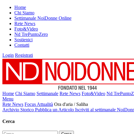
Home
Chi Siamo
Settimanale NoiDonne Online
Rete News
Foto&Video
Nd TrePuntoZero
Sostienici
Contatti
Login
Registrati
Home
Chi Siamo
Settimanale
Rete News
Foto&Video
Nd TrePuntoZ
Menu
Rete News
Focus Attualità
Ora d'aria / Saliha
Archivio Storico
Pubblica un Articolo
Iscriviti al settimanale NoiDon
Cerca