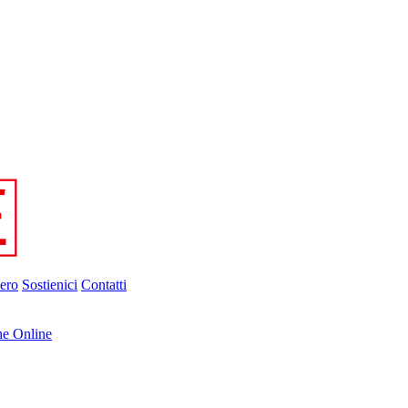
ero
Sostienici
Contatti
ne Online