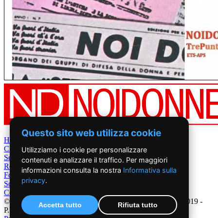
Questo sito web utilizza cookie
Home
Chi Siamo
Utilizziamo i cookie per personalizzare
Settimanale
contenuti e analizzare il traffico. Per maggiori
Rete News
informazioni consulta la nostra
Informativa sulla
Foto&Video
privacy
.
Sostienici
Contatti
©2019 - NoiDonne - Iscrizione ROC n.33421 del 23 /09/ 2019 -
Accetta tutto
Rifiuta tutto
P.IVA 00878931005