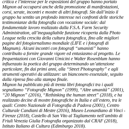
critica e l’interesse per le esposizioni del gruppo hanno portato
Mignon ad occuparsi anche della promozione di manifestazioni,
corsi, serate, incontri e mostre di altri fotografi. Sin dall’inizio il
gruppo ha sentito un profondo interesse nei confronti delle storiche
testimonianze della fotografia con vocazione sociale: dal
fondamentale lavoro realizzato dalla F.S.A. Farm Security
Administration, all’ineguagliabile funzione ricoperta dalla Photo
League nella crescita della cultura fotografica, fino alle migliori
pagine del fotogiornalismo mondiale (LIFE e i fotografi di
Magnum). Alcuni incontri con fotografi “umanisti” hanno
contribuito a fornire grande vigore ed entusiasmo al progetto. Le
frequentazioni con Giovanni Umicini e Walter Rosenblum hanno
influenzato la poetica del gruppo determinando un’attenzione
particolare, fin dai primi anni, alla “Street Photography” e agli
strumenti operativi da utilizzare: un bianconero essenziale, seguito
dalla ripresa fino alla stampa finale.
Mignon ha pubblicato più di trenta libri fotografici tra i quali
segnaliamo “Fotografie Mignon” (1999), “Altre umanità” (2001),
“20 Mignon” (2016), “Rethinking the human street” (2018), e ha
realizzato decine di mostre fotografiche in Italia e all’estero, tra le
quali: Centro Nazionale di Fotografia di Padova (2001), Centro
Culturale Candiani di Mestre (2016), Museo Leonardiano di Vinci -
Firenze (2018), Castello di San Vito al Tagliamento nell’ambito di
Friuli Venezia Giulia Fotografia organizzato dal CRAF (2018),
Istituto Italiano di Cultura (Edimburgo 2018).