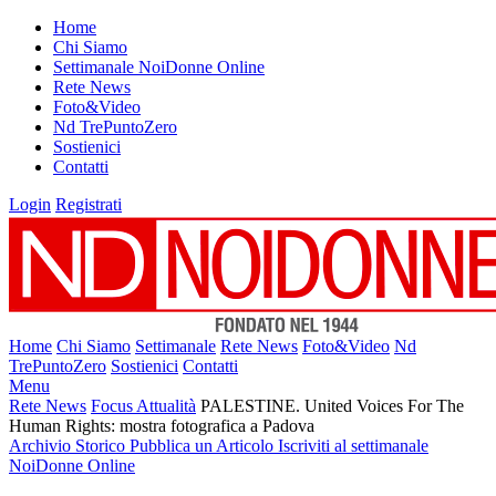
Home
Chi Siamo
Settimanale NoiDonne Online
Rete News
Foto&Video
Nd TrePuntoZero
Sostienici
Contatti
Login
Registrati
Home
Chi Siamo
Settimanale
Rete News
Foto&Video
Nd
TrePuntoZero
Sostienici
Contatti
Menu
Rete News
Focus Attualità
PALESTINE. United Voices For The
Human Rights: mostra fotografica a Padova
Archivio Storico
Pubblica un Articolo
Iscriviti al settimanale
NoiDonne Online