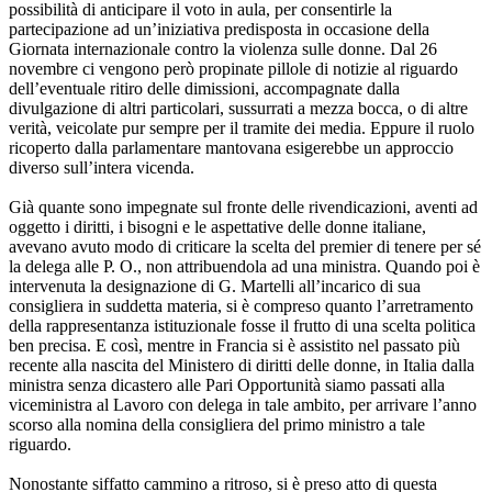
possibilità di anticipare il voto in aula, per consentirle la
partecipazione ad un’iniziativa predisposta in occasione della
Giornata internazionale contro la violenza sulle donne. Dal 26
novembre ci vengono però propinate pillole di notizie al riguardo
dell’eventuale ritiro delle dimissioni, accompagnate dalla
divulgazione di altri particolari, sussurrati a mezza bocca, o di altre
verità, veicolate pur sempre per il tramite dei media. Eppure il ruolo
ricoperto dalla parlamentare mantovana esigerebbe un approccio
diverso sull’intera vicenda.
Già quante sono impegnate sul fronte delle rivendicazioni, aventi ad
oggetto i diritti, i bisogni e le aspettative delle donne italiane,
avevano avuto modo di criticare la scelta del premier di tenere per sé
la delega alle P. O., non attribuendola ad una ministra. Quando poi è
intervenuta la designazione di G. Martelli all’incarico di sua
consigliera in suddetta materia, si è compreso quanto l’arretramento
della rappresentanza istituzionale fosse il frutto di una scelta politica
ben precisa. E così, mentre in Francia si è assistito nel passato più
recente alla nascita del Ministero di diritti delle donne, in Italia dalla
ministra senza dicastero alle Pari Opportunità siamo passati alla
viceministra al Lavoro con delega in tale ambito, per arrivare l’anno
scorso alla nomina della consigliera del primo ministro a tale
riguardo.
Nonostante siffatto cammino a ritroso, si è preso atto di questa