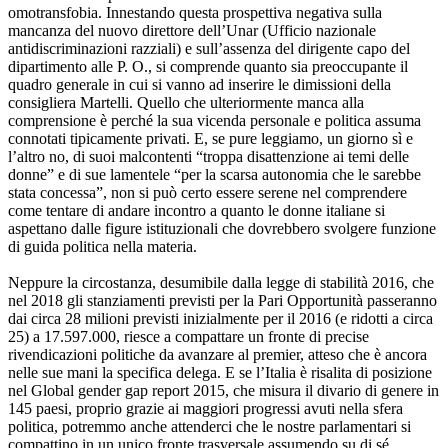
omotransfobia. Innestando questa prospettiva negativa sulla
mancanza del nuovo direttore dell’Unar (Ufficio nazionale
antidiscriminazioni razziali) e sull’assenza del dirigente capo del
dipartimento alle P. O., si comprende quanto sia preoccupante il
quadro generale in cui si vanno ad inserire le dimissioni della
consigliera Martelli. Quello che ulteriormente manca alla
comprensione è perché la sua vicenda personale e politica assuma
connotati tipicamente privati. E, se pure leggiamo, un giorno sì e
l’altro no, di suoi malcontenti “troppa disattenzione ai temi delle
donne” e di sue lamentele “per la scarsa autonomia che le sarebbe
stata concessa”, non si può certo essere serene nel comprendere
come tentare di andare incontro a quanto le donne italiane si
aspettano dalle figure istituzionali che dovrebbero svolgere funzione
di guida politica nella materia.
Neppure la circostanza, desumibile dalla legge di stabilità 2016, che
nel 2018 gli stanziamenti previsti per la Pari Opportunità passeranno
dai circa 28 milioni previsti inizialmente per il 2016 (e ridotti a circa
25) a 17.597.000, riesce a compattare un fronte di precise
rivendicazioni politiche da avanzare al premier, atteso che è ancora
nelle sue mani la specifica delega. E se l’Italia è risalita di posizione
nel Global gender gap report 2015, che misura il divario di genere in
145 paesi, proprio grazie ai maggiori progressi avuti nella sfera
politica, potremmo anche attenderci che le nostre parlamentari si
compattino in un unico fronte trasversale assumendo su di sé