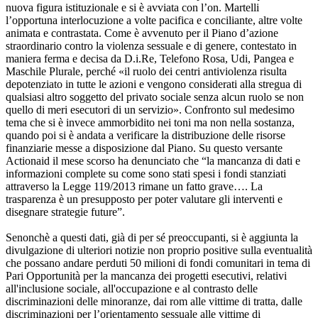
nuova figura istituzionale e si è avviata con l’on. Martelli
l’opportuna interlocuzione a volte pacifica e conciliante, altre volte
animata e contrastata. Come è avvenuto per il Piano d’azione
straordinario contro la violenza sessuale e di genere, contestato in
maniera ferma e decisa da D.i.Re, Telefono Rosa, Udi, Pangea e
Maschile Plurale, perché «il ruolo dei centri antiviolenza risulta
depotenziato in tutte le azioni e vengono considerati alla stregua di
qualsiasi altro soggetto del privato sociale senza alcun ruolo se non
quello di meri esecutori di un servizio». Confronto sul medesimo
tema che si è invece ammorbidito nei toni ma non nella sostanza,
quando poi si è andata a verificare la distribuzione delle risorse
finanziarie messe a disposizione dal Piano. Su questo versante
Actionaid il mese scorso ha denunciato che “la mancanza di dati e
informazioni complete su come sono stati spesi i fondi stanziati
attraverso la Legge 119/2013 rimane un fatto grave…. La
trasparenza è un presupposto per poter valutare gli interventi e
disegnare strategie future”.
Senonchè a questi dati, già di per sé preoccupanti, si è aggiunta la
divulgazione di ulteriori notizie non proprio positive sulla eventualità
che possano andare perduti 50 milioni di fondi comunitari in tema di
Pari Opportunità per la mancanza dei progetti esecutivi, relativi
all'inclusione sociale, all'occupazione e al contrasto delle
discriminazioni delle minoranze, dai rom alle vittime di tratta, dalle
discriminazioni per l’orientamento sessuale alle vittime di