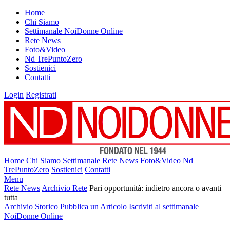
Home
Chi Siamo
Settimanale NoiDonne Online
Rete News
Foto&Video
Nd TrePuntoZero
Sostienici
Contatti
Login
Registrati
Home
Chi Siamo
Settimanale
Rete News
Foto&Video
Nd
TrePuntoZero
Sostienici
Contatti
Menu
Rete News
Archivio Rete
Pari opportunità: indietro ancora o avanti
tutta
Archivio Storico
Pubblica un Articolo
Iscriviti al settimanale
NoiDonne Online