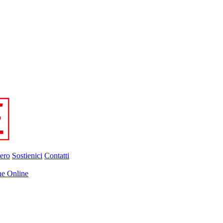
ero
Sostienici
Contatti
ne Online