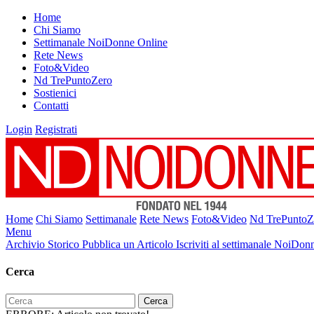
Home
Chi Siamo
Settimanale NoiDonne Online
Rete News
Foto&Video
Nd TrePuntoZero
Sostienici
Contatti
Login
Registrati
Home
Chi Siamo
Settimanale
Rete News
Foto&Video
Nd TrePuntoZ
Menu
Archivio Storico
Pubblica un Articolo
Iscriviti al settimanale NoiDon
Cerca