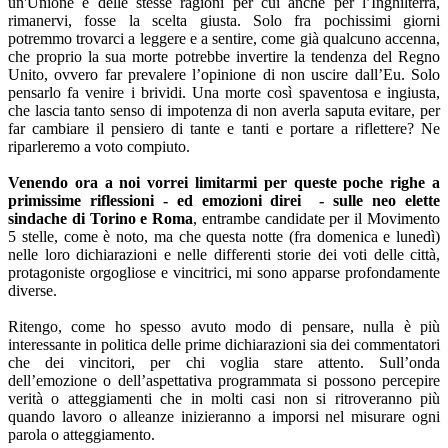
un'Unione e delle stesse ragioni per cui anche per l’Inghilterra,
rimanervi, fosse la scelta giusta. Solo fra pochissimi giorni
potremmo trovarci a leggere e a sentire, come già qualcuno accenna,
che proprio la sua morte potrebbe invertire la tendenza del Regno
Unito, ovvero far prevalere l’opinione di non uscire dall’Eu. Solo
pensarlo fa venire i brividi. Una morte così spaventosa e ingiusta,
che lascia tanto senso di impotenza di non averla saputa evitare, per
far cambiare il pensiero di tante e tanti e portare a riflettere? Ne
riparleremo a voto compiuto.
Venendo ora a noi vorrei limitarmi per queste poche righe a
primissime riflessioni - ed emozioni direi - sulle neo elette
sindache di Torino e Roma
, entrambe candidate per il Movimento
5 stelle, come è noto, ma che questa notte (fra domenica e lunedì)
nelle loro dichiarazioni e nelle differenti storie dei voti delle città,
protagoniste orgogliose e vincitrici, mi sono apparse profondamente
diverse.
Ritengo, come ho spesso avuto modo di pensare, nulla è più
interessante in politica delle prime dichiarazioni sia dei commentatori
che dei vincitori, per chi voglia stare attento. Sull’onda
dell’emozione o dell’aspettativa programmata si possono percepire
verità o atteggiamenti che in molti casi non si ritroveranno più
quando lavoro o alleanze inizieranno a imporsi nel misurare ogni
parola o atteggiamento.