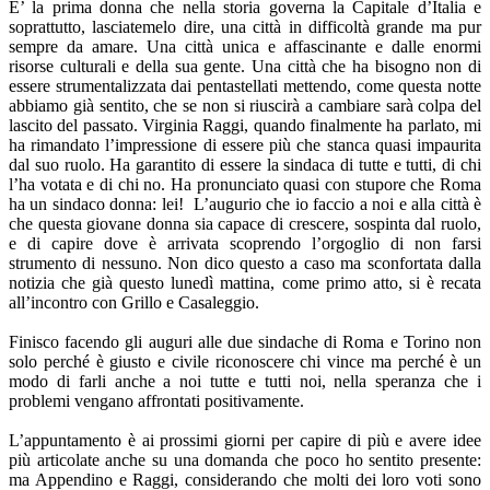
E’ la prima donna che nella storia governa la Capitale d’Italia e
soprattutto, lasciatemelo dire, una città in difficoltà grande ma pur
sempre da amare. Una città unica e affascinante e dalle enormi
risorse culturali e della sua gente. Una città che ha bisogno non di
essere strumentalizzata dai pentastellati mettendo, come questa notte
abbiamo già sentito, che se non si riuscirà a cambiare sarà colpa del
lascito del passato. Virginia Raggi, quando finalmente ha parlato, mi
ha rimandato l’impressione di essere più che stanca quasi impaurita
dal suo ruolo. Ha garantito di essere la sindaca di tutte e tutti, di chi
l’ha votata e di chi no. Ha pronunciato quasi con stupore che Roma
ha un sindaco donna: lei! L’augurio che io faccio a noi e alla città è
che questa giovane donna sia capace di crescere, sospinta dal ruolo,
e di capire dove è arrivata scoprendo l’orgoglio di non farsi
strumento di nessuno. Non dico questo a caso ma sconfortata dalla
notizia che già questo lunedì mattina, come primo atto, si è recata
all’incontro con Grillo e Casaleggio.
Finisco facendo gli auguri alle due sindache di Roma e Torino non
solo perché è giusto e civile riconoscere chi vince ma perché è un
modo di farli anche a noi tutte e tutti noi, nella speranza che i
problemi vengano affrontati positivamente.
L’appuntamento è ai prossimi giorni per capire di più e avere idee
più articolate anche su una domanda che poco ho sentito presente:
ma Appendino e Raggi, considerando che molti dei loro voti sono