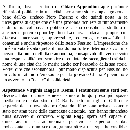
A Torino, dove la vittoria di
Chiara Appendino
apre profonde
riflessioni politiche in una città, per ammissione ampia, governata
bene dall’ex sindaco Piero Fassino e che quindi porta in sé
un'esigenza di capire che c’è una profonda richiesta di rinnovamento
e di rottura col passato politico e la sua consolidata struttura di
alleanze di potere seppur legittimo. La nuova sindaca ha proposto un
discorso interessante, apprezzabile, concreto, riconoscibile in
contenuti e anche rispettoso dello stesso Fassino. L’impressione che
mi è arrivata è stata quella di una donna forte e determinata con una
personalità molto definita e autonoma, consapevole di aver ricevuto
una responsabilità non semplice di cui intende raccogliere la sfida in
nome di una città che lo merita anche per l’orgoglio della sua storia.
Vorrei dire che ascoltandola, pur molto dispiaciuta per Fassino, ho
provato un attimo d’emozione per la giovane Chiara Appendino e
ho avvertito un ”tic tac” di solidarietà.
Aspettando Virginia Raggi a Roma, i sentimenti sono stati ben
diversi.
Intanto come temevo hanno a lungo preso più spazio
mediatico le dichiarazioni di Di Battista e le immagini di Grillo che
le parole della nuova sindaca. Quando alfine sono arrivate, come è
stato per gran parte della campagna elettorale, non hanno rimandato
nulla davvero di concreto. Virginia Raggi spero sarà capace di
dimostrarci una sua autonomia di pensiero - che per ora sembra
molto lontana - e un vero programma oltre a una squadra credibile.