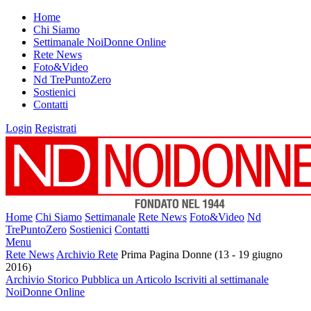
Home
Chi Siamo
Settimanale NoiDonne Online
Rete News
Foto&Video
Nd TrePuntoZero
Sostienici
Contatti
Login
Registrati
Home
Chi Siamo
Settimanale
Rete News
Foto&Video
Nd
TrePuntoZero
Sostienici
Contatti
Menu
Rete News
Archivio Rete
Prima Pagina Donne (13 - 19 giugno
2016)
Archivio Storico
Pubblica un Articolo
Iscriviti al settimanale
NoiDonne Online