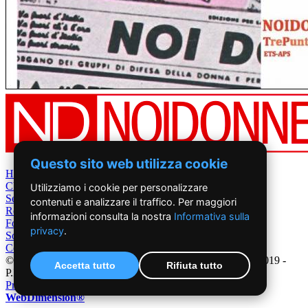
Questo sito web utilizza cookie
Home
Chi Siamo
Utilizziamo i cookie per personalizzare
Settimanale
contenuti e analizzare il traffico. Per maggiori
Rete News
informazioni consulta la nostra
Informativa sulla
Foto&Video
privacy
.
Sostienici
Contatti
©2019 - NoiDonne - Iscrizione ROC n.33421 del 23 /09/ 2019 -
Accetta tutto
Rifiuta tutto
P.IVA 00878931005
Privacy Policy
-
Cookie Policy
|
Creazione Siti Internet
WebDimension®