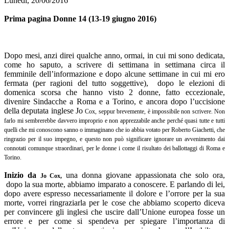
Lunedi, 20/06/2016
Prima pagina Donne 14 (13-19 giugno 2016)
Dopo mesi, anzi direi qualche anno, ormai, in cui mi sono dedicata,
come ho saputo, a scrivere di settimana in settimana circa il
femminile dell’informazione e dopo alcune settimane in cui mi ero
fermata (per ragioni del tutto soggettive), dopo le elezioni di
domenica scorsa che hanno visto 2 donne, fatto eccezionale,
divenire Sindacche a Roma e a Torino, e ancora dopo l’uccisione
della deputata inglese Jo
Cox, seppur brevemente, è impossibile non scrivere. Non
farlo mi sembrerebbe davvero improprio e non apprezzabile anche perché quasi tutte e tutti
quelli che mi conoscono sanno o immaginano che io abbia votato per Roberto Giachetti, che
ringrazio per il suo impegno, e questo non può significare ignorare un avvenimento dai
connotati comunque straordinari, per le donne i come il risultato dei ballottaggi di
Roma e
Torino.
Inizio da
una donna giovane appassionata che solo ora,
Jo
Cox,
dopo la sua morte, abbiamo imparato a conoscere. E parlando di lei,
dopo avere espresso necessariamente il dolore e l’orrore per la sua
morte, vorrei ringraziarla per le cose che abbiamo scoperto diceva
per convincere gli inglesi che uscire dall’Unione europea fosse un
errore e per come si spendeva per spiegare l’importanza di