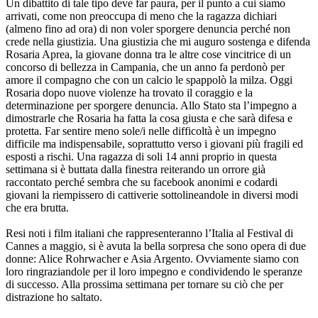
Un dibattito di tale tipo deve far paura, per il punto a cui siamo
arrivati, come non preoccupa di meno che la ragazza dichiari
(almeno fino ad ora) di non voler sporgere denuncia perché non
crede nella giustizia. Una giustizia che mi auguro sostenga e difenda
Rosaria Aprea, la giovane donna tra le altre cose vincitrice di un
concorso di bellezza in Campania, che un anno fa perdonò per
amore il compagno che con un calcio le spappolò la milza. Oggi
Rosaria dopo nuove violenze ha trovato il coraggio e la
determinazione per sporgere denuncia. Allo Stato sta l’impegno a
dimostrarle che Rosaria ha fatta la cosa giusta e che sarà difesa e
protetta. Far sentire meno sole/i nelle difficoltà è un impegno
difficile ma indispensabile, soprattutto verso i giovani più fragili ed
esposti a rischi. Una ragazza di soli 14 anni proprio in questa
settimana si è buttata dalla finestra reiterando un orrore già
raccontato perché sembra che su facebook anonimi e codardi
giovani la riempissero di cattiverie sottolineandole in diversi modi
che era brutta.
Resi noti i film italiani che rappresenteranno l’Italia al Festival di
Cannes a maggio, si è avuta la bella sorpresa che sono opera di due
donne: Alice Rohrwacher e Asia Argento. Ovviamente siamo con
loro ringraziandole per il loro impegno e condividendo le speranze
di successo. Alla prossima settimana per tornare su ciò che per
distrazione ho saltato.