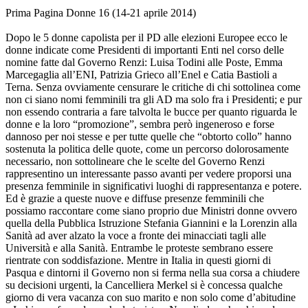
Prima Pagina Donne 16 (14-21 aprile 2014)
Dopo le 5 donne capolista per il PD alle elezioni Europee ecco le
donne indicate come Presidenti di importanti Enti nel corso delle
nomine fatte dal Governo Renzi: Luisa Todini alle Poste, Emma
Marcegaglia all’ENI, Patrizia Grieco all’Enel e Catia Bastioli a
Terna. Senza ovviamente censurare le critiche di chi sottolinea come
non ci siano nomi femminili tra gli AD ma solo fra i Presidenti; e pur
non essendo contraria a fare talvolta le bucce per quanto riguarda le
donne e la loro “promozione”, sembra però ingeneroso e forse
dannoso per noi stesse e per tutte quelle che “obtorto collo” hanno
sostenuta la politica delle quote, come un percorso dolorosamente
necessario, non sottolineare che le scelte del Governo Renzi
rappresentino un interessante passo avanti per vedere proporsi una
presenza femminile in significativi luoghi di rappresentanza e potere.
Ed è grazie a queste nuove e diffuse presenze femminili che
possiamo raccontare come siano proprio due Ministri donne ovvero
quella della Pubblica Istruzione Stefania Giannini e la Lorenzin alla
Sanità ad aver alzato la voce a fronte dei minacciati tagli alle
Università e alla Sanità. Entrambe le proteste sembrano essere
rientrate con soddisfazione. Mentre in Italia in questi giorni di
Pasqua e dintorni il Governo non si ferma nella sua corsa a chiudere
su decisioni urgenti, la Cancelliera Merkel si è concessa qualche
giorno di vera vacanza con suo marito e non solo come d’abitudine