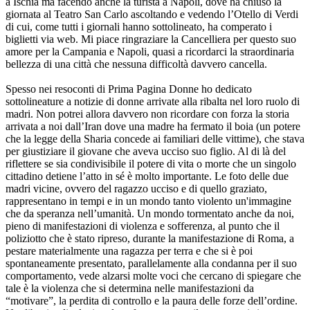
a Ischia ma facendo anche la turista a Napoli, dove ha chiuso la
giornata al Teatro San Carlo ascoltando e vedendo l’Otello di Verdi
di cui, come tutti i giornali hanno sottolineato, ha comperato i
biglietti via web. Mi piace ringraziare la Cancelliera per questo suo
amore per la Campania e Napoli, quasi a ricordarci la straordinaria
bellezza di una città che nessuna difficoltà davvero cancella.
Spesso nei resoconti di Prima Pagina Donne ho dedicato
sottolineature a notizie di donne arrivate alla ribalta nel loro ruolo di
madri. Non potrei allora davvero non ricordare con forza la storia
arrivata a noi dall’Iran dove una madre ha fermato il boia (un potere
che la legge della Sharia concede ai familiari delle vittime), che stava
per giustiziare il giovane che aveva ucciso suo figlio. Al di là del
riflettere se sia condivisibile il potere di vita o morte che un singolo
cittadino detiene l’atto in sé è molto importante. Le foto delle due
madri vicine, ovvero del ragazzo ucciso e di quello graziato,
rappresentano in tempi e in un mondo tanto violento un'immagine
che da speranza nell’umanità. Un mondo tormentato anche da noi,
pieno di manifestazioni di violenza e sofferenza, al punto che il
poliziotto che è stato ripreso, durante la manifestazione di Roma, a
pestare materialmente una ragazza per terra e che si è poi
spontaneamente presentato, parallelamente alla condanna per il suo
comportamento, vede alzarsi molte voci che cercano di spiegare che
tale è la violenza che si determina nelle manifestazioni da
“motivare”, la perdita di controllo e la paura delle forze dell’ordine.