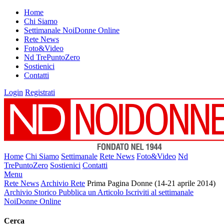
Home
Chi Siamo
Settimanale NoiDonne Online
Rete News
Foto&Video
Nd TrePuntoZero
Sostienici
Contatti
Login
Registrati
Home
Chi Siamo
Settimanale
Rete News
Foto&Video
Nd
TrePuntoZero
Sostienici
Contatti
Menu
Rete News
Archivio Rete
Prima Pagina Donne (14-21 aprile 2014)
Archivio Storico
Pubblica un Articolo
Iscriviti al settimanale
NoiDonne Online
Cerca