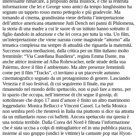
interessante rimarcare, a proposito della Bullock, è che la reiterata
informazione che lei e George sono amici da tempo lunghissimo ha
segnato un tappeto rosso meno pettegolo e più gradevole. Ma
tornando al cinema, grandissima viene definita l’interpretazione
dell’attrice americana ottantenne Judi Dench nei panni di Philomena,
la storia di una madre a cui le suore di un istituto hanno sottratto il
figlio dandolo in adozione e che lei cerca per tutta la vita. Un film,
un'interpretazione che viene narrata come magistrale “attorno” alla
tematica complessa ma sempre di attualità che riguarda la maternità.
Successo senza mediazioni, dalla critica per un film italiano molto
femminile: “Via Castellana Bandiera“, regista Emma Dante, ma
anche attrice insieme ad Alba Rohrwacher, nelle strade della sua
Palermo, dove il film è ambientato. Ma altre presenze femminili
come per il film “Tracks”, ci invitano a un piacevole autunno
cinematografico segnato da un protagonismo di genere. Lasciando
Venezia e il suo festival, di cui seguiremo il finale, ma pur
rimanendo nel mondo dello spettacolo, non si può fare a meno, per
lo spazio che occupa, nell’interesse di chi segue il gossip, di
sottolineare che dopo 17 anni d’amore è finito un altro matrimonio
leggendario: Monica Bellucci e Vincent Cassel. La bella Monica
non sembra però che rientrerà in Italia ma piuttosto si dice sia attratta
da un miliardario russo coi baffetti. Ancora spettacolo ma questa è
una notizia terribile. Dalla Corea del Nord è filtrata l’informazione
che è stata uccisa a colpi di mitragliatrice ed in una pubblica piazza,
insieme al suo gruppo (undici le vittime) la cantante pop star Hyon-