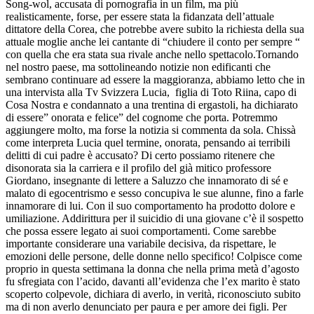
Song-wol, accusata di pornografia in un film, ma più
realisticamente, forse, per essere stata la fidanzata dell’attuale
dittatore della Corea, che potrebbe avere subito la richiesta della sua
attuale moglie anche lei cantante di “chiudere il conto per sempre “
con quella che era stata sua rivale anche nello spettacolo.Tornando
nel nostro paese, ma sottolineando notizie non edificanti che
sembrano continuare ad essere la maggioranza, abbiamo letto che in
una intervista alla Tv Svizzera Lucia, figlia di Toto Riina, capo di
Cosa Nostra e condannato a una trentina di ergastoli, ha dichiarato
di essere” onorata e felice” del cognome che porta. Potremmo
aggiungere molto, ma forse la notizia si commenta da sola. Chissà
come interpreta Lucia quel termine, onorata, pensando ai terribili
delitti di cui padre è accusato? Di certo possiamo ritenere che
disonorata sia la carriera e il profilo del già mitico professore
Giordano, insegnante di lettere a Saluzzo che innamorato di sé e
malato di egocentrismo e sesso concupiva le sue alunne, fino a farle
innamorare di lui. Con il suo comportamento ha prodotto dolore e
umiliazione. Addirittura per il suicidio di una giovane c’è il sospetto
che possa essere legato ai suoi comportamenti. Come sarebbe
importante considerare una variabile decisiva, da rispettare, le
emozioni delle persone, delle donne nello specifico! Colpisce come
proprio in questa settimana la donna che nella prima metà d’agosto
fu sfregiata con l’acido, davanti all’evidenza che l’ex marito è stato
scoperto colpevole, dichiara di averlo, in verità, riconosciuto subito
ma di non averlo denunciato per paura e per amore dei figli. Per