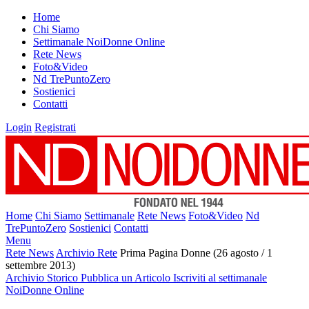
Home
Chi Siamo
Settimanale NoiDonne Online
Rete News
Foto&Video
Nd TrePuntoZero
Sostienici
Contatti
Login
Registrati
Home
Chi Siamo
Settimanale
Rete News
Foto&Video
Nd
TrePuntoZero
Sostienici
Contatti
Menu
Rete News
Archivio Rete
Prima Pagina Donne (26 agosto / 1
settembre 2013)
Archivio Storico
Pubblica un Articolo
Iscriviti al settimanale
NoiDonne Online