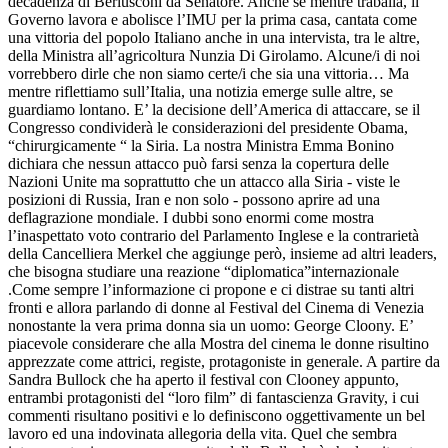
decadenza di Berlusconi da Senatore. Anche se mentre traballa, il
Governo lavora e abolisce l’IMU per la prima casa, cantata come
una vittoria del popolo Italiano anche in una intervista, tra le altre,
della Ministra all’agricoltura Nunzia Di Girolamo. Alcune/i di noi
vorrebbero dirle che non siamo certe/i che sia una vittoria… Ma
mentre riflettiamo sull’Italia, una notizia emerge sulle altre, se
guardiamo lontano. E’ la decisione dell’America di attaccare, se il
Congresso condividerà le considerazioni del presidente Obama,
“chirurgicamente “ la Siria. La nostra Ministra Emma Bonino
dichiara che nessun attacco può farsi senza la copertura delle
Nazioni Unite ma soprattutto che un attacco alla Siria - viste le
posizioni di Russia, Iran e non solo - possono aprire ad una
deflagrazione mondiale. I dubbi sono enormi come mostra
l’inaspettato voto contrario del Parlamento Inglese e la contrarietà
della Cancelliera Merkel che aggiunge però, insieme ad altri leaders,
che bisogna studiare una reazione “diplomatica”internazionale
.Come sempre l’informazione ci propone e ci distrae su tanti altri
fronti e allora parlando di donne al Festival del Cinema di Venezia
nonostante la vera prima donna sia un uomo: George Cloony. E’
piacevole considerare che alla Mostra del cinema le donne risultino
apprezzate come attrici, registe, protagoniste in generale. A partire da
Sandra Bullock che ha aperto il festival con Clooney appunto,
entrambi protagonisti del “loro film” di fantascienza Gravity, i cui
commenti risultano positivi e lo definiscono oggettivamente un bel
lavoro ed una indovinata allegoria della vita. Quel che sembra