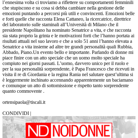
l’ennesima volta ci troviamo a riflettere su comportamenti femminili
che stupiscono e su cosa si debba cambiare nella gestione delle
emozioni puntando a percorsi più utili e convincenti. Emozioni belle
e forti quelle che racconta Elena Cattaneo, la ricercatrice, direttrice
del laboratorio sulle staminali all’Università di Milano che il
presidente Napolitano ha nominato Senatrice a vita, e che racconta
sia stata proprio la grinta e le motivazioni forti che l’hanno portata ai
risultati attuali nel suo lavoro e che a solo 51 anni l’hanno elevata a
Senatrice a vita insieme ad altre tre grandi personalità quali Rubbia,
Abbado, Piano.Un evento bello e importante. Parlando di donne mi
piace finire con un atto speciale che un uomo molto speciale ha
compiuto nei giorni passati. L’uomo, davvero unico per il ruolo e
per la sua personalità sorprendente, è Papa Francesco che ricevuti in
visita il re di Giordania e la regina Rania nel salutare quest’ultima si
è leggermente inchinato accennando apparentemente un baciamano
e comunque un atto di sottomissione e rispetto tanto sorprendente
quanto commovente .
ortensipaola@tiscali.it
CONDIVIDI |