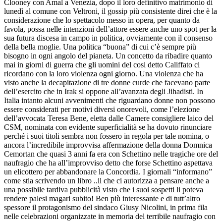
Clooney con Amal a Venezia, dopo il loro definitivo matrimonio di
lunedì al comune con Veltroni, il gossip più consistente direi che è la
considerazione che lo spettacolo messo in opera, per quanto da
favola, possa nelle intenzioni dell’attore essere anche uno spot per la
sua futura discesa in campo in politica, ovviamente con il consenso
della bella moglie. Una politica “buona” di cui c’è sempre più
bisogno in ogni angolo del pianeta. Un concetto da ribadire quanto
mai in giorni di guerra che gli uomini del cosi detto Califfato ci
ricordano con la loro violenza ogni giorno. Una violenza che ha
visto anche la decapitazione di tre donne curde che facevano parte
dell’esercito che in Irak si oppone all’avanzata degli Jihadisti. In
Italia intanto alcuni avvenimenti che riguardano donne non possono
essere considerati per motivi diversi onorevoli, come l’elezione
dell’avvocata Teresa Bene, eletta dalle Camere consigliere laico del
CSM, nominata con evidente superficialità se ha dovuto rinunciare
perché i suoi titoli sembra non fossero in regola per tale nomina, o
ancora l’incredibile improvvisa affermazione della donna Domnica
Cemortan che quasi 3 anni fa era con Schettino nelle tragiche ore del
naufragio che ha all’improvviso detto che forse Schettino aspettava
un elicottero per abbandonare la Concordia. I giornali “informano”
come stia scrivendo un libro ..il che ci autorizza a pensare anche a
una possibile tardiva pubblicità visto che i suoi sospetti li poteva
rendere palesi magari subito! Ben più interessante e di tutt’altro
spessore il protagonismo del sindaco Giusy Nicolini, in prima fila
nelle celebrazioni organizzate in memoria del terribile naufragio con