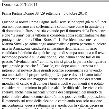
Domenica, 05/10/2014
Prima Pagina Donne 38 (29 settembre - 5 ottobre 2014)
Quando la nostra Prima Pagina sarà uscita se ne saprà già di più, per
ora non possiamo che soffermarci a sottolineare come in queste ore
di domenica in Brasile si stia votando per il rinnovo della Presidenza
e che “la gara“ per la vittoria si considera abbia sostanzialmente due
protagoniste donne: Dilma Rouseff - la Presidente uscente - e
Marina Silva - paladina degli ambientalisti e prima persona di colore
nata in Amazzonia candidata al massimo degli scranni. Il terzo
candidato è definito da qualche organo di stampa non a caso il terzo
incomodo perché è sulle due donne, che hanno anche fasi di un
passato “rivoluzionario“ comune, che si gioca la partita che riguarda
quel grande paese che è il Brasile, che dopo anni di crescita e di
ingresso nel novero delle grandi potenze economiche sta vivendo
ora uno stallo del proprio sviluppo. Un paese dove ci siamo tutte/i
“affacciati” con una maggiore attenzione in occasione dei recenti
mondiali di calcio e di cui per i tanti articoli e commenti si è potuto
considerare un minimo in più la realtà e le difficoltà che vive e che
sperava anche nella mancata vittoria dei campionati del mondo di
poter attutire almeno come stato d’animo positivo della popolazione.
Rimanendo sul tema delle elezioni e cambiando non solo nazione
ma continente, questa settimana si è aperta con la vittoria decisa in