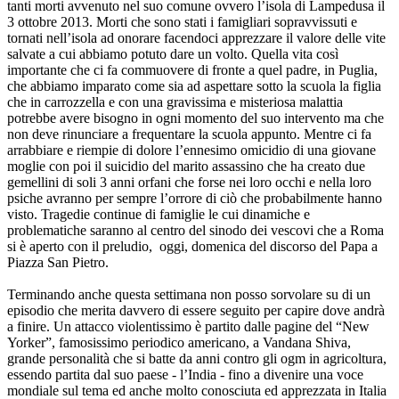
tanti morti avvenuto nel suo comune ovvero l’isola di Lampedusa il
3 ottobre 2013. Morti che sono stati i famigliari sopravvissuti e
tornati nell’isola ad onorare facendoci apprezzare il valore delle vite
salvate a cui abbiamo potuto dare un volto. Quella vita così
importante che ci fa commuovere di fronte a quel padre, in Puglia,
che abbiamo imparato come sia ad aspettare sotto la scuola la figlia
che in carrozzella e con una gravissima e misteriosa malattia
potrebbe avere bisogno in ogni momento del suo intervento ma che
non deve rinunciare a frequentare la scuola appunto. Mentre ci fa
arrabbiare e riempie di dolore l’ennesimo omicidio di una giovane
moglie con poi il suicidio del marito assassino che ha creato due
gemellini di soli 3 anni orfani che forse nei loro occhi e nella loro
psiche avranno per sempre l’orrore di ciò che probabilmente hanno
visto. Tragedie continue di famiglie le cui dinamiche e
problematiche saranno al centro del sinodo dei vescovi che a Roma
si è aperto con il preludio, oggi, domenica del discorso del Papa a
Piazza San Pietro.
Terminando anche questa settimana non posso sorvolare su di un
episodio che merita davvero di essere seguito per capire dove andrà
a finire. Un attacco violentissimo è partito dalle pagine del “New
Yorker”, famosissimo periodico americano, a Vandana Shiva,
grande personalità che si batte da anni contro gli ogm in agricoltura,
essendo partita dal suo paese - l’India - fino a divenire una voce
mondiale sul tema ed anche molto conosciuta ed apprezzata in Italia