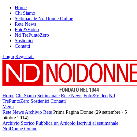
Home
Chi Siamo
Settimanale NoiDonne Online
Rete News
Foto&Video
Nd TrePuntoZero
Sostienici
Contatti
Login
Registrati
Home
Chi Siamo
Settimanale
Rete News
Foto&Video
Nd
TrePuntoZero
Sostienici
Contatti
Menu
Rete News
Archivio Rete
Prima Pagina Donne (29 settembre - 5
ottobre 2014)
Archivio Storico
Pubblica un Articolo
Iscriviti al settimanale
NoiDonne Online