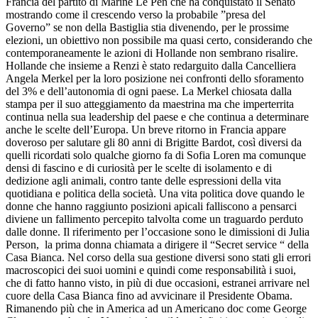
Francia del partito di Marine Le Pen che ha conquistato il Senato
mostrando come il crescendo verso la probabile ”presa del
Governo” se non della Bastiglia stia divenendo, per le prossime
elezioni, un obiettivo non possibile ma quasi certo, considerando che
contemporaneamente le azioni di Hollande non sembrano risalire.
Hollande che insieme a Renzi è stato redarguito dalla Cancelliera
Angela Merkel per la loro posizione nei confronti dello sforamento
del 3% e dell’autonomia di ogni paese. La Merkel chiosata dalla
stampa per il suo atteggiamento da maestrina ma che imperterrita
continua nella sua leadership del paese e che continua a determinare
anche le scelte dell’Europa. Un breve ritorno in Francia appare
doveroso per salutare gli 80 anni di Brigitte Bardot, così diversi da
quelli ricordati solo qualche giorno fa di Sofia Loren ma comunque
densi di fascino e di curiosità per le scelte di isolamento e di
dedizione agli animali, contro tante delle espressioni della vita
quotidiana e politica della società. Una vita politica dove quando le
donne che hanno raggiunto posizioni apicali falliscono a pensarci
diviene un fallimento percepito talvolta come un traguardo perduto
dalle donne. Il riferimento per l’occasione sono le dimissioni di Julia
Person, la prima donna chiamata a dirigere il “Secret service “ della
Casa Bianca. Nel corso della sua gestione diversi sono stati gli errori
macroscopici dei suoi uomini e quindi come responsabilità i suoi,
che di fatto hanno visto, in più di due occasioni, estranei arrivare nel
cuore della Casa Bianca fino ad avvicinare il Presidente Obama.
Rimanendo più che in America ad un Americano doc come George