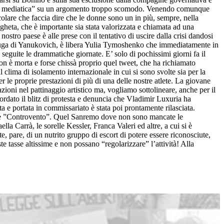
giura mediatica” su un argomento troppo scomodo. Venendo comunque
olare che faccia dire che le donne sono un in più, sempre, nella
ngheta, che è importante sia stata valorizzata e chiamata ad una
ostro paese è alle prese con il tentativo di uscire dalla crisi dandosi
la fuga di Yanukovich, è libera Yulia Tymoshenko che immediatamente in
 seguite le drammatiche giornate. E’ solo di pochissimi giorni fa il
non è morta e forse chissà proprio quel tweet, che ha richiamato
 clima di isolamento internazionale in cui si sono svolte sia per la
er le proprie prestazioni di più di una delle nostre atlete. La giovane
ioni nel pattinaggio artistico ma, vogliamo sottolineare, anche per il
icordato il blitz di protesta e denuncia che Vladimir Luxuria ha
a e portata in commissariato è stata poi prontamente rilasciata.
nzone ”Controvento”. Quel Sanremo dove non sono mancate le
la Carrà, le sorelle Kessler, Franca Valeri ed altre, a cui si è
e, pare, di un nutrito gruppo di escort di potere essere riconosciute,
 tasse altissime e non possano “regolarizzare” l’attività! Alla