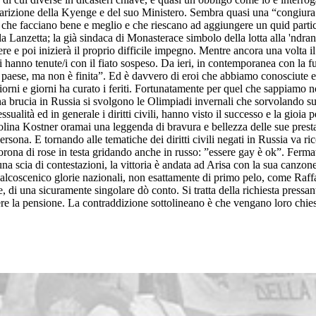
la sparizione della Kyenge e del suo Ministero. Sembra quasi una “con
 che facciano bene e meglio e che riescano ad aggiungere un quid partic
la Lanzetta; la già sindaca di Monasterace simbolo della lotta alla 'ndra
 e poi inizierà il proprio difficile impegno. Mentre ancora una volta il n
 ci hanno tenute/i con il fiato sospeso. Da ieri, in contemporanea con 
sto paese, ma non è finita”. Ed è davvero di eroi che abbiamo conosciute e
iorni e giorni ha curato i feriti. Fortunatamente per quel che sappiamo 
ina brucia in Russia si svolgono le Olimpiadi invernali che sorvolando sul
lità ed in generale i diritti civili, hanno visto il successo e la gioia p
lina Kostner oramai una leggenda di bravura e bellezza delle sue prestaz
persona. E tornando alle tematiche dei diritti civili negati in Russia va r
rona di rose in testa gridando anche in russo: ”essere gay è ok”. Fermat
una scia di contestazioni, la vittoria è andata ad Arisa con la sua ca
palcoscenico glorie nazionali, non esattamente di primo pelo, come Raffael
, di una sicuramente singolare dò conto. Si tratta della richiesta pressant
re la pensione. La contraddizione sottolineano è che vengano loro chieste