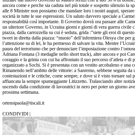
ancora come e perche sia caduta nel più totale e sospetto silenzio 
alle 8 Ministre non possiamo che mandare loro i nostri auguri, sperare
società in tutte le sue espressioni. Un saluto davvero speciale a Carme
responsabilità così importante. Il Governo dovrà ora passare alle Camere
un ulteriore Governo, in Ucraina giorni e giorni di vera guerra civile
piazza, dalla carrozzella su cui è seduta, grida :”siete gli eroi di que
tweet in diretta dalla piazza: “muoio” dell’infermiera Olesya che per g
l’attenzione su di lei, le ha permesso di salvare la vita. Mentre l’Ucra
paura del terrorismo che per denunciare l’impostazione contro l’omosessua
Adriana Fontana (3 medaglie nello short track), altre ancora e poi Caro
coraggio e la grinta con cui ha affrontato il suo percorso d’atleta e di 
organizzato a Sochi. Si è presentata con un vestito arcobaleno e una co
Rimanendo nell’ambito delle vittorie: a Sanremo, sebbene seguita da 
contestazioni e le critiche, come sempre, e dove si è visto tornare sul 
affiancata la sempre spumeggiante Litizzetto. Tralasciando altre notizie
uscendo dalla condizione di lavoratrici in nero per poter un giorno ave
prossima settimana.
ortensipaola@tiscali.it
CONDIVIDI |