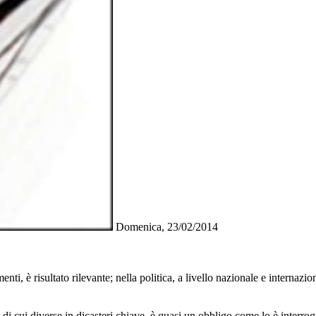
Domenica, 23/02/2014
, è risultato rilevante; nella politica, a livello nazionale e internazion
i cui diverse in dicasteri chiave, è quasi un obbligo come lo è interro