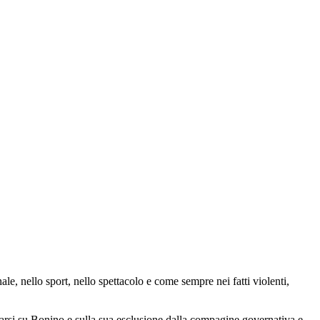
ale, nello sport, nello spettacolo e come sempre nei fatti violenti,
garsi su Bonino e sulla sua esclusione dalla compagine governativa e