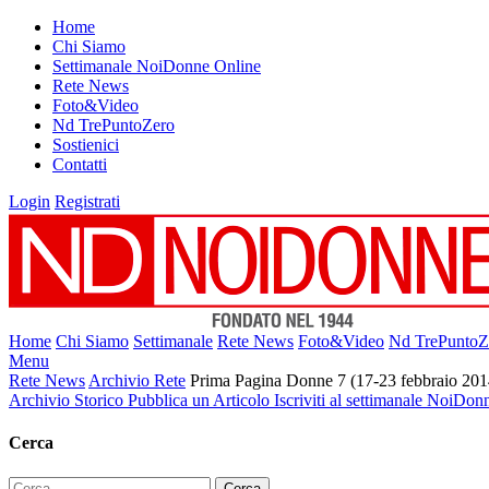
Home
Chi Siamo
Settimanale NoiDonne Online
Rete News
Foto&Video
Nd TrePuntoZero
Sostienici
Contatti
Login
Registrati
Home
Chi Siamo
Settimanale
Rete News
Foto&Video
Nd TrePuntoZ
Menu
Rete News
Archivio Rete
Prima Pagina Donne 7 (17-23 febbraio 201
Archivio Storico
Pubblica un Articolo
Iscriviti al settimanale NoiDon
Cerca