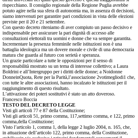
rispecchiano. Il consiglio regionale della Regione Puglia avrebbe
potuto agire nella sua sfera di autonomia ma, in assenza di decisioni,
siamo intervenuti per garantire pari condizioni in vista delle elezioni
previste per il 20 e 21 settembre.
Con questo decreto riteniamo di aver compiuto un passo decisivo e
indispensabile per assicurare la pari dignità di accesso alle
consultazioni elettorali tra uomini e donne che va sempre garantita.
Incrementare la presenza femminile nelle istituzioni non è una
battaglia ideologica ma un dovere morale e civile di una democrazia
matura che guarda al futuro con serietà e speranza.
Un grazie particolare a tutte le opposizioni per il senso di
responsabilità mostrato su un tema di interesse collettivo; a Laura
Boldrini e all’Intergruppo per i diritti delle donne; a Noidonne
DonneinQuota, Rete per la Parità,l’associazione 2votimegliodi1 che,
con tutte le altre associazioni, hanno incalzato le istituzioni per il
raggiungimento di questo risultato.
L’attivazione dei poteri sostitutivi è stato un atto doveroso.
Francesco Boccia
TESTO DEL DECRETO LEGGE
Visti gli articoli 77 e 87 della Costituzione;
Visti gli articoli 51, primo comma, 117,settimo comma, e 122, primo
comma,della Costituzione;
Visto l’articolo 1, comma 1, della legge 2 luglio 2004, n. 165, che,
in attuazione dell’articolo 122, primo comma, della Costituzione,