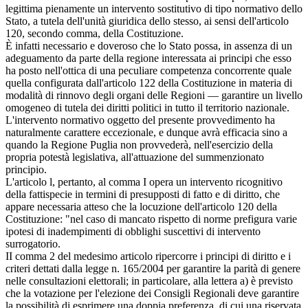
legittima pienamente un intervento sostitutivo di tipo normativo dello
Stato, a tutela dell'unità giuridica dello stesso, ai sensi dell'articolo
120, secondo comma, della Costituzione.
È infatti necessario e doveroso che lo Stato possa, in assenza di un
adeguamento da parte della regione interessata ai principi che esso
ha posto nell'ottica di una peculiare competenza concorrente quale
quella configurata dall'articolo 122 della Costituzione in materia di
modalità di rinnovo degli organi delle Regioni — garantire un livello
omogeneo di tutela dei diritti politici in tutto il territorio nazionale.
L'intervento normativo oggetto del presente provvedimento ha
naturalmente carattere eccezionale, e dunque avrà efficacia sino a
quando la Regione Puglia non provvederà, nell'esercizio della
propria potestà legislativa, all'attuazione del summenzionato
principio.
L'articolo l, pertanto, al comma I opera un intervento ricognitivo
della fattispecie in termini di presupposti di fatto e di diritto, che
appare necessaria atteso che la locuzione dell'articolo 120 della
Costituzione: "nel caso di mancato rispetto di norme prefigura varie
ipotesi di inadempimenti di obblighi suscettivi di intervento
surrogatorio.
II comma 2 del medesimo articolo ripercorre i principi di diritto e i
criteri dettati dalla legge n. 165/2004 per garantire la parità di genere
nelle consultazioni elettorali; in particolare, alla lettera a) è previsto
che la votazione per l'elezione dei Consigli Regionali deve garantire
la possibilità di esprimere una doppia preferenza, di cui una riservata