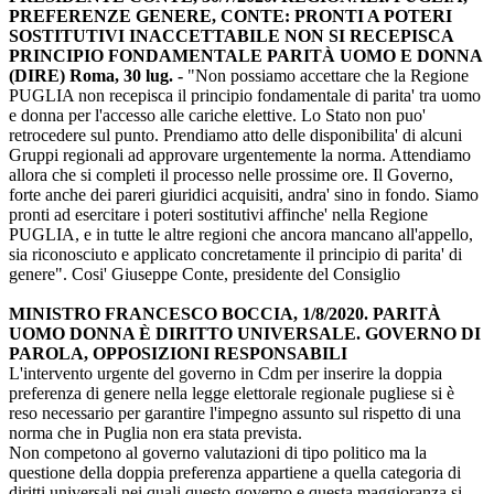
PREFERENZE GENERE, CONTE: PRONTI A POTERI
SOSTITUTIVI INACCETTABILE NON SI RECEPISCA
PRINCIPIO FONDAMENTALE PARITÀ UOMO E DONNA
(DIRE) Roma, 30 lug. -
"Non possiamo accettare che la Regione
PUGLIA non recepisca il principio fondamentale di parita' tra uomo
e donna per l'accesso alle cariche elettive. Lo Stato non puo'
retrocedere sul punto. Prendiamo atto delle disponibilita' di alcuni
Gruppi regionali ad approvare urgentemente la norma. Attendiamo
allora che si completi il processo nelle prossime ore. Il Governo,
forte anche dei pareri giuridici acquisiti, andra' sino in fondo. Siamo
pronti ad esercitare i poteri sostitutivi affinche' nella Regione
PUGLIA, e in tutte le altre regioni che ancora mancano all'appello,
sia riconosciuto e applicato concretamente il principio di parita' di
genere". Cosi' Giuseppe Conte, presidente del Consiglio
MINISTRO FRANCESCO BOCCIA, 1/8/2020. PARITÀ
UOMO DONNA È DIRITTO UNIVERSALE. GOVERNO DI
PAROLA, OPPOSIZIONI RESPONSABILI
L'intervento urgente del governo in Cdm per inserire la doppia
preferenza di genere nella legge elettorale regionale pugliese si è
reso necessario per garantire l'impegno assunto sul rispetto di una
norma che in Puglia non era stata prevista.
Non competono al governo valutazioni di tipo politico ma la
questione della doppia preferenza appartiene a quella categoria di
diritti universali nei quali questo governo e questa maggioranza si