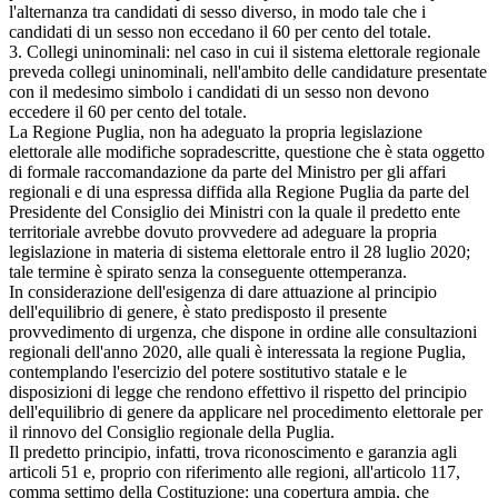
l'alternanza tra candidati di sesso diverso, in modo tale che i
candidati di un sesso non eccedano il 60 per cento del totale.
3. Collegi uninominali: nel caso in cui il sistema elettorale regionale
preveda collegi uninominali, nell'ambito delle candidature presentate
con il medesimo simbolo i candidati di un sesso non devono
eccedere il 60 per cento del totale.
La Regione Puglia, non ha adeguato la propria legislazione
elettorale alle modifiche sopradescritte, questione che è stata oggetto
di formale raccomandazione da parte del Ministro per gli affari
regionali e di una espressa diffida alla Regione Puglia da parte del
Presidente del Consiglio dei Ministri con la quale il predetto ente
territoriale avrebbe dovuto provvedere ad adeguare la propria
legislazione in materia di sistema elettorale entro il 28 luglio 2020;
tale termine è spirato senza la conseguente ottemperanza.
In considerazione dell'esigenza di dare attuazione al principio
dell'equilibrio di genere, è stato predisposto il presente
provvedimento di urgenza, che dispone in ordine alle consultazioni
regionali dell'anno 2020, alle quali è interessata la regione Puglia,
contemplando l'esercizio del potere sostitutivo statale e le
disposizioni di legge che rendono effettivo il rispetto del principio
dell'equilibrio di genere da applicare nel procedimento elettorale per
il rinnovo del Consiglio regionale della Puglia.
Il predetto principio, infatti, trova riconoscimento e garanzia agli
articoli 51 e, proprio con riferimento alle regioni, all'articolo 117,
comma settimo della Costituzione: una copertura ampia, che