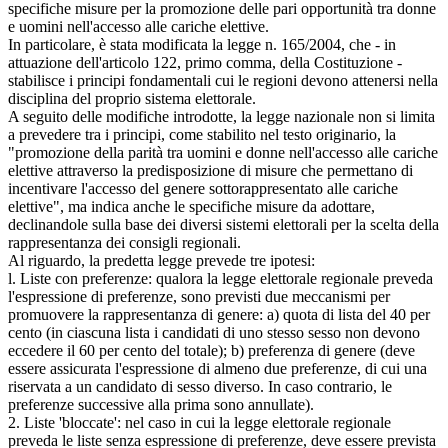
specifiche misure per la promozione delle pari opportunità tra donne
e uomini nell'accesso alle cariche elettive.
In particolare, è stata modificata la legge n. 165/2004, che - in
attuazione dell'articolo 122, primo comma, della Costituzione -
stabilisce i principi fondamentali cui le regioni devono attenersi nella
disciplina del proprio sistema elettorale.
A seguito delle modifiche introdotte, la legge nazionale non si limita
a prevedere tra i principi, come stabilito nel testo originario, la
"promozione della parità tra uomini e donne nell'accesso alle cariche
elettive attraverso la predisposizione di misure che permettano di
incentivare l'accesso del genere sottorappresentato alle cariche
elettive", ma indica anche le specifiche misure da adottare,
declinandole sulla base dei diversi sistemi elettorali per la scelta della
rappresentanza dei consigli regionali.
Al riguardo, la predetta legge prevede tre ipotesi:
l. Liste con preferenze: qualora la legge elettorale regionale preveda
l'espressione di preferenze, sono previsti due meccanismi per
promuovere la rappresentanza di genere: a) quota di lista del 40 per
cento (in ciascuna lista i candidati di uno stesso sesso non devono
eccedere il 60 per cento del totale); b) preferenza di genere (deve
essere assicurata l'espressione di almeno due preferenze, di cui una
riservata a un candidato di sesso diverso. In caso contrario, le
preferenze successive alla prima sono annullate).
2. Liste 'bloccate': nel caso in cui la legge elettorale regionale
preveda le liste senza espressione di preferenze, deve essere prevista