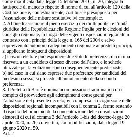
come modificata dalla legge 15 febbraio 2016, n. 20, integra la
fattispecie di mancato rispetto di norme di cui all’articolo 120 della
Costituzione e, contestualmente, costituisce presupposto per
l’assunzione delle misure sostitutive ivi contemplate.
2. Al finedi assicurare il pieno esercizio dei diritti politici e l’unità
giuridica della Repubblica,nella Regione Puglia per le elezioni del
consiglio regionale, in luogo delle vigenti disposizioni regionali in
contrasto con i principi della legge n. 165 del 2004 e salvo
sopravvenuto autonomo adeguamento regionale ai predetti principi,
si applicano le seguenti disposizioni:
a) ciascun elettore può esprimere due voti di preferenza, di cui una
riservata a un candidato di sesso diverso dall’altro, e le schede
utilizzate per la votazione sono conseguentemente predisposte;
b) nel caso in cui siano espresse due preferenze per candidati del
medesimo sesso, si procede all’annullamento della seconda
preferenza.
3.Il Prefetto di Bari è nominatocommissario straordinario con il
compito di provvedere agli adempimenti conseguenti per
l’attuazione del presente decreto, ivi compresa la ricognizione delle
disposizioni regionali incompatibili con il comma 2, fermo restando
il rispetto del principio della concentrazione delle consultazioni
elettorali di cui al comma 3 dell’articolo 1-bis del decreto-legge 20
aprile 2020, n. 26, convertito, con modificazioni, dalla legge 19
giugno 2020 n. 59.
Art. 2