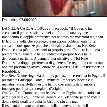
Domenica, 02/08/2020
DANIELA CARLA' , 1/8/2020, Facebook. "Il Governo ha
esercitato il potere sostitutivo nei confronti di una regione
imponendo la doppia preferenza per le prossime votazioni regionali.
E' la prima volta che accade,ed è un'azione politicamente forte,
carica di conseguenze pratiche e di valore simbolico. Noi Rete
Donne è nata più di dieci anni fa proprio per diffondere la doppia
preferenza di genere, e ha poi radicato il proprio focus nella
democrazia paritaria. A gennaio una niziativa di Noi Rete
Donne sulla doppia preferenza di genere nelle regioni in cui ancora
non era prevista ha avuto l'onore della Medaglia del Presidente della
Repubblica.
Noi Rete Donne ringrazia dunque, per l'azione esercitata in Puglia, il
presidente Giuseppe Conte, il ministro Francesco Boccia e la
ministra Teresa Bellanova che hanno così manifestato amore e
impegno per la propria regione d'origine.
Ora Noi Rete Donne seguirà le elezioni in Puglia, rivolgendosi ai
partiti per liste equilibrate nel genere, e all'elettorato perché voti le
donne delle quali la Puglia ha bisogno più che mai.
Il risultato è dovuto all'impegno delle donne pugliesi, della