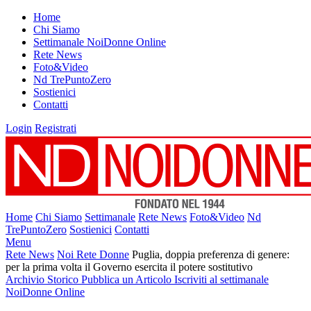
Home
Chi Siamo
Settimanale NoiDonne Online
Rete News
Foto&Video
Nd TrePuntoZero
Sostienici
Contatti
Login
Registrati
Home
Chi Siamo
Settimanale
Rete News
Foto&Video
Nd
TrePuntoZero
Sostienici
Contatti
Menu
Rete News
Noi Rete Donne
Puglia, doppia preferenza di genere:
per la prima volta il Governo esercita il potere sostitutivo
Archivio Storico
Pubblica un Articolo
Iscriviti al settimanale
NoiDonne Online