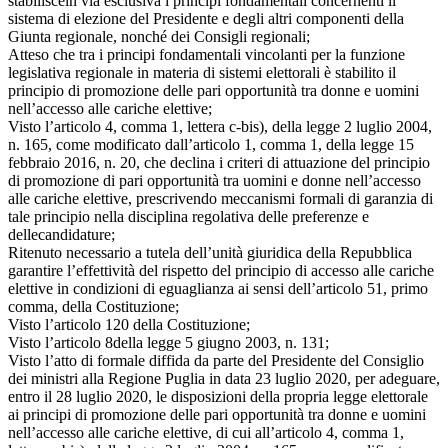
stabiliscein via esclusiva i principi fondamentali concernenti il
sistema di elezione del Presidente e degli altri componenti della
Giunta regionale, nonché dei Consigli regionali;
Atteso che tra i principi fondamentali vincolanti per la funzione
legislativa regionale in materia di sistemi elettorali è stabilito il
principio di promozione delle pari opportunità tra donne e uomini
nell’accesso alle cariche elettive;
Visto l’articolo 4, comma 1, lettera c-bis), della legge 2 luglio 2004,
n. 165, come modificato dall’articolo 1, comma 1, della legge 15
febbraio 2016, n. 20, che declina i criteri di attuazione del principio
di promozione di pari opportunità tra uomini e donne nell’accesso
alle cariche elettive, prescrivendo meccanismi formali di garanzia di
tale principio nella disciplina regolativa delle preferenze e
dellecandidature;
Ritenuto necessario a tutela dell’unità giuridica della Repubblica
garantire l’effettività del rispetto del principio di accesso alle cariche
elettive in condizioni di eguaglianza ai sensi dell’articolo 51, primo
comma, della Costituzione;
Visto l’articolo 120 della Costituzione;
Visto l’articolo 8della legge 5 giugno 2003, n. 131;
Visto l’atto di formale diffida da parte del Presidente del Consiglio
dei ministri alla Regione Puglia in data 23 luglio 2020, per adeguare,
entro il 28 luglio 2020, le disposizioni della propria legge elettorale
ai principi di promozione delle pari opportunità tra donne e uomini
nell’accesso alle cariche elettive, di cui all’articolo 4, comma 1,