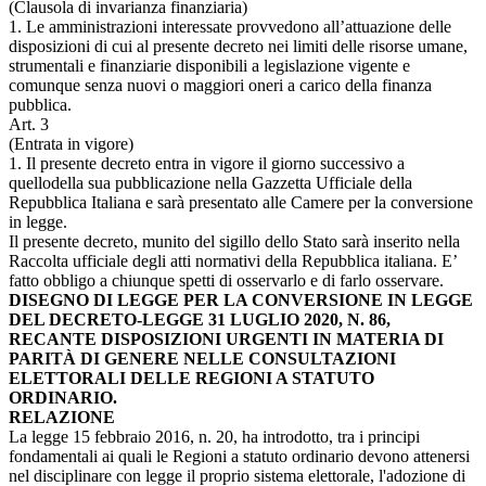
(Clausola di invarianza finanziaria)
1. Le amministrazioni interessate provvedono all’attuazione delle
disposizioni di cui al presente decreto nei limiti delle risorse umane,
strumentali e finanziarie disponibili a legislazione vigente e
comunque senza nuovi o maggiori oneri a carico della finanza
pubblica.
Art. 3
(Entrata in vigore)
1. Il presente decreto entra in vigore il giorno successivo a
quellodella sua pubblicazione nella Gazzetta Ufficiale della
Repubblica Italiana e sarà presentato alle Camere per la conversione
in legge.
Il presente decreto, munito del sigillo dello Stato sarà inserito nella
Raccolta ufficiale degli atti normativi della Repubblica italiana. E’
fatto obbligo a chiunque spetti di osservarlo e di farlo osservare.
DISEGNO DI LEGGE PER LA CONVERSIONE IN LEGGE
DEL DECRETO-LEGGE 31 LUGLIO 2020, N. 86,
RECANTE DISPOSIZIONI URGENTI IN MATERIA DI
PARITÀ DI GENERE NELLE CONSULTAZIONI
ELETTORALI DELLE REGIONI A STATUTO
ORDINARIO.
RELAZIONE
La legge 15 febbraio 2016, n. 20, ha introdotto, tra i principi
fondamentali ai quali le Regioni a statuto ordinario devono attenersi
nel disciplinare con legge il proprio sistema elettorale, l'adozione di