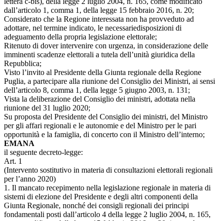
lettera c-bis), della legge 2 luglio 2004, n. 165, come modificato
dall’articolo 1, comma 1, della legge 15 febbraio 2016, n. 20;
Considerato che la Regione interessata non ha provveduto ad
adottare, nel termine indicato, le necessariedisposizioni di
adeguamento della propria legislazione elettorale;
Ritenuto di dover intervenire con urgenza, in considerazione delle
imminenti scadenze elettorali a tutela dell’unità giuridica della
Repubblica;
Visto l’invito al Presidente della Giunta regionale della Regione
Puglia, a partecipare alla riunione del Consiglio dei Ministri, ai sensi
dell’articolo 8, comma 1, della legge 5 giugno 2003, n. 131;
Vista la deliberazione del Consiglio dei ministri, adottata nella
riunione del 31 luglio 2020;
Su proposta del Presidente del Consiglio dei ministri, del Ministro
per gli affari regionali e le autonomie e del Ministro per le pari
opportunità e la famiglia, di concerto con il Ministro dell’interno;
EMANA
il seguente decreto-legge:
Art. 1
(Intervento sostitutivo in materia di consultazioni elettorali regionali
per l’anno 2020)
1. Il mancato recepimento nella legislazione regionale in materia di
sistemi di elezione del Presidente e degli altri componenti della
Giunta Regionale, nonché dei consigli regionali dei principi
fondamentali posti dall’articolo 4 della legge 2 luglio 2004, n. 165,