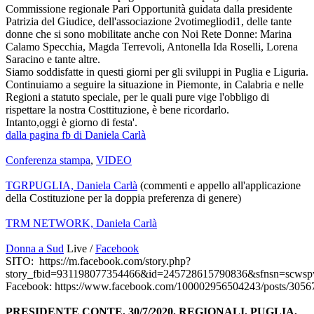
Commissione regionale Pari Opportunità guidata dalla presidente
Patrizia del Giudice, dell'associazione 2votimegliodi1, delle tante
donne che si sono mobilitate anche con Noi Rete Donne: Marina
Calamo Specchia, Magda Terrevoli, Antonella Ida Roselli, Lorena
Saracino e tante altre.
Siamo soddisfatte in questi giorni per gli sviluppi in Puglia e Liguria.
Continuiamo a seguire la situazione in Piemonte, in Calabria e nelle
Regioni a statuto speciale, per le quali pure vige l'obbligo di
rispettare la nostra Costtituzione, è bene ricordarlo.
Intanto,oggi è giorno di festa'.
dalla pagina fb di Daniela Carlà
Conferenza stampa
,
VIDEO
TGRPUGLIA, Daniela Carlà
(commenti e appello all'applicazione
della Costituzione per la doppia preferenza di genere)
TRM NETWORK, Daniela Carlà
Donna a Sud
Live /
Facebook
SITO: https://m.facebook.com/story.php?
story_fbid=931198077354466&id=245728615790836&sfnsn=sc
Facebook: https://www.facebook.com/100002956504243/posts/305
PRESIDENTE CONTE, 30/7/2020. REGIONALI. PUGLIA,