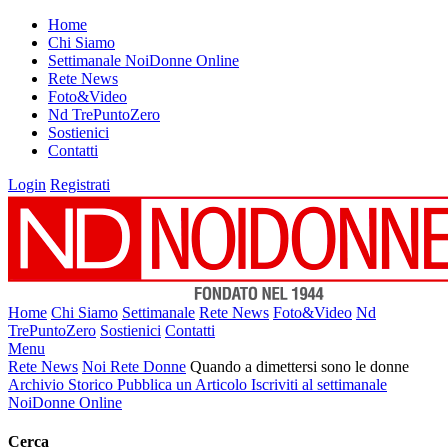
Home
Chi Siamo
Settimanale NoiDonne Online
Rete News
Foto&Video
Nd TrePuntoZero
Sostienici
Contatti
Login
Registrati
Home
Chi Siamo
Settimanale
Rete News
Foto&Video
Nd
TrePuntoZero
Sostienici
Contatti
Menu
Rete News
Noi Rete Donne
Quando a dimettersi sono le donne
Archivio Storico
Pubblica un Articolo
Iscriviti al settimanale
NoiDonne Online
Cerca