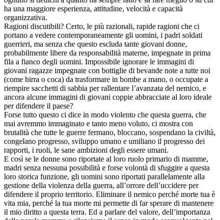
ha una maggiore esperienza, attitudine, velocità e capacità
organizzativa.
Ragioni discutibili? Certo, le più razionali, rapide ragioni che ci
portano a vedere contemporaneamente gli uomini, i padri soldati
guerrieri, ma senza che questo escluda tante giovani donne,
probabilmente libere da responsabilità materne, impegnate in prima
fila a fianco degli uomini. Impossibile ignorare le immagini di
giovani ragazze impegnate con bottiglie di bevande note a tutte noi
(come birra o coca) da trasformare in bombe a mano, o occupate a
riempire sacchetti di sabbia per rallentare l’avanzata del nemico, e
ancora alcune immagini di giovani coppie abbracciate al loro ideale
per difendere il paese?
Forse tutto questo ci dice in modo violento che questa guerra, che
mai avremmo immaginato e tanto meno voluto, ci mostra con
brutalità che tutte le guerre fermano, bloccano, sospendano la civiltà,
congelano progresso, sviluppo umano e umiliano il progresso dei
rapporti, i ruoli, le sane ambizioni degli essere umani.
E così se le donne sono riportate al loro ruolo primario di mamme,
madri senza nessuna possibilità e forse volontà di sfuggire a questa
loro storica funzione, gli uomini sono riportati parallelamente alla
gestione della violenza della guerra, all’orrore dell’uccidere per
difendere il proprio territorio. Eliminare il nemico perché morte tua è
vita mia, perché la tua morte mi permette di far sperare di mantenere
il mio diritto a questa terra. Ed a parlare del valore, dell’importanza