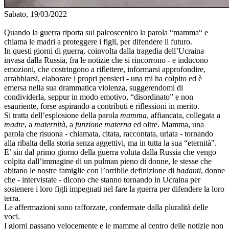
Sabato, 19/03/2022
Quando la guerra riporta sul palcoscenico la parola “mamma“ e
chiama le madri a proteggere i figli, per difendere il futuro.
In questi giorni di guerra, coinvolta dalla tragedia dell’Ucraina
invasa dalla Russia, fra le notizie che si rincorrono - e inducono
emozioni, che costringono a riflettere, informarsi approfondire,
arrabbiarsi, elaborare i propri pensieri - una mi ha colpito ed è
emersa nella sua drammatica violenza, suggerendomi di
condividerla, seppur in modo emotivo, “disordinato” e non
esauriente, forse aspirando a contributi e riflessioni in merito.
Si tratta dell’esplosione della parola
mamma
, affiancata, collegata a
madre
, a
maternità
, a
funzione materna
ed oltre. Mamma, una
parola che risuona - chiamata, citata, raccontata, urlata - tornando
alla ribalta della storia senza aggettivi, ma in tutta la sua “eternità".
E’ sin dal primo giorno della guerra voluta dalla Russia che vengo
colpita dall’immagine di un pulman pieno di donne, le stesse che
abitano le nostre famiglie con l’orribile definizione di
badanti
, donne
che - intervistate - dicono che stanno tornando in Ucraina per
sostenere i loro figli impegnati nel fare la guerra per difendere la loro
terra.
Le affermazioni sono rafforzate, confermate dalla pluralità delle
voci.
I giorni passano velocemente e le mamme al centro delle notizie non