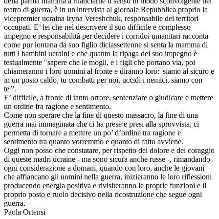
della parola mamma a rilanciarne il senso in modo sconvolgente nel
teatro di guerra, è in un'intervista al giornale Repubblica proprio la
vicepremier ucraina Iryna Vereshchuk, responsabile dei territori
occupati. E’ lei che nel descrivere il suo difficile e complesso
impegno e responsabilità per decidere i corridoi umanitari racconta
come pur lontana da suo figlio diciassettenne si senta la mamma di
tutti i bambini ucraini e che quanto la ripaga del suo impegno è
testualmente "sapere che le mogli, e i figli che portano via, poi
chiameranno i loro uomini al fronte e diranno loro: 'siamo al sicuro e
in un posto caldo, tu combatti per noi, uccidi i nemici, siamo con
te'”.
E’ difficile, a fronte di tanto orrore, sentenziare o giudicare e mettere
un ordine fra ragione e sentimento.
Come non sperare che la fine di questo massacro, la fine di una
guerra mai immaginata che ci ha prese e presi alla sprovvista, ci
permetta di tornare a mettere un po’ d’ordine tra ragione e
sentimento tra quanto vorremmo e quanto di fatto avviene.
Oggi non posso che constatare, per rispetto del dolore e del coraggio
di queste madri ucraine - ma sono sicura anche russe -, rimandando
ogni considerazione a domani, quando con loro, anche le giovani
che affiancano gli uomini nella guerra, inizieranno le loro riflessioni
producendo energia positiva e rivisiteranno le proprie funzioni e il
proprio posto e ruolo decisivo nella ricostruzione che segue ogni
guerra.
Paola Ortensi