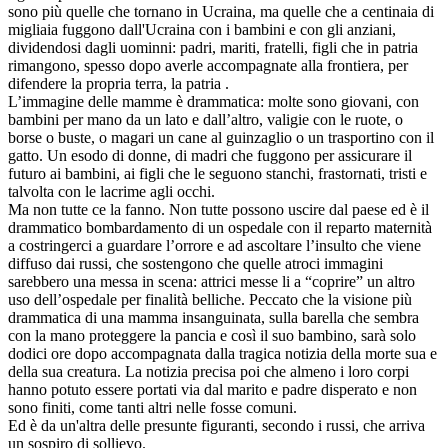
sono più quelle che tornano in Ucraina, ma quelle che a centinaia di
migliaia fuggono dall'Ucraina con i bambini e con gli anziani,
dividendosi dagli uominni: padri, mariti, fratelli, figli che in patria
rimangono, spesso dopo averle accompagnate alla frontiera, per
difendere la propria terra, la patria .
L’immagine delle mamme è drammatica: molte sono giovani, con
bambini per mano da un lato e dall’altro, valigie con le ruote, o
borse o buste, o magari un cane al guinzaglio o un trasportino con il
gatto. Un esodo di donne, di madri che fuggono per assicurare il
futuro ai bambini, ai figli che le seguono stanchi, frastornati, tristi e
talvolta con le lacrime agli occhi.
Ma non tutte ce la fanno. Non tutte possono uscire dal paese ed è il
drammatico bombardamento di un ospedale con il reparto maternità
a costringerci a guardare l’orrore e ad ascoltare l’insulto che viene
diffuso dai russi, che sostengono che quelle atroci immagini
sarebbero una messa in scena: attrici messe li a “coprire” un altro
uso dell’ospedale per finalità belliche. Peccato che la visione più
drammatica di una mamma insanguinata, sulla barella che sembra
con la mano proteggere la pancia e così il suo bambino, sarà solo
dodici ore dopo accompagnata dalla tragica notizia della morte sua e
della sua creatura. La notizia precisa poi che almeno i loro corpi
hanno potuto essere portati via dal marito e padre disperato e non
sono finiti, come tanti altri nelle fosse comuni.
Ed è da un'altra delle presunte figuranti, secondo i russi, che arriva
un sospiro di sollievo.