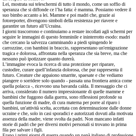
Lei, mostrata sui teleschermi di tutto il mondo, come un soffio di
speranza che si diffonde ce l’ha fatta: è mamma. Possiamo vedere il
suo bimbo accanto a lei. Mamme e poi madri che, grazie ai
fotoreporter, divengono simboli della resistenza per riavere e
garantire un futuro all’Ucraina.
I giorni trascorrono e continuiamo a restare incollati agli schermi per
seguire le immagini di questo femminile e ininterrotto esodo: madri
che cercano la salvezza camminando a piedi spingendo le
carrozzine, con bambini in braccio, rappresentano un'emigrazione
tragica e dolorosa, affrontata nella speranza che sia breve, ma che
nessuno può ipotizzare quanto durerà.
L’immagine evoca la ricerca di una protezione per riparare,
custodire, curare quell’infanzia dolorosa, che pur rappresenta il
futuro. Creature che appaiono smarrite, spaesate e che vediamo
piangere o sorridere solo quando - passata una frontiera amica come
quella polacca -, ricevono una bavanda calda. Il messaggio che ci
arriva, considerato il numero impressionante di quelle mamme e
bambini che fuggono dalla guerra, sono riflessioni profonde su
quella funzione di madre, di cura materna per porre al riparo i
bambini, un'attività scelta, accettata con determinazione dalle donne
ucraine e che, solo in casi sporadici e autorizzati dovuti alla motivata
assenza della madre, viene svolta da padri. Non mancano infatti
storie di padri che per diversi motivi personali si trovano in prima
fila per salvare i figli.
Erano i primi giorni di guerra quando un papà italiano di professione