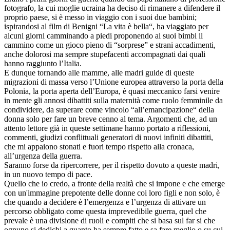
fotografo, la cui moglie ucraina ha deciso di rimanere a difendere il
proprio paese, si è messo in viaggio con i suoi due bambini;
ispirandosi al film di Benigni “La vita è bella“, ha viaggiato per
alcuni giorni camminando a piedi proponendo ai suoi bimbi il
cammino come un gioco pieno di “sorprese” e strani accadimenti,
anche dolorosi ma sempre stupefacenti accompagnati dai quali
hanno raggiunto l’Italia.
E dunque tornando alle mamme, alle madri guide di queste
migrazioni di massa verso l’Unione europea attraverso la porta della
Polonia, la porta aperta dell’Europa, è quasi meccanico farsi venire
in mente gli annosi dibattiti sulla maternità come ruolo femminile da
condividere, da superare come vincolo “all’emancipazione“ della
donna solo per fare un breve cenno al tema. Argomenti che, ad un
attento lettore già in queste settimane hanno portato a riflessioni,
commenti, giudizi conflittuali generatori di nuovi infiniti dibattiti,
che mi appaiono stonati e fuori tempo rispetto alla cronaca,
all’urgenza della guerra.
Saranno forse da ripercorrere, per il rispetto dovuto a queste madri,
in un nuovo tempo di pace.
Quello che io credo, a fronte della realtà che si impone e che emerge
con un'immagine prepotente delle donne coi loro figli e non solo, è
che quando a decidere è l’emergenza e l’urgenza di attivare un
percorso obbligato come questa imprevedibile guerra, quel che
prevale è una divisione di ruoli e compiti che si basa sul far si che
ognuno si dedichi a quanto ha sempre fatto e sa fare meglio o su cui