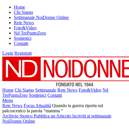
Home
Chi Siamo
Settimanale NoiDonne Online
Rete News
Foto&Video
Nd TrePuntoZero
Sostienici
Contatti
Login
Registrati
Home
Chi Siamo
Settimanale
Rete News
Foto&Video
Nd
TrePuntoZero
Sostienici
Contatti
Menu
Rete News
Focus Attualità
Quando la guerra riporta sul
palcoscenico la parola “mamma “
Archivio Storico
Pubblica un Articolo
Iscriviti al settimanale
NoiDonne Online