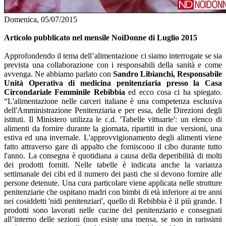
Domenica, 05/07/2015
Articolo pubblicato nel mensile NoiDonne di Luglio 2015
Approfondendo il tema dell’alimentazione ci siamo interrogate se sia
prevista una collaborazione con i responsabili della sanità e come
avvenga. Ne abbiamo parlato con
Sandro Libianchi, Responsabile
Unità Operativa di medicina penitenziaria presso la Casa
Circondariale Femminile Rebibbia
ed ecco cosa ci ha spiegato.
“L'alimentazione nelle carceri italiane è una competenza esclusiva
dell'Amministrazione Penitenziaria e per essa, delle Direzioni degli
istituti. Il Ministero utilizza le c.d. 'Tabelle vittuarie': un elenco di
alimenti da fornire durante la giornata, ripartiti in due versioni, una
estiva ed una invernale. L'approvvigionamento degli alimenti viene
fatto attraverso gare di appalto che forniscono il cibo durante tutto
l'anno. La consegna è quotidiana a causa della deperibilità di molti
dei prodotti forniti. Nelle tabelle è indicata anche la varianza
settimanale dei cibi ed il numero dei pasti che si devono fornire alle
persone detenute. Una cura particolare viene applicata nelle strutture
penitenziarie che ospitano madri con bimbi di età inferiore ai tre anni
nei cosiddetti 'nidi penitenziari', quello di Rebibbia è il più grande. I
prodotti sono lavorati nelle cucine del penitenziario e consegnati
all’interno delle sezioni (non esiste una mensa, se non in rarissimi