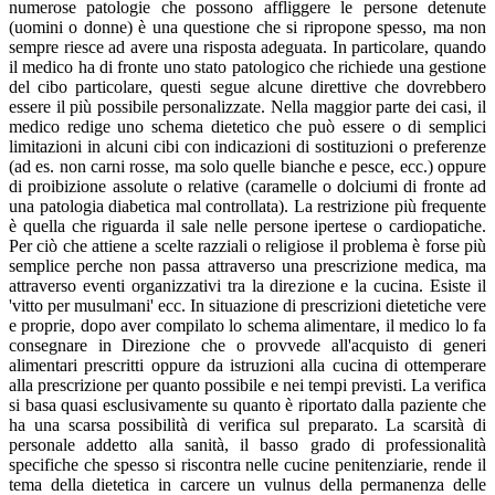
numerose patologie che possono affliggere le persone detenute
(uomini o donne) è una questione che si ripropone spesso, ma non
sempre riesce ad avere una risposta adeguata. In particolare, quando
il medico ha di fronte uno stato patologico che richiede una gestione
del cibo particolare, questi segue alcune direttive che dovrebbero
essere il più possibile personalizzate. Nella maggior parte dei casi, il
medico redige uno schema dietetico che può essere o di semplici
limitazioni in alcuni cibi con indicazioni di sostituzioni o preferenze
(ad es. non carni rosse, ma solo quelle bianche e pesce, ecc.) oppure
di proibizione assolute o relative (caramelle o dolciumi di fronte ad
una patologia diabetica mal controllata). La restrizione più frequente
è quella che riguarda il sale nelle persone ipertese o cardiopatiche.
Per ciò che attiene a scelte razziali o religiose il problema è forse più
semplice perche non passa attraverso una prescrizione medica, ma
attraverso eventi organizzativi tra la direzione e la cucina. Esiste il
'vitto per musulmani' ecc. In situazione di prescrizioni dietetiche vere
e proprie, dopo aver compilato lo schema alimentare, il medico lo fa
consegnare in Direzione che o provvede all'acquisto di generi
alimentari prescritti oppure da istruzioni alla cucina di ottemperare
alla prescrizione per quanto possibile e nei tempi previsti. La verifica
si basa quasi esclusivamente su quanto è riportato dalla paziente che
ha una scarsa possibilità di verifica sul preparato. La scarsità di
personale addetto alla sanità, il basso grado di professionalità
specifiche che spesso si riscontra nelle cucine penitenziarie, rende il
tema della dietetica in carcere un vulnus della permanenza delle