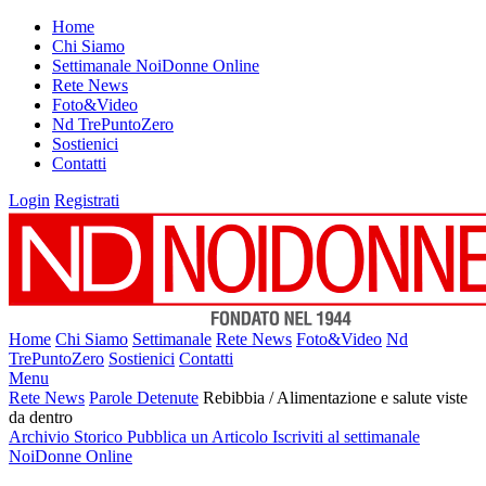
Home
Chi Siamo
Settimanale NoiDonne Online
Rete News
Foto&Video
Nd TrePuntoZero
Sostienici
Contatti
Login
Registrati
Home
Chi Siamo
Settimanale
Rete News
Foto&Video
Nd
TrePuntoZero
Sostienici
Contatti
Menu
Rete News
Parole Detenute
Rebibbia / Alimentazione e salute viste
da dentro
Archivio Storico
Pubblica un Articolo
Iscriviti al settimanale
NoiDonne Online