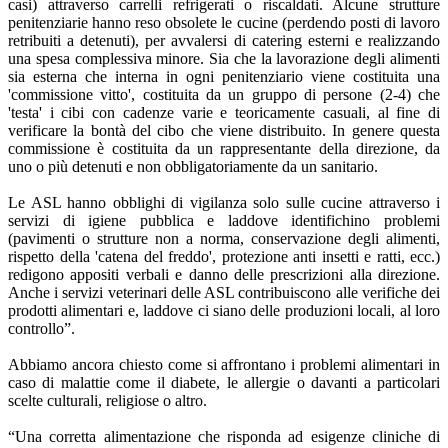
casi) attraverso carrelli refrigerati o riscaldati. Alcune strutture
penitenziarie hanno reso obsolete le cucine (perdendo posti di lavoro
retribuiti a detenuti), per avvalersi di catering esterni e realizzando
una spesa complessiva minore. Sia che la lavorazione degli alimenti
sia esterna che interna in ogni penitenziario viene costituita una
'commissione vitto', costituita da un gruppo di persone (2-4) che
'testa' i cibi con cadenze varie e teoricamente casuali, al fine di
verificare la bontà del cibo che viene distribuito. In genere questa
commissione è costituita da un rappresentante della direzione, da
uno o più detenuti e non obbligatoriamente da un sanitario.
Le ASL hanno obblighi di vigilanza solo sulle cucine attraverso i
servizi di igiene pubblica e laddove identifichino problemi
(pavimenti o strutture non a norma, conservazione degli alimenti,
rispetto della 'catena del freddo', protezione anti insetti e ratti, ecc.)
redigono appositi verbali e danno delle prescrizioni alla direzione.
Anche i servizi veterinari delle ASL contribuiscono alle verifiche dei
prodotti alimentari e, laddove ci siano delle produzioni locali, al loro
controllo”.
Abbiamo ancora chiesto come si affrontano i problemi alimentari in
caso di malattie come il diabete, le allergie o davanti a particolari
scelte culturali, religiose o altro.
“Una corretta alimentazione che risponda ad esigenze cliniche di