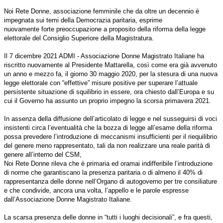
Noi Rete Donne, associazione femminile che da oltre un decennio è
impegnata sui temi della Democrazia paritaria, esprime
nuovamente forte preoccupazione a proposito della riforma della legge
elettorale del Consiglio Superiore della Magistratura.
Il 7 dicembre 2021 ADMI - Associazione Donne Magistrato Italiane ha
riscritto nuovamente al Presidente Mattarella, così come era già avvenuto
un anno e mezzo fa, il giorno 30 maggio 2020, per la stesura di una nuova
legge elettorale con “effettive” misure positive per superare l’attuale
persistente situazione di squilibrio in essere, ora chiesto dall’Europa e su
cui il Governo ha assunto un proprio impegno la scorsa primavera 2021.
In assenza della diffusione dell’articolato di legge e nel susseguirsi di voci
insistenti circa l’eventualità che la bozza di legge all’esame della riforma
possa prevedere l’introduzione di meccanismi insufficienti per il riequilibrio
del genere meno rappresentato, tali da non realizzare una reale parità di
genere all’interno del CSM,
Noi Rete Donne rileva che è primaria ed oramai indifferibile l’introduzione
di norme che garantiscano la presenza paritaria o di almeno il 40% di
rappresentanza delle donne nell’Organo di autogoverno per tre consiliature
e che condivide, ancora una volta, l’appello e le parole espresse
dall’Associazione Donne Magistrato Italiane.
La scarsa presenza delle donne in “tutti i luoghi decisionali”, e fra questi,