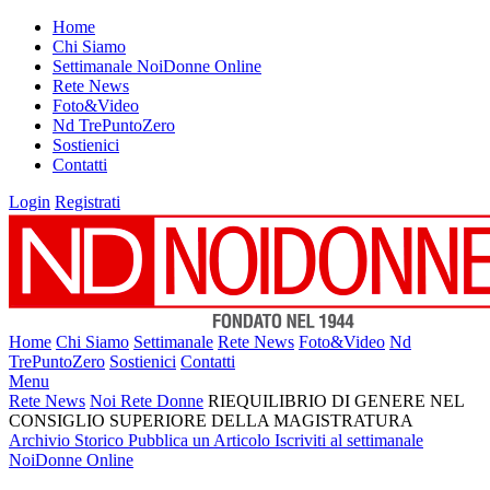
Home
Chi Siamo
Settimanale NoiDonne Online
Rete News
Foto&Video
Nd TrePuntoZero
Sostienici
Contatti
Login
Registrati
Home
Chi Siamo
Settimanale
Rete News
Foto&Video
Nd
TrePuntoZero
Sostienici
Contatti
Menu
Rete News
Noi Rete Donne
RIEQUILIBRIO DI GENERE NEL
CONSIGLIO SUPERIORE DELLA MAGISTRATURA
Archivio Storico
Pubblica un Articolo
Iscriviti al settimanale
NoiDonne Online