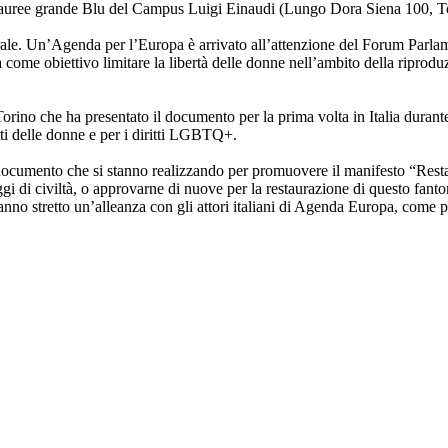
 Lauree grande Blu del Campus Luigi Einaudi (Lungo Dora Siena 100, T
urale. Un’Agenda per l’Europa è arrivato all’attenzione del Forum Parlam
e obiettivo limitare la libertà delle donne nell’ambito della riproduzion
rino che ha presentato il documento per la prima volta in Italia duran
tti delle donne e per i diritti LGBTQ+.
l documento che si stanno realizzando per promuovere il manifesto “Restau
i di civiltà, o approvarne di nuove per la restaurazione di questo fantom
nno stretto un’alleanza con gli attori italiani di Agenda Europa, come 