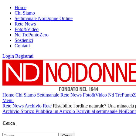
Home
Chi Siamo
Settimanale NoiDonne Online
Rete News
Foto&Video
Nd TrePuntoZero
Sostienici
Contatti
Login
Registrati
Home
Chi Siamo
Settimanale
Rete News
Foto&Video
Nd TrePuntoZ
Menu
Rete News
Archivio Rete
Ristabilire l'ordine naturale? Una minaccia p
Archivio Storico
Pubblica un Articolo
Iscriviti al settimanale NoiDon
Cerca