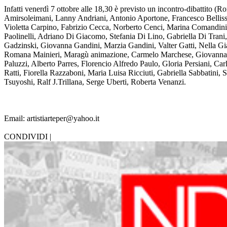
Infatti venerdì 7 ottobre alle 18,30 è previsto un incontro-dibattito 
Amirsoleimani, Lanny Andriani, Antonio Aportone, Francesco Bellissim
Violetta Carpino, Fabrizio Cecca, Norberto Cenci, Marina Comandini
Paolinelli, Adriano Di Giacomo, Stefania Di Lino, Gabriella Di Trani,
Gadzinski, Giovanna Gandini, Marzia Gandini, Valter Gatti, Nella Gi
Romana Mainieri, Maragù animazione, Carmelo Marchese, Giovanna Mar
Paluzzi, Alberto Parres, Florencio Alfredo Paulo, Gloria Persiani, Car
Ratti, Fiorella Razzaboni, Maria Luisa Ricciuti, Gabriella Sabbatini,
Tsuyoshi, Ralf J.Trillana, Serge Uberti, Roberta Venanzi.
Email: artistiarteper@yahoo.it
CONDIVIDI |