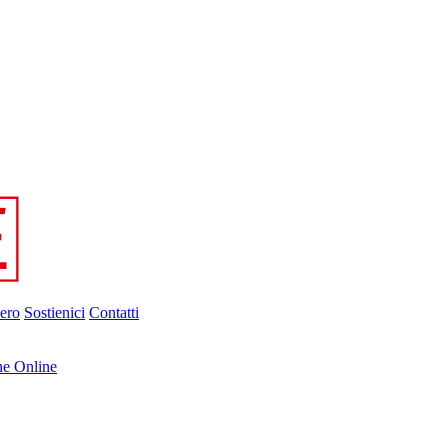
ero
Sostienici
Contatti
ne Online