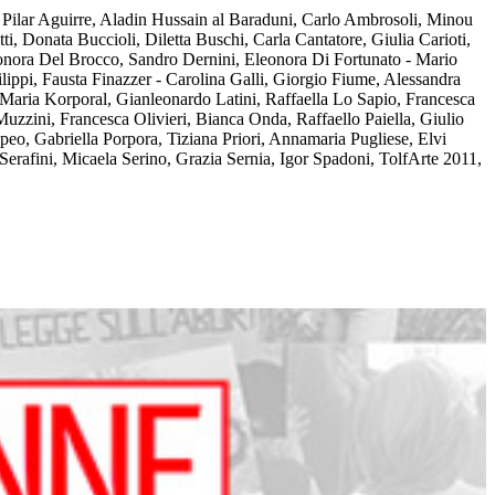
ti: Pilar Aguirre, Aladin Hussain al Baraduni, Carlo Ambrosoli, Minou
, Donata Buccioli, Diletta Buschi, Carla Cantatore, Giulia Carioti,
onora Del Brocco, Sandro Dernini, Eleonora Di Fortunato - Mario
lippi, Fausta Finazzer - Carolina Galli, Giorgio Fiume, Alessandra
Maria Korporal, Gianleonardo Latini, Raffaella Lo Sapio, Francesca
zini, Francesca Olivieri, Bianca Onda, Raffaello Paiella, Giulio
mpeo, Gabriella Porpora, Tiziana Priori, Annamaria Pugliese, Elvi
 Serafini, Micaela Serino, Grazia Sernia, Igor Spadoni, TolfArte 2011,