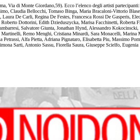
(Roma, Via di Monte Giordano,59). Ecco l’elenco degli artisti partecipan
o, Claudia Bellocchi, Tomaso Binga, Maria Bracaloni-Vittorio Blasetti
, Laura De Carli, Regina De Festes, Francesca Rossi De Gasperis, Ele
 Roberto Dottorini, Edith Dzieduszycka, Marisa Facchinetti, Roberta Fi
ambarresi, Salvatore Giunta, Jonathan Hynd, Alessandro Kokocinscki, 
tinelli, Remo Menghi, Cristiana Minardi, Sara Monacelli, Marina Muz
la Petrassi, Alfa Pietta, Adriana Pignataro, Elisabetta Piu, Massimo Po
 Simona Sarti, Antonio Sassu, Fiorella Saura, Giuseppe Scielfo, Eugenia