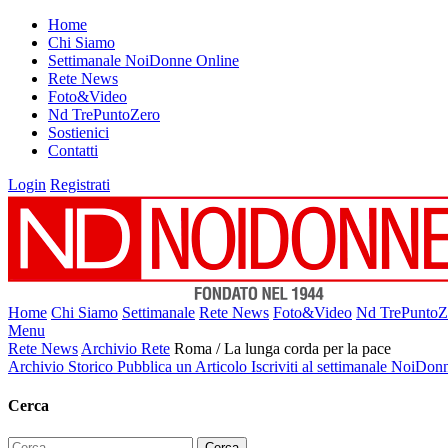
Home
Chi Siamo
Settimanale NoiDonne Online
Rete News
Foto&Video
Nd TrePuntoZero
Sostienici
Contatti
Login
Registrati
Home
Chi Siamo
Settimanale
Rete News
Foto&Video
Nd TrePuntoZ
Menu
Rete News
Archivio Rete
Roma / La lunga corda per la pace
Archivio Storico
Pubblica un Articolo
Iscriviti al settimanale NoiDon
Cerca