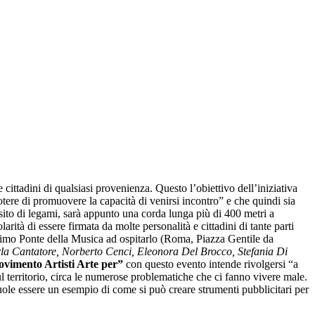
 cittadini di qualsiasi provenienza. Questo l’obiettivo dell’iniziativa
otere di promuovere la capacità di venirsi incontro” e che quindi sia
ito di legami, sarà appunto una corda lunga più di 400 metri a
arità di essere firmata da molte personalità e cittadini di tante parti
ssimo Ponte della Musica ad ospitarlo (Roma, Piazza Gentile da
la Cantatore, Norberto Cenci, Eleonora Del Brocco, Stefania Di
vimento Artisti Arte per”
con questo evento intende rivolgersi “a
sul territorio, circa le numerose problematiche che ci fanno vivere male.
uole essere un esempio di come si può creare strumenti pubblicitari per