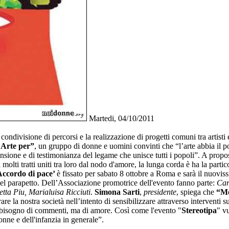
Martedi, 04/10/2011
condivisione di percorsi e la realizzazione di progetti comuni tra artisti e
 Arte per”
, un gruppo di donne e uomini convinti che “l’arte abbia il p
ione e di testimonianza del legame che unisce tutti i popoli”. A propos
olti tratti uniti tra loro dal nodo d'amore, la lunga corda è ha la particol
Accordo di pace’
è fissato per sabato 8 ottobre a Roma e sarà il nuovi
 del parapetto. Dell’Associazione promotrice dell'evento fanno parte:
Car
ta Piu, Marialuisa Ricciuti
.
Simona Sarti
,
presidente
, spiega che
“Mo
re la nostra società nell’intento di sensibilizzare attraverso interventi 
a bisogno di commenti, ma di amore. Così come l'evento "
Stereotipa
" v
onne e dell'infanzia in generale”.