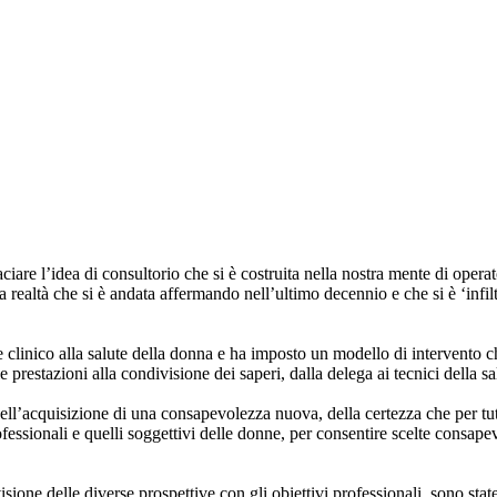
iare l’idea di consultorio che si è costruita nella nostra mente di operator
a realtà che si è andata affermando nell’ultimo decennio e che si è ‘infil
 clinico alla salute della donna e ha imposto un modello di intervento ch
e prestazioni alla condivisione dei saperi, dalla delega ai tecnici della s
ll’acquisizione di una consapevolezza nuova, della certezza che per tut
ssionali e quelli soggettivi delle donne, per consentire scelte consapevol
visione delle diverse prospettive con gli obiettivi professionali, sono st