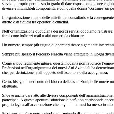
servizio, proprio per questo in grado di dare risposte omogenee e globa
diverse e inscindibili componenti, e con quella donna ‘costruire’ un pe
L’organizzazione attuale delle attività del consultorio e la conseguente
diretto e di fiducia tra operatori e cittadini.
Nell’organizzazione quotidiana dei nostri servizi dobbiamo registrare: 
forniscono indirizzi mail o altri numeri da chiamare.
Un numero sempre più esiguo di operatori riesce a garantire interventi n
Sempre più spesso il Percorso Nascita viene effettuato in luoghi diversi d
Come si può facilmente intuire, questa modalità non favorisce l’empowe
Professioni nell’organigramma dei nuovi Atti Aziendali ha determinato i
che, per definizione, è all’opposto dell’ascolto e della accoglienza.
Certo, bisogna tener conto del blocco delle assunzioni, delle nuove no
effettuate.
Si deve anche dare atto alle diverse componenti dell’amministrazione re
partecipati. A questa apertura istituzionale però non corrisponde anco
proprio legata all’accelerazione che negli ultimi mesi ha messo in atto
Se si proseguirà su questa strada, consentendo di stravolgere un modell