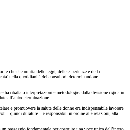
i e che si è nutrita delle leggi, delle esperienze e della
trata’ nella quotidianità dei consultori, determinandone
e ha ribaltato interpretazioni e metodologie: dalla divisione rigida in
alute all’autodeterminazione.
elare e promuovere la salute delle donne era indispensabile lavorare
i – quindi durature – e responsabili in ordine alle relazioni, alla
ate un passaggio fondamentale per costruire una voce unica dell’intero