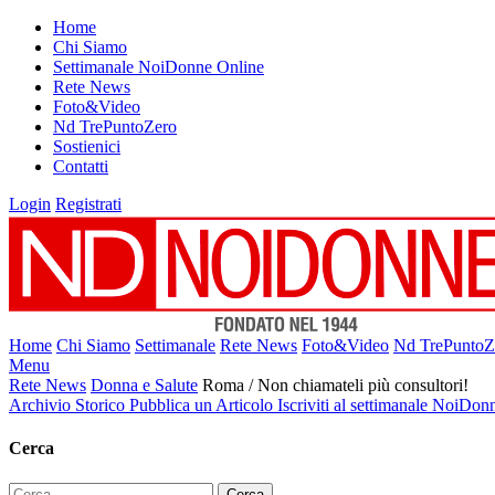
Home
Chi Siamo
Settimanale NoiDonne Online
Rete News
Foto&Video
Nd TrePuntoZero
Sostienici
Contatti
Login
Registrati
Home
Chi Siamo
Settimanale
Rete News
Foto&Video
Nd TrePuntoZ
Menu
Rete News
Donna e Salute
Roma / Non chiamateli più consultori!
Archivio Storico
Pubblica un Articolo
Iscriviti al settimanale NoiDon
Cerca