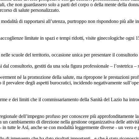
li, che non guardassero solo a parti del corpo o della mente della donna
rcorso di salute personalizzato.
 modalità di rapportarsi all’utenza, purtroppo non rispondono più alle in
accoglienze limitate in spazi e tempi ridotti, visite ginecologiche ogni 
elle scuole del territorio, occasione unica per presentare il consultorio
al consultorio, gestiti da una sola figura professionale – l’ostetrica – se
rment né la promozione della salute, ma ripropone le prestazioni profess
l prevalere degli aspetti burocratici, incidendo negativamente sull’oper
rme e dei limiti che il commissariamento della Sanità del Lazio ha intro
gionale dell’impegno profuso per conoscere più approfonditamente la real
ra un cambiamento di direzione nella gestione organizzativa delle attivi
 - in tutte le Asl, anche se con modalità leggermente diverse - un vero e
o di intervento che ha dato risultati importanti - e che è stato riconosc