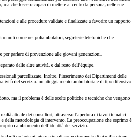
, ma che fossero capaci di mettere al centro la persona, nelle sue
tenzioni e alle procedure validate e finalizzate a favorire un rapporto
15 minuti come nei poliambulatori, segreterie telefoniche che
 e per parlare di prevenzione alle giovani generazioni.
parato dalle altre attività, e dal resto dell’équipe.
ionali parcellizzate. Inoltre, l’inserimento dei Dipartimenti delle
atività del servizio: un atteggiamento ambulatoriale di tipo difensivo
dotto, ma il problema è delle scelte politiche e tecniche che vengono
tà attuale dei consultori, attraverso l’apertura di tavoli tematici
tà e della metodologia di intervento. La preoccupazione che esprimo è
 proprio cambiamento dell’identità del servizio.
iuto dagli organismi internazionali come strumento di pianificazione