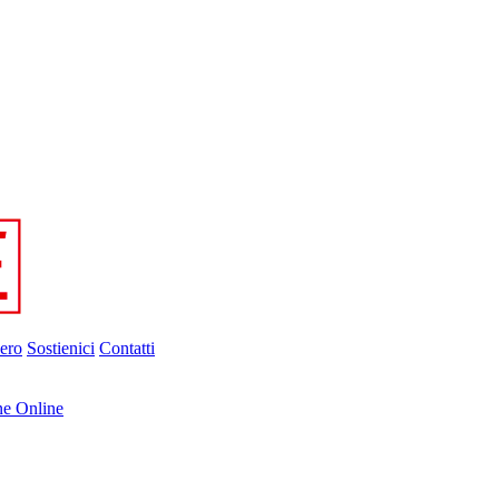
ero
Sostienici
Contatti
ne Online