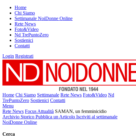
Home
Chi Siamo
Settimanale NoiDonne Online
Rete News
Foto&Video
Nd TrePuntoZero
Sostienici
Contatti
Login
Registrati
Home
Chi Siamo
Settimanale
Rete News
Foto&Video
Nd
TrePuntoZero
Sostienici
Contatti
Menu
Rete News
Focus Attualità
SAMAN, un femminicidio
Archivio Storico
Pubblica un Articolo
Iscriviti al settimanale
NoiDonne Online
Cerca