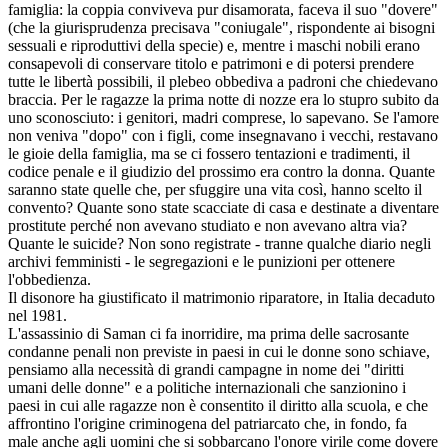
famiglia: la coppia conviveva pur disamorata, faceva il suo "dovere"
(che la giurisprudenza precisava "coniugale", rispondente ai bisogni
sessuali e riproduttivi della specie) e, mentre i maschi nobili erano
consapevoli di conservare titolo e patrimoni e di potersi prendere
tutte le libertà possibili, il plebeo obbediva a padroni che chiedevano
braccia. Per le ragazze la prima notte di nozze era lo stupro subito da
uno sconosciuto: i genitori, madri comprese, lo sapevano. Se l'amore
non veniva "dopo" con i figli, come insegnavano i vecchi, restavano
le gioie della famiglia, ma se ci fossero tentazioni e tradimenti, il
codice penale e il giudizio del prossimo era contro la donna. Quante
saranno state quelle che, per sfuggire una vita così, hanno scelto il
convento? Quante sono state scacciate di casa e destinate a diventare
prostitute perché non avevano studiato e non avevano altra via?
Quante le suicide? Non sono registrate - tranne qualche diario negli
archivi femministi - le segregazioni e le punizioni per ottenere
l'obbedienza.
Il disonore ha giustificato il matrimonio riparatore, in Italia decaduto
nel 1981.
L'assassinio di Saman ci fa inorridire, ma prima delle sacrosante
condanne penali non previste in paesi in cui le donne sono schiave,
pensiamo alla necessità di grandi campagne in nome dei "diritti
umani delle donne" e a politiche internazionali che sanzionino i
paesi in cui alle ragazze non è consentito il diritto alla scuola, e che
affrontino l'origine criminogena del patriarcato che, in fondo, fa
male anche agli uomini che si sobbarcano l'onore virile come dovere