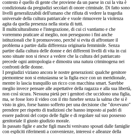
contesto è quello di gente che proviene da un paese in cui la vita è
condizionata da pregiudizi secolari di onore criminale. Di fatto sono
livelli generalizzabili dell'umano che rifiuta di vedere la tragedia
universale della cultura patriarcale e vuole rimuovere la violenza
agita da quella presenza nella storia di tutti.
Il multiculturalismo e l'integrazione, di cui ci vantiamo e che
vorremmo praticare al meglio, non perseguono i fini anche
istituzionali che li promuovono, perché si evita di affrontare il
problema a partire dalla differenza originaria femminile. Senza
partire dalla cultura delle donne e dei differenti livelli di vita in cui
sono situate non si riesce a vedere che la cultura del patriarcato
precede ogni antropologia e dimostra una natura criminogena nei
confronti delle donne.
I pregiudizi viziano ancora le nostre generazioni: qualche genitore
piemontese non si entusiasma se la figlia esce con un meridionale,
mentre lo lascia tranquillo un ricco con macchina smart. Sarebbe
meglio invece pensare alle aspettative della ragazza e alla sua libertà,
non così sicura. Nessuna pietà per i genitori che uccidono una figlia,
ma, se fosse loro il video con il rito funebre senza la salma che si è
visto in giro, forse hanno sofferto per una decisione che "dovevano"
prendere per rispetto di tradizioni che hanno imposto ai padri di
essere padroni del corpo delle figlie e di regolare sul suo possesso
genitoriale il giusto giudizio morale.
In passato figlie e anche figli maschi venivano sposati dalle famiglie
con espliciti riferimenti a convenienze, interessi e alleanze della