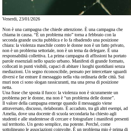
Venerdi, 23/01/2026
Non è una campagna che chiede attenzione. È una campagna che
chiama in causa. “È un problema mio” torna a febbraio con la
seconda grande uscita pubblica e lo fa ribadendo una posizione
chiara: la violenza maschile contro le donne non è un fatto privato,
non è un problema settoriale, non è un tema da delegare. È una
responsabilità collettiva. La prima campagna di affissioni ha portato
parole essenziali nello spazio urbano. Manifesti di grande formato,
collocati in punti visibili, capaci di abitare i luoghi quotidiani senza
mediazioni. Un segno riconoscibile, pensato per intercettare sguardi
diversi e far entrare il messaggio nella vita ordinaria delle città. Sui
muri non ci sono slogan rassicuranti, ma una presa di posizione
netta.
Una frase che sposta il fuoco: la violenza non è sicuramente un
problema per le donne, ma non è “un problema delle donne”.
Il valore della campagna emerge quando il messaggio viene
attraversato, discusso, rielaborato. È accaduto, tra gli altri esempi, ad
Amelia, dove una docente di scuola secondaria ha chiesto agli
studenti e alle studentesse di cercare e fotografare i manifesti presenti
sul territorio. Un gesto semplice, ma potente. Perché, come
sottolineano le associazioni coinvolte, È un problema mio è prima di