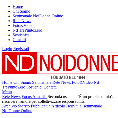
Home
Chi Siamo
Settimanale NoiDonne Online
Rete News
Foto&Video
Nd TrePuntoZero
Sostienici
Contatti
Login
Registrati
Home
Chi Siamo
Settimanale
Rete News
Foto&Video
Nd
TrePuntoZero
Sostienici
Contatti
Menu
Rete News
Focus Attualità
Seconda uscita di ‘È un problema mio’:
riscrivere l'amore per collettivizzare responsabilità
Archivio Storico
Pubblica un Articolo
Iscriviti al settimanale
NoiDonne Online