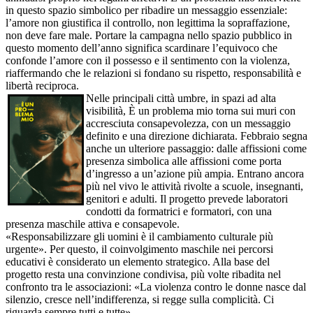
in questo spazio simbolico per ribadire un messaggio essenziale:
l’amore non giustifica il controllo, non legittima la sopraffazione,
non deve fare male. Portare la campagna nello spazio pubblico in
questo momento dell’anno significa scardinare l’equivoco che
confonde l’amore con il possesso e il sentimento con la violenza,
riaffermando che le relazioni si fondano su rispetto, responsabilità e
libertà reciproca.
Nelle principali città umbre, in spazi ad alta
visibilità, È un problema mio torna sui muri con
accresciuta consapevolezza, con un messaggio
definito e una direzione dichiarata. Febbraio segna
anche un ulteriore passaggio: dalle affissioni come
presenza simbolica alle affissioni come porta
d’ingresso a un’azione più ampia. Entrano ancora
più nel vivo le attività rivolte a scuole, insegnanti,
genitori e adulti. Il progetto prevede laboratori
condotti da formatrici e formatori, con una
presenza maschile attiva e consapevole.
«Responsabilizzare gli uomini è il cambiamento culturale più
urgente». Per questo, il coinvolgimento maschile nei percorsi
educativi è considerato un elemento strategico. Alla base del
progetto resta una convinzione condivisa, più volte ribadita nel
confronto tra le associazioni: «La violenza contro le donne nasce dal
silenzio, cresce nell’indifferenza, si regge sulla complicità. Ci
riguarda sempre tutti e tutte».