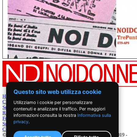
Questo sito web utilizza cookie
Home
Chi Siamo
Utilizziamo i cookie per personalizzare
Settimanale
contenuti e analizzare il traffico. Per maggiori
Rete News
informazioni consulta la nostra
Informativa sulla
Foto&Video
privacy
.
Sostienici
Contatti
©2019 - NoiDonne - Iscrizione ROC n.33421 del 23 /09/ 2019 -