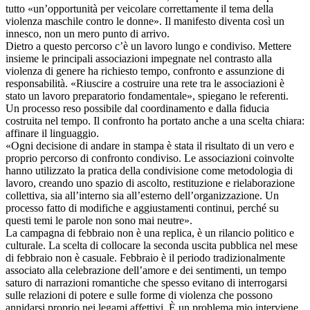
tutto «un’opportunità per veicolare correttamente il tema della
violenza maschile contro le donne». Il manifesto diventa così un
innesco, non un mero punto di arrivo.
Dietro a questo percorso c’è un lavoro lungo e condiviso. Mettere
insieme le principali associazioni impegnate nel contrasto alla
violenza di genere ha richiesto tempo, confronto e assunzione di
responsabilità. «Riuscire a costruire una rete tra le associazioni è
stato un lavoro preparatorio fondamentale», spiegano le referenti.
Un processo reso possibile dal coordinamento e dalla fiducia
costruita nel tempo. Il confronto ha portato anche a una scelta chiara:
affinare il linguaggio.
«Ogni decisione di andare in stampa è stata il risultato di un vero e
proprio percorso di confronto condiviso. Le associazioni coinvolte
hanno utilizzato la pratica della condivisione come metodologia di
lavoro, creando uno spazio di ascolto, restituzione e rielaborazione
collettiva, sia all’interno sia all’esterno dell’organizzazione. Un
processo fatto di modifiche e aggiustamenti continui, perché su
questi temi le parole non sono mai neutre».
La campagna di febbraio non è una replica, è un rilancio politico e
culturale. La scelta di collocare la seconda uscita pubblica nel mese
di febbraio non è casuale. Febbraio è il periodo tradizionalmente
associato alla celebrazione dell’amore e dei sentimenti, un tempo
saturo di narrazioni romantiche che spesso evitano di interrogarsi
sulle relazioni di potere e sulle forme di violenza che possono
annidarsi proprio nei legami affettivi. È un problema mio interviene