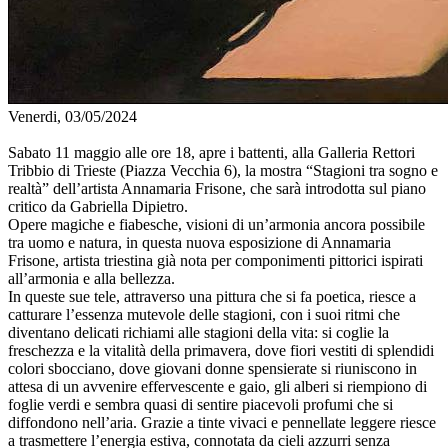
Venerdi, 03/05/2024
Sabato 11 maggio alle ore 18, apre i battenti, alla Galleria Rettori
Tribbio di Trieste (Piazza Vecchia 6), la mostra “Stagioni tra sogno e
realtà” dell’artista Annamaria Frisone, che sarà introdotta sul piano
critico da Gabriella Dipietro.
Opere magiche e fiabesche, visioni di un’armonia ancora possibile
tra uomo e natura, in questa nuova esposizione di Annamaria
Frisone, artista triestina già nota per componimenti pittorici ispirati
all’armonia e alla bellezza.
In queste sue tele, attraverso una pittura che si fa poetica, riesce a
catturare l’essenza mutevole delle stagioni, con i suoi ritmi che
diventano delicati richiami alle stagioni della vita: si coglie la
freschezza e la vitalità della primavera, dove fiori vestiti di splendidi
colori sbocciano, dove giovani donne spensierate si riuniscono in
attesa di un avvenire effervescente e gaio, gli alberi si riempiono di
foglie verdi e sembra quasi di sentire piacevoli profumi che si
diffondono nell’aria. Grazie a tinte vivaci e pennellate leggere riesce
a trasmettere l’energia estiva, connotata da cieli azzurri senza