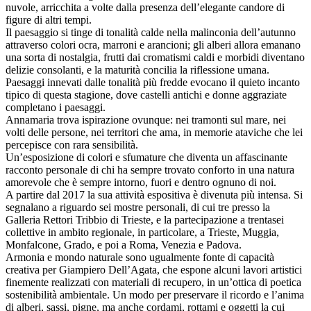
nuvole, arricchita a volte dalla presenza dell’elegante candore di
figure di altri tempi.
Il paesaggio si tinge di tonalità calde nella malinconia dell’autunno
attraverso colori ocra, marroni e arancioni; gli alberi allora emanano
una sorta di nostalgia, frutti dai cromatismi caldi e morbidi diventano
delizie consolanti, e la maturità concilia la riflessione umana.
Paesaggi innevati dalle tonalità più fredde evocano il quieto incanto
tipico di questa stagione, dove castelli antichi e donne aggraziate
completano i paesaggi.
Annamaria trova ispirazione ovunque: nei tramonti sul mare, nei
volti delle persone, nei territori che ama, in memorie ataviche che lei
percepisce con rara sensibilità.
Un’esposizione di colori e sfumature che diventa un affascinante
racconto personale di chi ha sempre trovato conforto in una natura
amorevole che è sempre intorno, fuori e dentro ognuno di noi.
A partire dal 2017 la sua attività espositiva è divenuta più intensa. Si
segnalano a riguardo sei mostre personali, di cui tre presso la
Galleria Rettori Tribbio di Trieste, e la partecipazione a trentasei
collettive in ambito regionale, in particolare, a Trieste, Muggia,
Monfalcone, Grado, e poi a Roma, Venezia e Padova.
Armonia e mondo naturale sono ugualmente fonte di capacità
creativa per Giampiero Dell’Agata, che espone alcuni lavori artistici
finemente realizzati con materiali di recupero, in un’ottica di poetica
sostenibilità ambientale. Un modo per preservare il ricordo e l’anima
di alberi, sassi, pigne, ma anche cordami, rottami e oggetti la cui