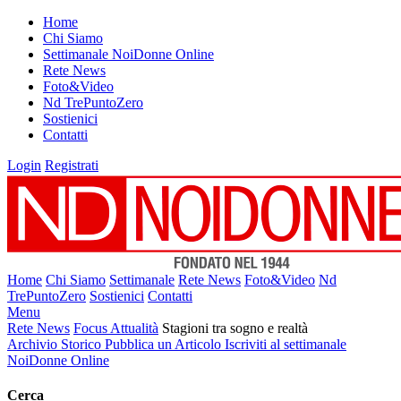
Home
Chi Siamo
Settimanale NoiDonne Online
Rete News
Foto&Video
Nd TrePuntoZero
Sostienici
Contatti
Login
Registrati
Home
Chi Siamo
Settimanale
Rete News
Foto&Video
Nd
TrePuntoZero
Sostienici
Contatti
Menu
Rete News
Focus Attualità
Stagioni tra sogno e realtà
Archivio Storico
Pubblica un Articolo
Iscriviti al settimanale
NoiDonne Online
Cerca