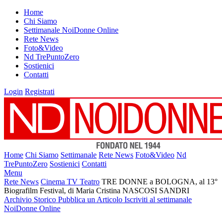
Home
Chi Siamo
Settimanale NoiDonne Online
Rete News
Foto&Video
Nd TrePuntoZero
Sostienici
Contatti
Login
Registrati
Home
Chi Siamo
Settimanale
Rete News
Foto&Video
Nd
TrePuntoZero
Sostienici
Contatti
Menu
Rete News
Cinema TV Teatro
TRE DONNE a BOLOGNA, al 13°
Biografilm Festival, di Maria Cristina NASCOSI SANDRI
Archivio Storico
Pubblica un Articolo
Iscriviti al settimanale
NoiDonne Online