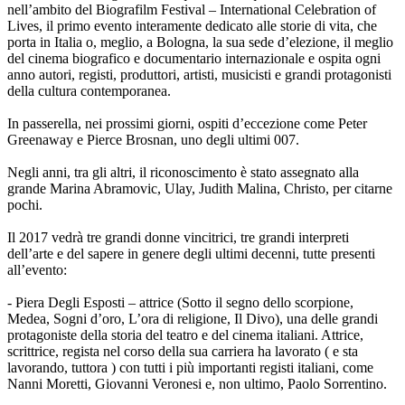
nell’ambito del Biografilm Festival – International Celebration of
Lives, il primo evento interamente dedicato alle storie di vita, che
porta in Italia o, meglio, a Bologna, la sua sede d’elezione, il meglio
del cinema biografico e documentario internazionale e ospita ogni
anno autori, registi, produttori, artisti, musicisti e grandi protagonisti
della cultura contemporanea.
In passerella, nei prossimi giorni, ospiti d’eccezione come Peter
Greenaway e Pierce Brosnan, uno degli ultimi 007.
Negli anni, tra gli altri, il riconoscimento è stato assegnato alla
grande Marina Abramovic, Ulay, Judith Malina, Christo, per citarne
pochi.
Il 2017 vedrà tre grandi donne vincitrici, tre grandi interpreti
dell’arte e del sapere in genere degli ultimi decenni, tutte presenti
all’evento:
- Piera Degli Esposti – attrice (Sotto il segno dello scorpione,
Medea, Sogni d’oro, L’ora di religione, Il Divo), una delle grandi
protagoniste della storia del teatro e del cinema italiani. Attrice,
scrittrice, regista nel corso della sua carriera ha lavorato ( e sta
lavorando, tuttora ) con tutti i più importanti registi italiani, come
Nanni Moretti, Giovanni Veronesi e, non ultimo, Paolo Sorrentino.