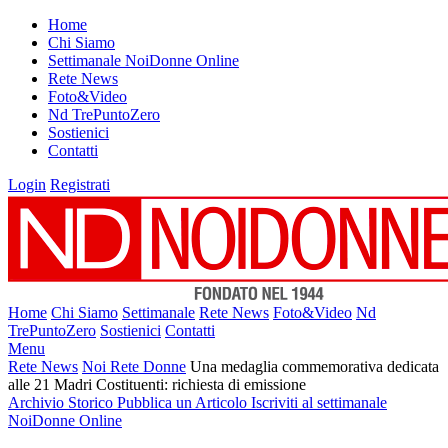
Home
Chi Siamo
Settimanale NoiDonne Online
Rete News
Foto&Video
Nd TrePuntoZero
Sostienici
Contatti
Login
Registrati
Home
Chi Siamo
Settimanale
Rete News
Foto&Video
Nd
TrePuntoZero
Sostienici
Contatti
Menu
Rete News
Noi Rete Donne
Una medaglia commemorativa dedicata
alle 21 Madri Costituenti: richiesta di emissione
Archivio Storico
Pubblica un Articolo
Iscriviti al settimanale
NoiDonne Online