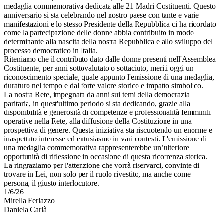
medaglia commemorativa dedicata alle 21 Madri Costituenti. Questo
anniversario si sta celebrando nel nostro paese con tante e varie
manifestazioni e lo stesso Presidente della Repubblica ci ha ricordato
come la partecipazione delle donne abbia contribuito in modo
determinante alla nascita della nostra Repubblica e allo sviluppo del
processo democratico in Italia.
Riteniamo che il contributo dato dalle donne presenti nell'Assemblea
Costituente, per anni sottovalutato o sottaciuto, meriti oggi un
riconoscimento speciale, quale appunto l'emissione di una medaglia,
duraturo nel tempo e dal forte valore storico e impatto simbolico.
La nostra Rete, impegnata da anni sui temi della democrazia
paritaria, in quest'ultimo periodo si sta dedicando, grazie alla
disponibilità e generosità di competenze e professionalità femminili
operative nella Rete, alla diffusione della Costituzione in una
prospettiva di genere. Questa iniziativa sta riscuotendo un enorme e
inaspettato interesse ed entusiasmo in vari contesti. L'emissione di
una medaglia commemorativa rappresenterebbe un’ulteriore
opportunità di riflessione in occasione di questa ricorrenza storica.
La ringraziamo per l'attenzione che vorrà riservarci, convinte di
trovare in Lei, non solo per il ruolo rivestito, ma anche come
persona, il giusto interlocutore.
1/6/26
Mirella Ferlazzo
Daniela Carlà