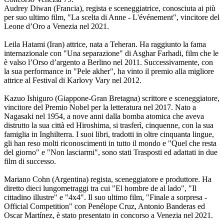
Audrey Diwan (Francia), regista e sceneggiatrice, conosciuta ai più
per suo ultimo film, "La scelta di Anne - L'événement", vincitore del
Leone d’Oro a Venezia nel 2021.
Leila Hatami (Iran) attrice, nata a Teheran. Ha raggiunto la fama
internazionale con "Una separazione" di Asghar Farhadi, film che le
è valso l’Orso d’argento a Berlino nel 2011. Successivamente, con
la sua performance in "Pele akher", ha vinto il premio alla migliore
attrice al Festival di Karlovy Vary nel 2012.
Kazuo Ishiguro (Giappone-Gran Bretagna) scrittore e sceneggiatore,
vincitore del Premio Nobel per la letteratura nel 2017. Nato a
Nagasaki nel 1954, a nove anni dalla bomba atomica che aveva
distrutto la sua città ed Hiroshima, si trasferì, cinquenne, con la sua
famiglia in Inghilterra. I suoi libri, tradotti in oltre cinquanta lingue,
gli han reso molti riconoscimenti in tutto il mondo e "Quel che resta
del giorno" e "Non lasciarmi", sono stati Trasposti ed adattati in due
film di successo.
Mariano Cohn (Argentina) regista, sceneggiatore e produttore. Ha
diretto dieci lungometraggi tra cui "El hombre de al lado", "Il
cittadino illustre" e "4x4". Il suo ultimo film, "Finale a sorpresa -
Official Competition" con Penélope Cruz, Antonio Banderas ed
Oscar Martínez, è stato presentato in concorso a Venezia nel 2021.