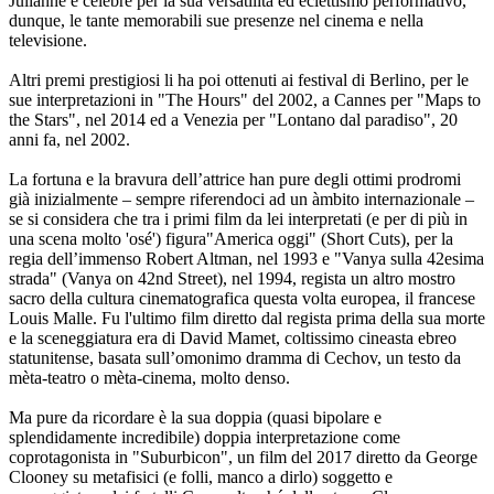
Julianne è celebre per la sua versatilità ed eclettismo performativo,
dunque, le tante memorabili sue presenze nel cinema e nella
televisione.
Altri premi prestigiosi li ha poi ottenuti ai festival di Berlino, per le
sue interpretazioni in "The Hours" del 2002, a Cannes per "Maps to
the Stars", nel 2014 ed a Venezia per "Lontano dal paradiso", 20
anni fa, nel 2002.
La fortuna e la bravura dell’attrice han pure degli ottimi prodromi
già inizialmente – sempre riferendoci ad un àmbito internazionale –
se si considera che tra i primi film da lei interpretati (e per di più in
una scena molto 'osé') figura"America oggi" (Short Cuts), per la
regia dell’immenso Robert Altman, nel 1993 e "Vanya sulla 42esima
strada" (Vanya on 42nd Street), nel 1994, regista un altro mostro
sacro della cultura cinematografica questa volta europea, il francese
Louis Malle. Fu l'ultimo film diretto dal regista prima della sua morte
e la sceneggiatura era di David Mamet, coltissimo cineasta ebreo
statunitense, basata sull’omonimo dramma di Cechov, un testo da
mèta-teatro o mèta-cinema, molto denso.
Ma pure da ricordare è la sua doppia (quasi bipolare e
splendidamente incredibile) doppia interpretazione come
coprotagonista in "Suburbicon", un film del 2017 diretto da George
Clooney su metafisici (e folli, manco a dirlo) soggetto e