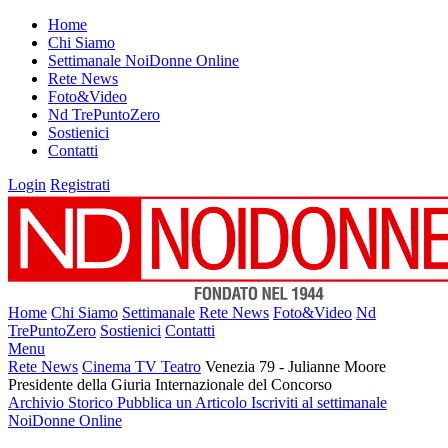
Home
Chi Siamo
Settimanale NoiDonne Online
Rete News
Foto&Video
Nd TrePuntoZero
Sostienici
Contatti
Login
Registrati
Home
Chi Siamo
Settimanale
Rete News
Foto&Video
Nd
TrePuntoZero
Sostienici
Contatti
Menu
Rete News
Cinema TV Teatro
Venezia 79 - Julianne Moore
Presidente della Giuria Internazionale del Concorso
Archivio Storico
Pubblica un Articolo
Iscriviti al settimanale
NoiDonne Online