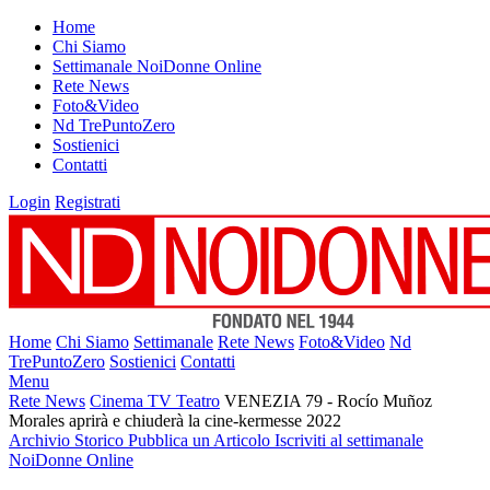
Home
Chi Siamo
Settimanale NoiDonne Online
Rete News
Foto&Video
Nd TrePuntoZero
Sostienici
Contatti
Login
Registrati
Home
Chi Siamo
Settimanale
Rete News
Foto&Video
Nd
TrePuntoZero
Sostienici
Contatti
Menu
Rete News
Cinema TV Teatro
VENEZIA 79 - Rocío Muñoz
Morales aprirà e chiuderà la cine-kermesse 2022
Archivio Storico
Pubblica un Articolo
Iscriviti al settimanale
NoiDonne Online