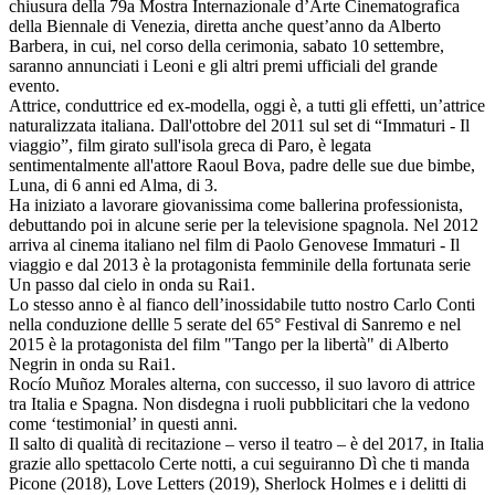
chiusura della 79a Mostra Internazionale d’Arte Cinematografica
della Biennale di Venezia, diretta anche quest’anno da Alberto
Barbera, in cui, nel corso della cerimonia, sabato 10 settembre,
saranno annunciati i Leoni e gli altri premi ufficiali del grande
evento.
Attrice, conduttrice ed ex-modella, oggi è, a tutti gli effetti, un’attrice
naturalizzata italiana. Dall'ottobre del 2011 sul set di “Immaturi - Il
viaggio”, film girato sull'isola greca di Paro, è legata
sentimentalmente all'attore Raoul Bova, padre delle sue due bimbe,
Luna, di 6 anni ed Alma, di 3.
Ha iniziato a lavorare giovanissima come ballerina professionista,
debuttando poi in alcune serie per la televisione spagnola. Nel 2012
arriva al cinema italiano nel film di Paolo Genovese Immaturi - Il
viaggio e dal 2013 è la protagonista femminile della fortunata serie
Un passo dal cielo in onda su Rai1.
Lo stesso anno è al fianco dell’inossidabile tutto nostro Carlo Conti
nella conduzione dellle 5 serate del 65° Festival di Sanremo e nel
2015 è la protagonista del film "Tango per la libertà" di Alberto
Negrin in onda su Rai1.
Rocío Muñoz Morales alterna, con successo, il suo lavoro di attrice
tra Italia e Spagna. Non disdegna i ruoli pubblicitari che la vedono
come ‘testimonial’ in questi anni.
Il salto di qualità di recitazione – verso il teatro – è del 2017, in Italia
grazie allo spettacolo Certe notti, a cui seguiranno Dì che ti manda
Picone (2018), Love Letters (2019), Sherlock Holmes e i delitti di