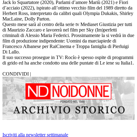
Jack lo Squartatore (2020), Parlami d’amore Mariù (2021) e Fiori
d’acciaio (2022), ispirato all’ottimo vecchio film del 1989 diretto da
Herbert Ross, interpretato da calibri quali Olympia Dukakis, Shirley
MacLaine, Dolly Parton.
Questo mese sarà al centro della serie tv Mediaset Giustizia per tutti
di Maurizio Zaccaro e lavorerà nel film per Sky (Im)perfetti
criminali di Alessio Maria Federici. Prossimamente la si vedrà in due
film di produzione indipendente: Uomini da marciapiede di
Francesco Albanese per RaiCinema e Troppa famiglia di Pierluigi
Di Lallo.
Il suo successo prosegue in TV: Rocío è spesso ospite di programmi
di grido ed ha anche condotto una delle puntate di Le iene su Italia1.
CONDIVIDI |
Iscriviti alla newsletter settimanale