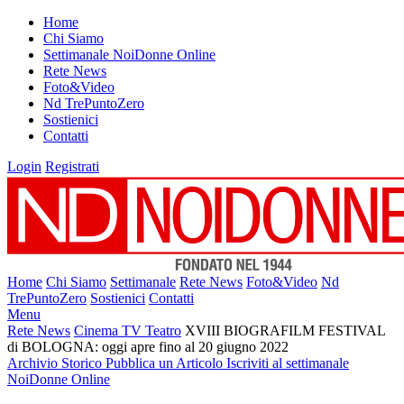
Home
Chi Siamo
Settimanale NoiDonne Online
Rete News
Foto&Video
Nd TrePuntoZero
Sostienici
Contatti
Login
Registrati
Home
Chi Siamo
Settimanale
Rete News
Foto&Video
Nd
TrePuntoZero
Sostienici
Contatti
Menu
Rete News
Cinema TV Teatro
XVIII BIOGRAFILM FESTIVAL
di BOLOGNA: oggi apre fino al 20 giugno 2022
Archivio Storico
Pubblica un Articolo
Iscriviti al settimanale
NoiDonne Online