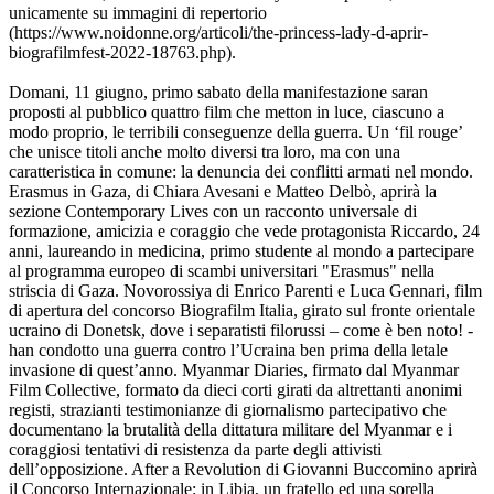
unicamente su immagini di repertorio
(https://www.noidonne.org/articoli/the-princess-lady-d-aprir-
biografilmfest-2022-18763.php).
Domani, 11 giugno, primo sabato della manifestazione saran
proposti al pubblico quattro film che metton in luce, ciascuno a
modo proprio, le terribili conseguenze della guerra. Un ‘fil rouge’
che unisce titoli anche molto diversi tra loro, ma con una
caratteristica in comune: la denuncia dei conflitti armati nel mondo.
Erasmus in Gaza, di Chiara Avesani e Matteo Delbò, aprirà la
sezione Contemporary Lives con un racconto universale di
formazione, amicizia e coraggio che vede protagonista Riccardo, 24
anni, laureando in medicina, primo studente al mondo a partecipare
al programma europeo di scambi universitari "Erasmus" nella
striscia di Gaza. Novorossiya di Enrico Parenti e Luca Gennari, film
di apertura del concorso Biografilm Italia, girato sul fronte orientale
ucraino di Donetsk, dove i separatisti filorussi – come è ben noto! -
han condotto una guerra contro l’Ucraina ben prima della letale
invasione di quest’anno. Myanmar Diaries, firmato dal Myanmar
Film Collective, formato da dieci corti girati da altrettanti anonimi
registi, strazianti testimonianze di giornalismo partecipativo che
documentano la brutalità della dittatura militare del Myanmar e i
coraggiosi tentativi di resistenza da parte degli attivisti
dell’opposizione. After a Revolution di Giovanni Buccomino aprirà
il Concorso Internazionale: in Libia, un fratello ed una sorella