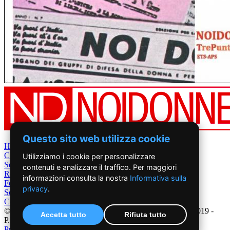
Questo sito web utilizza cookie
Home
Chi Siamo
Utilizziamo i cookie per personalizzare
Settimanale
contenuti e analizzare il traffico. Per maggiori
Rete News
informazioni consulta la nostra
Informativa sulla
Foto&Video
privacy
.
Sostienici
Contatti
©2019 - NoiDonne - Iscrizione ROC n.33421 del 23 /09/ 2019 -
Accetta tutto
Rifiuta tutto
P.IVA 00878931005
Privacy Policy
-
Cookie Policy
|
Creazione Siti Internet